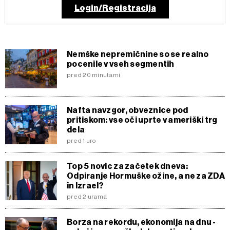
Login/Registracija
Nemške nepremičnine so se realno
pocenile v vseh segmentih
pred 20 minutami
Nafta navzgor, obveznice pod
pritiskom: vse oči uprte v ameriški trg
dela
pred 1 uro
Top 5 novic za začetek dneva:
Odpiranje Hormuške ožine, a ne za ZDA
in Izrael?
pred 2 urama
Borza na rekordu, ekonomija na dnu -