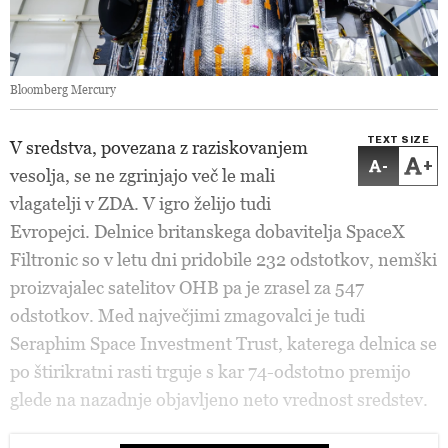
Bloomberg Mercury
TEXT SIZE
V sredstva, povezana z raziskovanjem
-
+
vesolja, se ne zgrinjajo več le mali
vlagatelji v ZDA. V igro želijo tudi
Evropejci. Delnice britanskega dobavitelja SpaceX
Filtronic so v letu dni pridobile 232 odstotkov, nemški
proizvajalec satelitov OHB pa je zrasel za 547
odstotkov. Med največjimi zmagovalci je tudi
Seraphim Space Investment Trust, katerega delnica se
po štirikratni rasti trguje s kar 74-odstotno premijo
glede na nazadnje objavljeno neto vrednost sredstev.