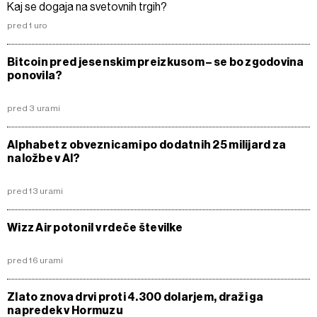
Kaj se dogaja na svetovnih trgih?
pred 1 uro
Bitcoin pred jesenskim preizkusom – se bo zgodovina
ponovila?
pred 3 urami
Alphabet z obveznicami po dodatnih 25 milijard za
naložbe v AI?
pred 13 urami
Wizz Air potonil v rdeče številke
pred 16 urami
Zlato znova drvi proti 4.300 dolarjem, draži ga
napredek v Hormuzu