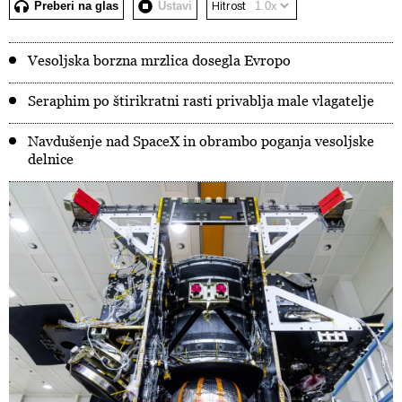
Preberi na glas
Ustavi
Hitrost
Vesoljska borzna mrzlica dosegla Evropo
Seraphim po štirikratni rasti privablja male vlagatelje
Navdušenje nad SpaceX in obrambo poganja vesoljske
delnice