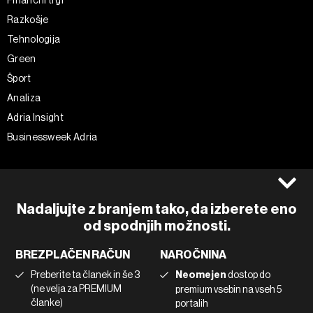
Razkošje
Tehnologija
Green
Šport
Analiza
Adria Insight
Businessweek Adria
Spremljajte nas
Splošni pogoji
Politika zasebnosti
Facebook
Nadaljujte z branjem tako, da izberete eno
Piškotki
Instagram
od spodnjih možnosti.
Impresum
Twitter
BREZPLAČEN RAČUN
NAROČNINA
Marketing
Linkedin
Preberite ta članek in še 3
Neomejen
dostop do
Uporaba umetne inteligence
Tiktok
(ne velja za PREMIUM
premium vsebin na vseh 5
članke)
portalih