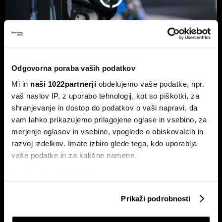
Odgovorna poraba vaših podatkov
Mi in
naši 1022partnerji
obdelujemo vaše podatke, npr.
Od kod prihaja dizel v Slovenijo in ali
vaš naslov IP, z uporabo tehnologij, kot so piškotki, za
bo cena še naprej rasla
shranjevanje in dostop do podatkov o vaši napravi, da
Od začetka leta se je sod surove nafte brent podražil za
vam lahko prikazujemo prilagojene oglase in vsebino, za
več kot 30 odstotkov. A potrošniki na bencinskih črpalkah
ne kupujejo surove nafte, temveč njihove derivate.
merjenje oglasov in vsebine, vpoglede o obiskovalcih in
razvoj izdelkov. Imate izbiro glede tega, kdo uporablja
vaše podatke in za kakšne namene.
Če dovolite, želimo tudi:
Zbirati informacije o vaši geografski lokaciji, ki so
Prikaži podrobnosti
lahko točni do nekaj metrov
Identificirati napravo z aktivnim preverjanjem