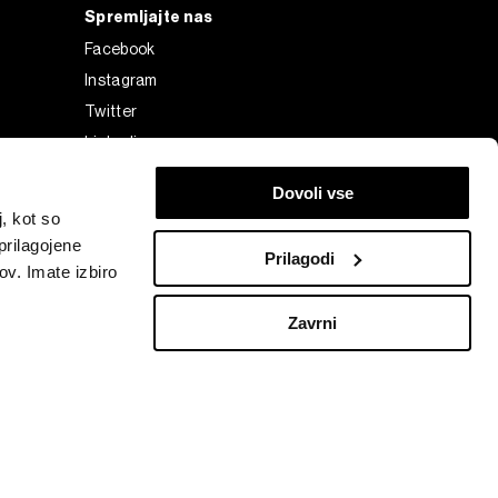
Spremljajte nas
Facebook
Instagram
Twitter
Linkedin
Tiktok
Dovoli vse
, kot so
prilagojene
Prilagodi
ov. Imate izbiro
Zavrni
Bloomberg Finance L.P. or its subsidiaries, displayed with
elku o
kih.