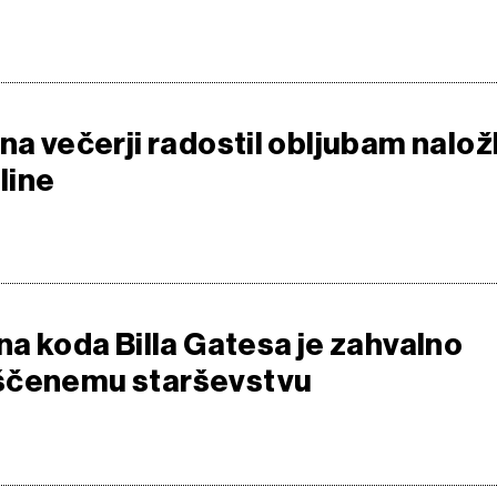
na večerji radostil obljubam nalo
oline
na koda Billa Gatesa je zahvalno
ščenemu starševstvu