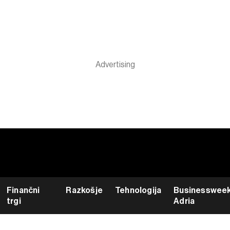
Finančni
Razkošje
Tehnologija
Businesswee
trgi
Adria