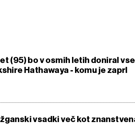
t (95) bo v osmih letih doniral vs
kshire Hathawaya - komu je zaprl
žganski vsadki več kot znanstven