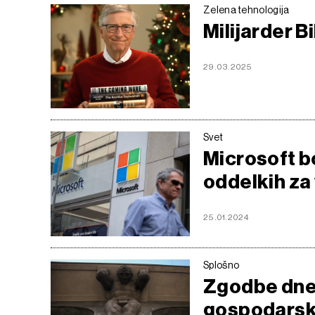
Zelena tehnologija
Milijarder B
29.03.2025
Svet
Microsoft b
oddelkih za
25.01.2024
Splošno
Zgodbe dnev
gospodarske