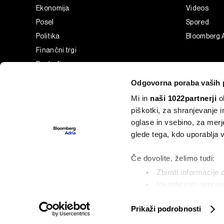
Ekonomija
Videos
Posel
Spored
Politika
Bloomberg 
Finančni trgi
Razkošje
Tehnologija
Odgovorna poraba vaših 
Green
Mi in
naši 1022partnerji
ob
Šport
piškotki, za shranjevanje 
Analiza
oglase in vsebino, za merj
Adria Insight
glede tega, kdo uporablja
Businessweek Adria
Če dovolite, želimo tudi:
Zbirati informacije 
Identificirati napra
©2022 - 2026 Bloomberg L.P. All Rights Reserved. BLOOMBER
Poglejte si še, kako se ob
Prikaži podrobnosti
podrobnostih
. Lahko spre