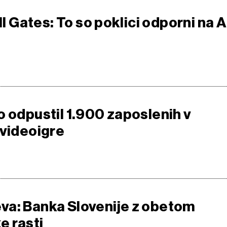
ill Gates: To so poklici odporni na A
o odpustil 1.900 zaposlenih v
 videoigre
a: Banka Slovenije z obetom
 rasti