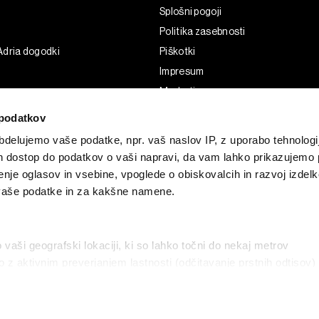
Splošni pogoji
Politika zasebnosti
Adria dogodki
Piškotki
Impresum
Marketing
Uporaba umetne inteligence
podatkov
delujemo vaše podatke, npr. vaš naslov IP, z uporabo tehnologij
in dostop do podatkov o vaši napravi, da vam lahko prikazujemo 
enje oglasov in vsebine, vpoglede o obiskovalcih in razvoj izdelk
 vaše podatke in za kakšne namene.
o vaši geografski lokaciji, ki so lahko točni do nekaj metrov
vo z aktivnim preverjanjem lastnosti (odčitavanje prstnih odtisov)
G and the BLOOMBERG logo are registered trademarks and service marks of 
delujejo vaši osebni podatki in nastavite svoje preference v
razd
permission
Bloomberg Adria is a Mtel Swiss SA Property
menite ali odstranite vaše dovoljenje kadarkoli iz Izjave o piškot
News CMS by Cubes