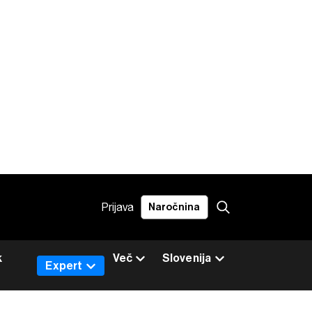
Prijava
Naročnina
k
Več
Slovenija
Expert