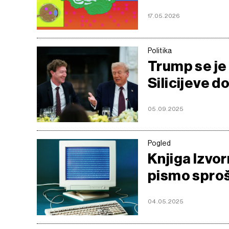
17.05.2026
Politika
Trump se je 
Silicijeve d
05.09.2025
Pogled
Knjiga Izvor
pismo spro
04.05.2025