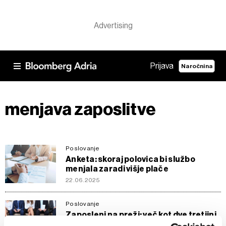
Prijava
Naročnina
menjava zaposlitve
Poslovanje
Anketa: skoraj polovica bi službo
menjala zaradi višje plače
22.06.2025
Poslovanje
Zaposleni na preži: več kot dve tretjini
Slovencev bi menjalo službo