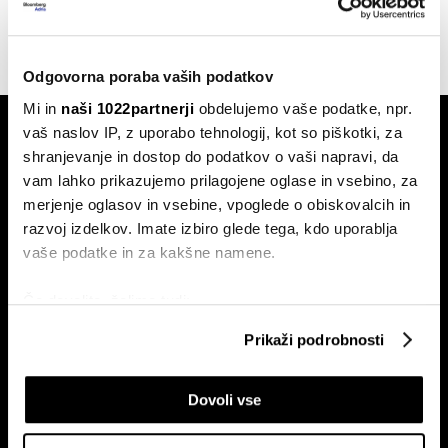
17.06.2025
Odgovorna poraba vaših podatkov
Mi in
naši 1022partnerji
obdelujemo vaše podatke, npr.
vaš naslov IP, z uporabo tehnologij, kot so piškotki, za
shranjevanje in dostop do podatkov o vaši napravi, da
vam lahko prikazujemo prilagojene oglase in vsebino, za
merjenje oglasov in vsebine, vpoglede o obiskovalcih in
razvoj izdelkov. Imate izbiro glede tega, kdo uporablja
Naročite se na e-
vaše podatke in za kakšne namene.
pismo
Če dovolite, želimo tudi:
Zbirati informacije o vaši geografski lokaciji, ki so
Prikaži podrobnosti
Ekonomija
Videos
lahko točni do nekaj metrov
Posel
Spored
Identificirati napravo z aktivnim preverjanjem
Dovoli vse
lastnosti (odčitavanje prstnih odtisov)
Politika
Bloomberg Adria dogodki
Poglejte si še, kako se obdelujejo vaši osebni podatki in
Finančni trgi