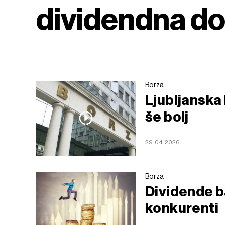
dividendna d
Borza
Ljubljanska 
še bolj
29.04.2026
Borza
Dividende b
konkurenti