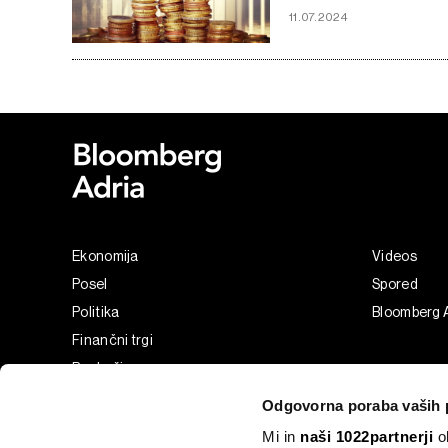
11.07.2024
Ekonomija
Videos
Posel
Spored
Politika
Bloomberg 
Finančni trgi
Razkošje
Tehnologija
Odgovorna poraba vaših 
Green
Mi in
naši 1022partnerji
ob