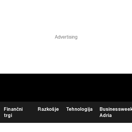
Finančni
Razkošje
Tehnologija
Businesswee
trgi
Adria