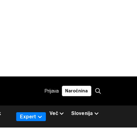
Prijava
Naročnina
k
Več
Slovenija
Expert