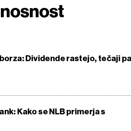
onosnost
borza: Dividende rastejo, tečaji p
ank: Kako se NLB primerja s