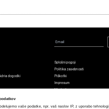
Splošni pogoji
Politika zasebnosti
Adria dogodki
Piškotki
Impresum
Marketing
Uporaba umetne inteligence
podatkov
delujemo vaše podatke, npr. vaš naslov IP, z uporabo tehnologij