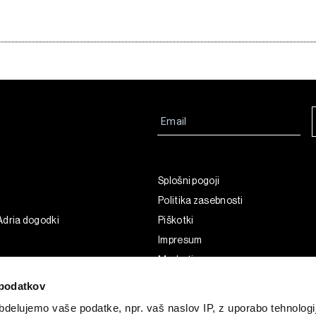
Splošni pogoji
Politika zasebnosti
Adria dogodki
Piškotki
Impresum
Marketing
Uporaba umetne inteligence
podatkov
delujemo vaše podatke, npr. vaš naslov IP, z uporabo tehnologij