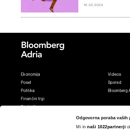
16.05.2024
Ekonomija
Videos
Posel
Spored
Politika
Bloomberg 
Finančni trgi
Razkošje
Tehnologija
Odgovorna poraba vaših 
Green
Mi in
naši 1022partnerji
ob