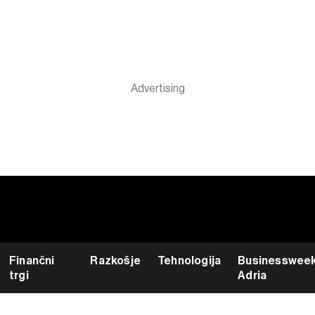
Finančni
Razkošje
Tehnologija
Businesswee
trgi
Adria