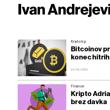
Ivan Andrejev
Kripto trg
Bitcoinov pr
konec hitri
24.09.2025
Finance
Kripto Adria
brez davka