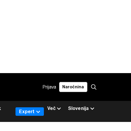
Prijava
Naročnina
k
Več
Slovenija
Expert