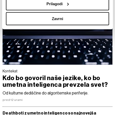
nastavite svoje preference v
razdelku o podrobnostih
.
Prilagodi
Lahko spremenite ali odstranite vaše dovoljenje kadarkoli
iz Izjave o piškotkih.
Zavrni
Skupni upravljavci obdelave so HD-WIN ARENA SPORT
d.o.o. in
Partnerji
. Več o podatkih, ki jih obdelujemo, in o
vaših pravicah glede teh podatkov najdete v naši
Politiki
zasebnosti
, o piškotkih in drugih podobnih tehnologijah
pa v
Politiki piškotkov
.
Piškotke lahko kadar koli ponovno prilagodite tako, da
kliknete možnost »Prikaži podrobnosti«. Privolitev lahko
kadar koli prekličete brez kakršnih koli posledic.
Kontekst
Kdo bo govoril naše jezike, ko bo
umetna inteligenca prevzela svet?
Od kulturne dediščine do algoritemske periferije.
pred 12 urami
Deathboti z umetno inteligenco so najnovejša