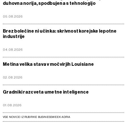
duhovna norija, spodbujena s tehnologijo
05.08.2026
Brez bolečine ni učinka: skrivnost korejske lepotne
industrije
04.08.2026
Metina velika stava v močvirjih Louisiane
02.08.2026
Gradniki razcveta umetne inteligence
01.08.2026
VSE NOVICE IZ RUBRIKE BUSINESSWEEK ADRIA