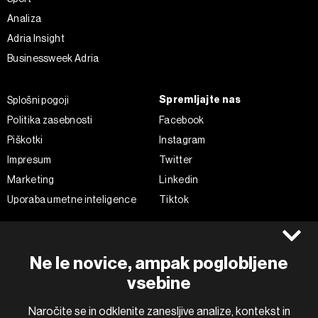
Analiza
Adria Insight
Businessweek Adria
Spremljajte nas
Splošni pogoji
Politika zasebnosti
Facebook
Piškotki
Instagram
Impresum
Twitter
Marketing
Linkedin
Uporaba umetne inteligence
Tiktok
©2022 - 2026 Bloomberg L.P. All Rights Reserved. BLOOMBERG and
Ne le novice, ampak poglobljene
the BLOOMBERG logo are registered trademarks and service marks of
Bloomberg Finance L.P. or its subsidiaries, displayed with permission
vsebine
Bloomberg Adria is a Mtel Swiss SA Property
News CMS by Cubes
Naročite se in odklenite zanesljive analize, kontekst in