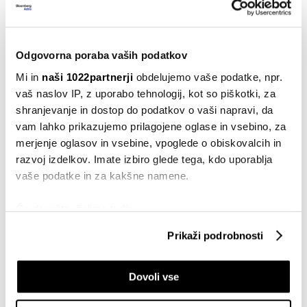
Prebujanje bitcoina? ETF-i z drugim
Odgovorna poraba vaših podatkov
zaporednim tednom prilivov
20.07.2026
Mi in
naši 1022partnerji
obdelujemo vaše podatke, npr.
vaš naslov IP, z uporabo tehnologij, kot so piškotki, za
shranjevanje in dostop do podatkov o vaši napravi, da
VSE NOVICE IZ RUBRIKE BUSINESSWEEK ADRIA
vam lahko prikazujemo prilagojene oglase in vsebino, za
merjenje oglasov in vsebine, vpoglede o obiskovalcih in
razvoj izdelkov. Imate izbiro glede tega, kdo uporablja
vaše podatke in za kakšne namene.
Če dovolite, želimo tudi:
Zbirati informacije o vaši geografski lokaciji, ki so
Prikaži podrobnosti
Businessweek Adria
lahko točni do nekaj metrov
Identificirati napravo z aktivnim preverjanjem
Dovoli vse
lastnosti (odčitavanje prstnih odtisov)
Poglejte si še, kako se obdelujejo vaši osebni podatki in