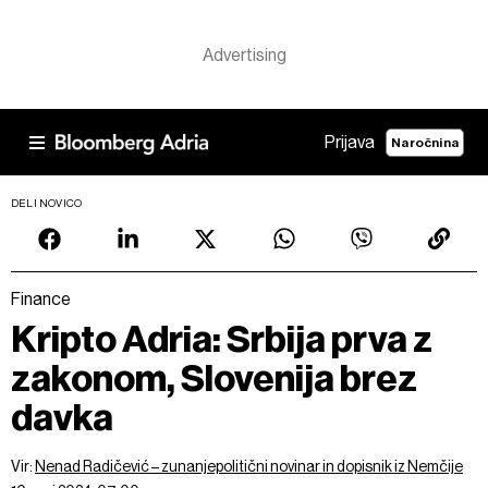
Prijava
Naročnina
DELI NOVICO
Finance
Kripto Adria: Srbija prva z
zakonom, Slovenija brez
davka
Vir:
Nenad Radičević – zunanjepolitični novinar in dopisnik iz Nemčije