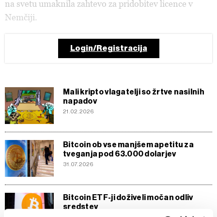
na svetu umaknila zahtevo za pridobitev licence v
Nemčiji.
Login/Registracija
Mali kripto vlagatelji so žrtve nasilnih
napadov
21.02.2026
Bitcoin ob vse manjšem apetitu za
tveganja pod 63.000 dolarjev
31.07.2026
Bitcoin ETF-ji doživeli močan odliv
sredstev
27.07.2026