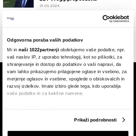
31.05.2024
Intervju
Viceguverner Primož Dolenc: Kje bodo
banke našle nove vire dohodkov?
07.05.2024
Odgovorna poraba vaših podatkov
Mi in
naši 1022partnerji
obdelujemo vaše podatke, npr.
vaš naslov IP, z uporabo tehnologij, kot so piškotki, za
shranjevanje in dostop do podatkov o vaši napravi, da
vam lahko prikazujemo prilagojene oglase in vsebino, za
merjenje oglasov in vsebine, vpoglede o obiskovalcih in
razvoj izdelkov. Imate izbiro glede tega, kdo uporablja
vaše podatke in za kakšne namene.
Naročite se na e-
Če dovolite, želimo tudi:
pismo
Zbirati informacije o vaši geografski lokaciji, ki so
Prikaži podrobnosti
lahko točni do nekaj metrov
Identificirati napravo z aktivnim preverjanjem