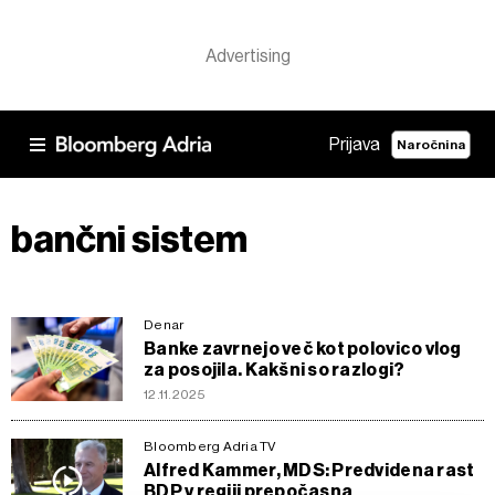
Prijava
Naročnina
bančni sistem
Denar
Banke zavrnejo več kot polovico vlog
za posojila. Kakšni so razlogi?
12.11.2025
Bloomberg Adria TV
Alfred Kammer, MDS: Predvidena rast
BDP v regiji prepočasna