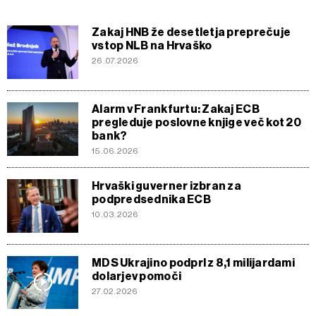
Zakaj HNB že desetletja preprečuje
vstop NLB na Hrvaško
26.07.2026
Alarm v Frankfurtu: Zakaj ECB
pregleduje poslovne knjige več kot 20
bank?
15.06.2026
Hrvaški guverner izbran za
podpredsednika ECB
10.03.2026
MDS Ukrajino podprl z 8,1 milijardami
dolarjev pomoči
27.02.2026