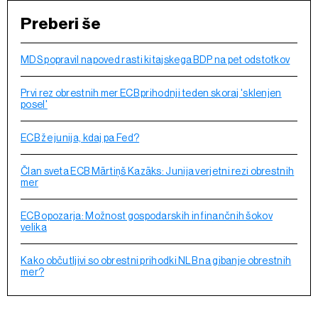
Preberi še
MDS popravil napoved rasti kitajskega BDP na pet odstotkov
Prvi rez obrestnih mer ECB prihodnji teden skoraj 'sklenjen
posel'
ECB že junija, kdaj pa Fed?
Član sveta ECB Mārtiņš Kazāks: Junija verjetni rezi obrestnih
mer
ECB opozarja: Možnost gospodarskih in finančnih šokov
velika
Kako občutljivi so obrestni prihodki NLB na gibanje obrestnih
mer?