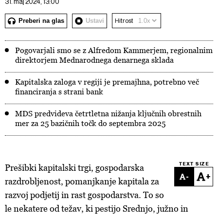
31. maj 2024, 13:00
Preberi na glas
Ustavi
Hitrost
Pogovarjali smo se z Alfredom Kammerjem, regionalnim
direktorjem Mednarodnega denarnega sklada
Kapitalska zaloga v regiji je premajhna, potrebno več
financiranja s strani bank
MDS predvideva četrtletna nižanja ključnih obrestnih
mer za 25 bazičnih točk do septembra 2025
TEXT SIZE
Prešibki kapitalski trgi, gospodarska
-
+
razdrobljenost, pomanjkanje kapitala za
razvoj podjetij in rast gospodarstva. To so
le nekatere od težav, ki pestijo Srednjo, južno in