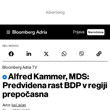
Prijava
Naročnina
DELI NOVICO
Bloomberg Adria TV
Alfred Kammer, MDS:
Predvidena rast BDP v regiji
prepočasna
Avtor:
Iva Lačan