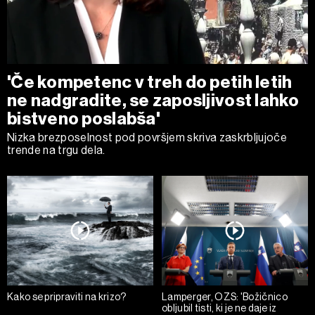
'Če kompetenc v treh do petih letih
ne nadgradite, se zaposljivost lahko
bistveno poslabša'
Nizka brezposelnost pod površjem skriva zaskrbljujoče
trende na trgu dela.
Kako se pripraviti na krizo?
Lamperger, OZS: 'Božičnico
obljubil tisti, ki je ne daje iz