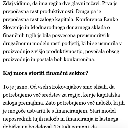
Zdaj vidimo, da ima regija dve glavni težavi. Prva je
prepočasna rast produktivnosti. Druga pa je
prepočasna rast zaloge kapitala. Konferenca Banke
Slovenije in Mednarodnega denarnega sklada o
finančnih trgih je bila posvečena preusmeritvi k
drugačnemu modelu rasti podjetij, ki bi se usmerila v
proizvodnjo z višjo produktivnostjo, povečala obseg
proizvodnje in postala bolj konkurenčna.
Kaj mora storiti finančni sektor?
To je jasno. Od vseh strokovnjakov smo slišali, da
potrebujemo več sredstev za regijo, ker je kapitalska
zaloga premajhna. Zato potrebujemo več naložb, ki jih
je mogoče ustvariti le s financiranjem. Stari model
neposrednih tujih naložb in financiranja iz lastnega
dobička ne bo deloval. To tudi pomeni, da