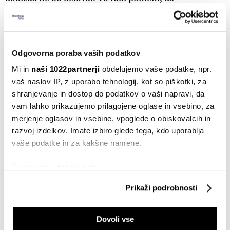
potrebujemo več bančnega posredništva, hkrati pa se
moramo usmeriti v prihodnost in vlagati v
infrastrukturo kapitalskega trga, da bo kapital prišel
Odgovorna poraba vaših podatkov
do pravih naložb. To je učinkovitost alokacije na trgu,
na način, da gre kapital v podjetja z visokim donosom,
Mi in
naši 1022partnerji
obdelujemo vaše podatke, npr.
vaš naslov IP, z uporabo tehnologij, kot so piškotki, za
v podjetja, ki so produktivna, ki proizvajajo največ.
shranjevanje in dostop do podatkov o vaši napravi, da
Tak kapital je običajno tvegani kapital, ki ga pa banke
vam lahko prikazujemo prilagojene oglase in vsebino, za
ne zagotavljajo. Zato so potrebni veliko globlji
merjenje oglasov in vsebine, vpoglede o obiskovalcih in
kapitalski trgi.
razvoj izdelkov. Imate izbiro glede tega, kdo uporablja
vaše podatke in za kakšne namene.
Banke v regiji so bolj tradicionalne, opaziti je
nizko prodornost bank. Je vzrok na strani
Če dovolite, želimo tudi:
ponudbe ali povpraševanja, kje vidite največjo
Zbirati informacije o vaši geografski lokaciji, ki so
Prikaži podrobnosti
težavo?
lahko točni do nekaj metrov
Identificirati napravo z aktivnim preverjanjem
Menim, da je to verjetno posledica obojega. Vidimo,
Dovoli vse
lastnosti (odčitavanje prstnih odtisov)