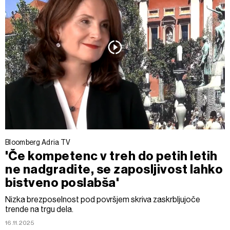
Bloomberg Adria TV
'Če kompetenc v treh do petih letih
ne nadgradite, se zaposljivost lahko
bistveno poslabša'
Nizka brezposelnost pod površjem skriva zaskrbljujoče
trende na trgu dela.
16.11.2025