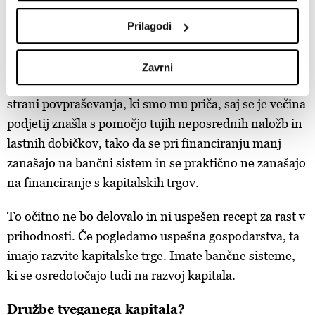
da imajo banke v regiji visoko likvidnost, imajo nizke
Poglejte si še, kako se obdelujejo vaši osebni podatki in
nastavite svoje preference v
razdelku o podrobnostih
.
stroške in izdatke, a morajo ponuditi več storitev. Pri
Prilagodi
Lahko spremenite ali odstranite vaše dovoljenje kadarkoli
pomanjkanju storitev gre lahko za posledico
iz Izjave o piškotkih.
pomanjkanja konkurence, ki ne spodbuja bank k
Zavrni
povečanju obsega storitev. Lahko pa je razlog tudi na
Skupni upravljavci obdelave so HD-WIN ARENA SPORT
strani povpraševanja, ki smo mu priča, saj se je večina
d.o.o. in
Partnerji
. Več o podatkih, ki jih obdelujemo, in o
podjetij znašla s pomočjo tujih neposrednih naložb in
vaših pravicah glede teh podatkov najdete v naši
Politiki
zasebnosti
, o piškotkih in drugih podobnih tehnologijah
lastnih dobičkov, tako da se pri financiranju manj
pa v
Politiki piškotkov
.
zanašajo na bančni sistem in se praktično ne zanašajo
Piškotke lahko kadar koli ponovno prilagodite tako, da
na financiranje s kapitalskih trgov.
kliknete možnost »Prikaži podrobnosti«. Privolitev lahko
kadar koli prekličete brez kakršnih koli posledic.
To očitno ne bo delovalo in ni uspešen recept za rast v
prihodnosti. Če pogledamo uspešna gospodarstva, ta
imajo razvite kapitalske trge. Imate bančne sisteme,
ki se osredotočajo tudi na razvoj kapitala.
Družbe tveganega kapitala?