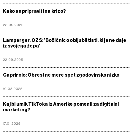
Kako se pripraviti na krizo?
23.09.2025
Lamperger, OZS: 'Božičnico obljubil tisti, ki je ne daje
iz svojega žepa'
22.09.2025
Caprirolo: Obrestne mere spet zgodovinsko nizko
10.03.2025
Kaj bi umik TikToka iz Amerike pomenil za digitalni
marketing?
17.01.2025