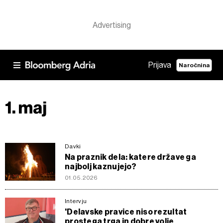
Prijava
Naročnina
1. maj
Davki
Na praznik dela: katere države ga
najbolj kaznujejo?
01.05.2026
Intervju
'Delavske pravice niso rezultat
prostega trga in dobre volje