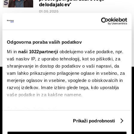
delodajalcev'
01.05.2025
Splošno
E-pismo: Postarani, a nepogrešljivi?
04.05.2024
Odgovorna poraba vaših podatkov
Mi in
naši 1022partnerji
obdelujemo vaše podatke, npr.
vaš naslov IP, z uporabo tehnologij, kot so piškotki, za
shranjevanje in dostop do podatkov o vaši napravi, da
vam lahko prikazujemo prilagojene oglase in vsebino, za
merjenje oglasov in vsebine, vpoglede o obiskovalcih in
razvoj izdelkov. Imate izbiro glede tega, kdo uporablja
vaše podatke in za kakšne namene.
Če dovolite, želimo tudi:
Naročite se na e-
pismo
Zbirati informacije o vaši geografski lokaciji, ki so
Prikaži podrobnosti
lahko točni do nekaj metrov
Identificirati napravo z aktivnim preverjanjem