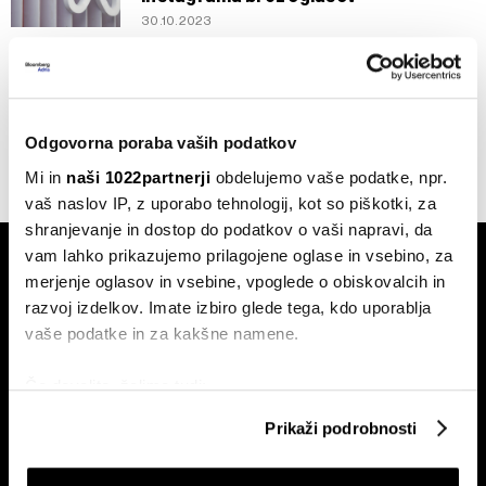
30.10.2023
Borza
Netflix na določenih trgih ceni
naročnino, tudi pri nas
24.02.2023
Odgovorna poraba vaših podatkov
Mi in
naši 1022partnerji
obdelujemo vaše podatke, npr.
vaš naslov IP, z uporabo tehnologij, kot so piškotki, za
shranjevanje in dostop do podatkov o vaši napravi, da
vam lahko prikazujemo prilagojene oglase in vsebino, za
merjenje oglasov in vsebine, vpoglede o obiskovalcih in
razvoj izdelkov. Imate izbiro glede tega, kdo uporablja
vaše podatke in za kakšne namene.
Naročite se na e-
Če dovolite, želimo tudi:
pismo
Zbirati informacije o vaši geografski lokaciji, ki so
Prikaži podrobnosti
lahko točni do nekaj metrov
Identificirati napravo z aktivnim preverjanjem