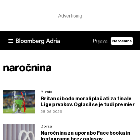
Prijava
Naročnina
naročnina
Biznis
Britanci bodo morali plačati za finale
Lige prvakov. Oglasil se je tudi premier
28.05.2026
Borza
Naročnina za uporabo Facebooka in
Instagrama brez oglasov