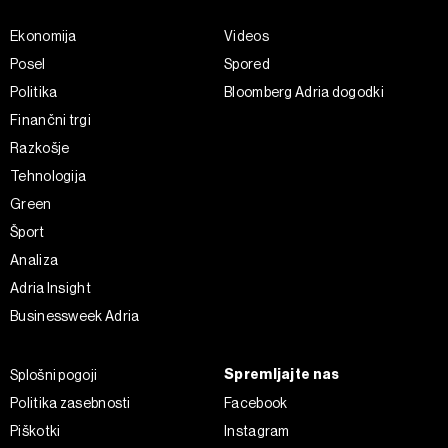
zasebnosti
, o piškotkih in drugih podobnih tehnologijah
Ekonomija
Videos
pa v
Politiki piškotkov
.
Posel
Spored
Piškotke lahko kadar koli ponovno prilagodite tako, da
kliknete možnost »Prikaži podrobnosti«. Privolitev lahko
Politika
Bloomberg Adria dogodki
kadar koli prekličete brez kakršnih koli posledic.
Finančni trgi
Razkošje
Tehnologija
Green
Šport
Analiza
Adria Insight
Businessweek Adria
Spremljajte nas
Splošni pogoji
Politika zasebnosti
Facebook
Piškotki
Instagram