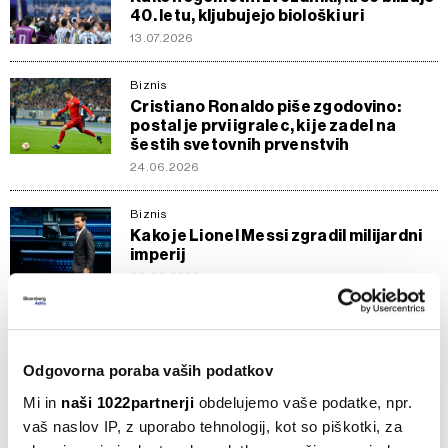
40. letu, kljubujejo biološki uri
13.07.2026
Biznis
Cristiano Ronaldo piše zgodovino:
postal je prvi igralec, ki je zadel na
šestih svetovnih prvenstvih
24.06.2026
Biznis
Kako je Lionel Messi zgradil milijardni
imperij
06.06.2026
Biznis
Ronaldo z nakupom deleža v
LiveModeTV krepi medijski imperij
Odgovorna poraba vaših podatkov
14.05.2026
Mi in
naši 1022partnerji
obdelujemo vaše podatke, npr.
vaš naslov IP, z uporabo tehnologij, kot so piškotki, za
Biznis