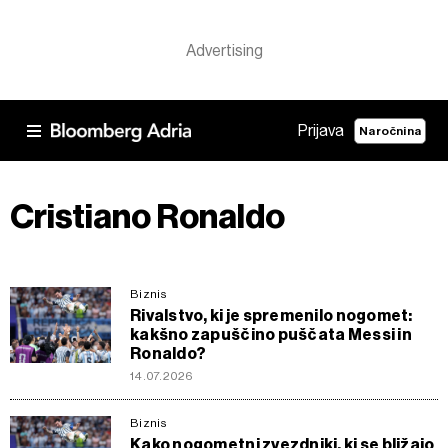
Prijava
Naročnina
Cristiano Ronaldo
Biznis
Rivalstvo, ki je spremenilo nogomet:
kakšno zapuščino puščata Messi in
Ronaldo?
14.07.2026
Biznis
Kako nogometni zvezdniki, ki se bližajo