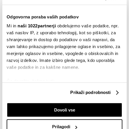
05.12.2022
Odgovorna poraba vaših podatkov
Regionalno
Cene elektrike in plina v regiji Adria
Mi in
naši 1022partnerji
obdelujemo vaše podatke, npr.
zrasle manj kot v EU
vaš naslov IP, z uporabo tehnologij, kot so piškotki, za
14.11.2022
shranjevanje in dostop do podatkov o vaši napravi, da
vam lahko prikazujemo prilagojene oglase in vsebino, za
Evropa
merjenje oglasov in vsebine, vpoglede o obiskovalcih in
Evropski računi za energijo dosegajo
razvoj izdelkov. Imate izbiro glede tega, kdo uporablja
rekorde kljub vladnim ukrepom
vaše podatke in za kakšne namene.
07.11.2022
Če dovolite, želimo tudi:
Adria
Zbirati informacije o vaši geografski lokaciji, ki so
Septembra na Hrvaškem rekordna
Prikaži podrobnosti
inflacija: Rast cen 12,8-odstotna
lahko točni do nekaj metrov
14.10.2022
Identificirati napravo z aktivnim preverjanjem
Dovoli vse
lastnosti (odčitavanje prstnih odtisov)
Splošno
Poglejte si še, kako se obdelujejo vaši osebni podatki in
Japonska avgusta z rekordnim
nastavite svoje preference v
razdelku o podrobnostih
.
trgovinskim primanjkljajem
Prilagodi