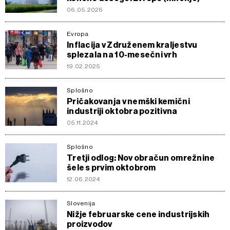
06.05.2026
Evropa
Inflacija v Združenem kraljestvu
splezala na 10-mesečni vrh
19.02.2025
Splošno
Pričakovanja v nemški kemični
industriji oktobra pozitivna
05.11.2024
Splošno
Tretji odlog: Nov obračun omrežnine
šele s prvim oktobrom
12.06.2024
Slovenija
Nižje februarske cene industrijskih
proizvodov