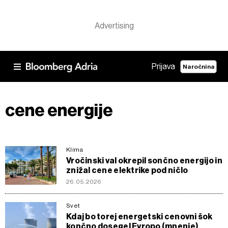
Prijava
Naročnina
cene energije
Klima
Vročinski val okrepil sončno energijo in
znižal cene elektrike pod ničlo
26.05.2026
Svet
Kdaj bo torej energetski cenovni šok
končno dosegel Evropo (mnenje)