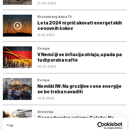
21.03.2024
Bloomberg Adria TV
Leta 2024 ni pričakovati energetskih
cenovnih šokov
15.12.2023
Evropa
V Nemčiji se inflacija ohlaja, upada pa
tudi poraba nafte
30.10.2023
Evropa
Nemški IW: Na grozljive cene energije
se bo treba navaditi
14.12.2022
Slovenija
Gospodarstvo v pismu Golobu: Ne
podpiramo modela pomoči za
energente