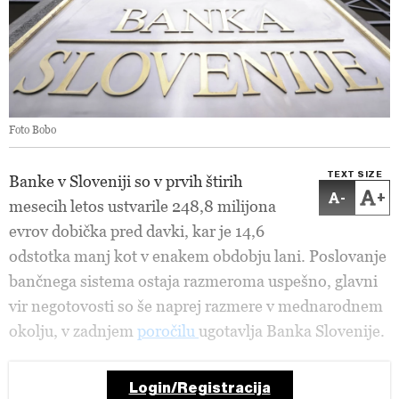
Foto Bobo
TEXT SIZE
Banke v Sloveniji so v prvih štirih
-
+
mesecih letos ustvarile 248,8 milijona
evrov dobička pred davki, kar je 14,6
odstotka manj kot v enakem obdobju lani. Poslovanje
bančnega sistema ostaja razmeroma uspešno, glavni
vir negotovosti so še naprej razmere v mednarodnem
okolju, v zadnjem
poročilu
ugotavlja Banka Slovenije.
Login/Registracija