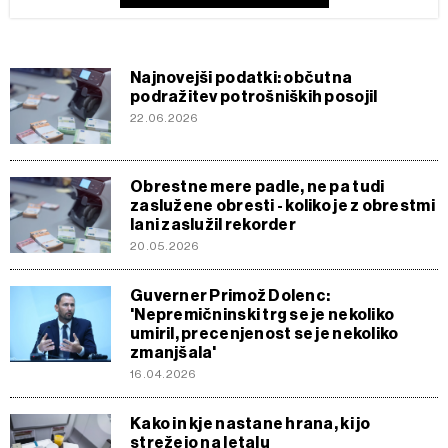
Najnovejši podatki: občutna
podražitev potrošniških posojil
22.06.2026
Obrestne mere padle, ne pa tudi
zaslužene obresti - koliko je z obrestmi
lani zaslužil rekorder
20.05.2026
Guverner Primož Dolenc:
'Nepremičninski trg se je nekoliko
umiril, precenjenost se je nekoliko
zmanjšala'
16.04.2026
Kako in kje nastane hrana, ki jo
strežejo na letalu