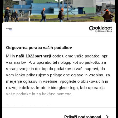
NEK predvidoma jutri v zmanjšanje
Odgovorna poraba vaših podatkov
delovanja, lahko sledi ustavitev - kaj
Mi in
naši 1022partnerji
obdelujemo vaše podatke, npr.
pravi Gorazd Pfeifer, NEK
vaš naslov IP, z uporabo tehnologij, kot so piškotki, za
Slovenska nuklearka predvidoma jutri ponoči v zmanjšanje
shranjevanje in dostop do podatkov o vaši napravi, da
delovanja, v naslednjih treh ali štirih dneh pa bodo po vsej
verjetnosti reaktor morali ustaviti.
vam lahko prikazujemo prilagojene oglase in vsebino, za
merjenje oglasov in vsebine, vpoglede o obiskovalcih in
razvoj izdelkov. Imate izbiro glede tega, kdo uporablja
vaše podatke in za kakšne namene.
Če dovolite, želimo tudi:
Zbirati informacije o vaši geografski lokaciji, ki so
Prikaži podrobnosti