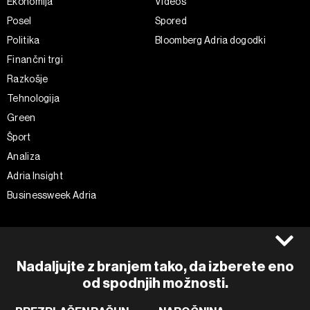
Ekonomija
Videos
Posel
Spored
Politika
Bloomberg Adria dogodki
Finančni trgi
Razkošje
Tehnologija
Green
Šport
Analiza
Adria Insight
Businessweek Adria
Spremljajte nas
Splošni pogoji
Politika zasebnosti
Facebook
Nadaljujte z branjem tako, da izberete eno
Piškotki
Instagram
od spodnjih možnosti.
Impresum
Twitter