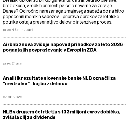
Letalski obroki so bili dolga leta tarča šal. Jedi so bile sive,
brez okusa, v redkih primerih pa celo nevarne za zdravje.
Danes? Od ročno narezanega zmajevega sadeža do na hitro
popečenih morskih sadežev – priprava obrokov za letalske
potnike ostaja presenetljivo delovno intenziven proces.
pred 45 minutami
Airbnb znova zvišuje napoved prihodkov za leto 2026 -
poganja jih povpraševanje v Evropi in ZDA
pred 21 urami
Analitik rezultate slovenske banke NLB označil za
"nevtralne" - kaj bo z delnico
07.08.2026
NLB v drugem četrtletju s 133 milijoni evrov dobička,
zvišala cilj za dividende