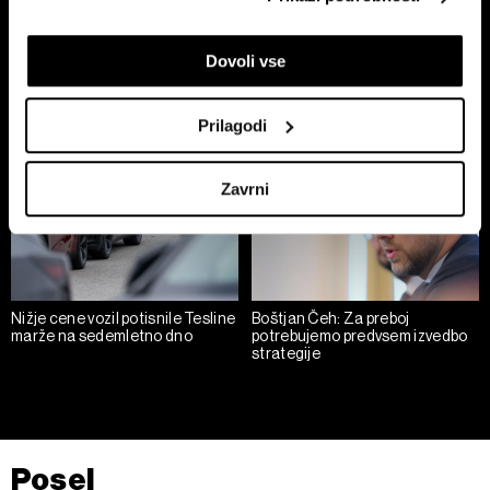
lahko točni do nekaj metrov
Identificirati napravo z aktivnim preverjanjem
BMW in Stellantis z varčevanjem
"Čas za spremembe v podjetjih
Dovoli vse
lastnosti (odčitavanje prstnih odtisov)
blažita pritisk kitajske
je, ko poslujejo dobro"
konkurence
Poglejte si še, kako se obdelujejo vaši osebni podatki in
nastavite svoje preference v
razdelku o podrobnostih
.
Prilagodi
Lahko spremenite ali odstranite vaše dovoljenje kadarkoli
iz Izjave o piškotkih.
Zavrni
Skupni upravljavci obdelave so HD-WIN ARENA SPORT
d.o.o. in
Partnerji
. Več o podatkih, ki jih obdelujemo, in o
vaših pravicah glede teh podatkov najdete v naši
Politiki
zasebnosti
, o piškotkih in drugih podobnih tehnologijah
Nižje cene vozil potisnile Tesline
Boštjan Čeh: Za preboj
pa v
Politiki piškotkov
.
marže na sedemletno dno
potrebujemo predvsem izvedbo
strategije
Piškotke lahko kadar koli ponovno prilagodite tako, da
kliknete možnost »Prikaži podrobnosti«. Privolitev lahko
kadar koli prekličete brez kakršnih koli posledic.
Posel