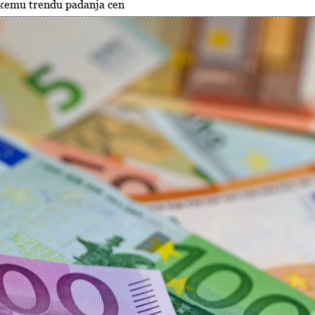
skemu trendu padanja cen