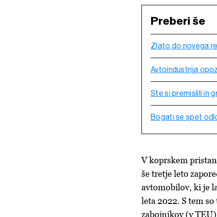
Preberi še
Zlato do novega re
Avtoindustrija opoz
Ste si premislili i
Bogati se spet odl
V koprskem pristani
še tretje leto zapor
avtomobilov, ki je 
leta 2022. S tem so 
zabojnikov (v TEU) 