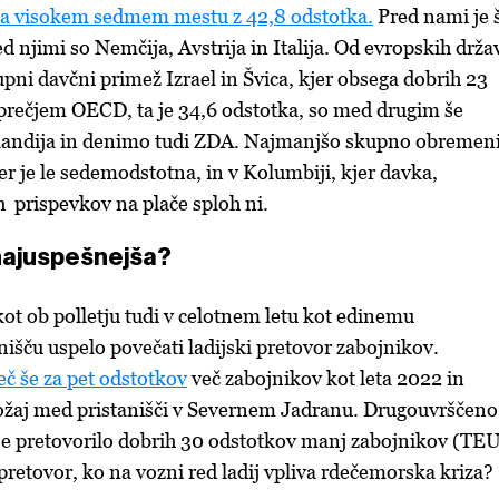
a visokem sedmem mestu z 42,8 odstotka.
Pred nami je 
 njimi so Nemčija, Avstrija in Italija. Od evropskih drža
pni davčni primež Izrael in Švica, kjer obsega dobrih 23
prečjem OECD, ta je 34,6 odstotka, so med drugim še
slandija in denimo tudi ZDA. Najmanjšo skupno obremen
jer je le sedemodstotna, in v Kolumbiji, kjer davka,
 prispevkov na plače sploh ni.
 najuspešnejša?
kot ob polletju tudi v celotnem letu kot edinemu
išču uspelo povečati ladijski pretovor zabojnikov.
eč še za pet odstotkov
več zabojnikov kot leta 2022 in
ložaj med pristanišči v Severnem Jadranu. Drugouvrščeno
 je pretovorilo dobrih 30 odstotkov manj zabojnikov (TEU
pretovor, ko na vozni red ladij vpliva rdečemorska kriza?