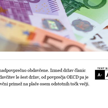
TEXT S
 nadpovprečno obdavčene. Izmed držav članic
-
včitev le šest držav, od povprečja OECD pa je
avčni primež na plače osem odstotnih točk večji.