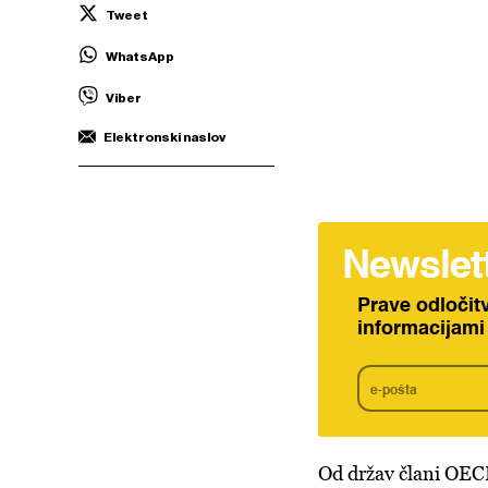
Tweet
WhatsApp
Viber
Elektronski naslov
Newslet
Prave odločit
informacijami
Od držav člani OECD