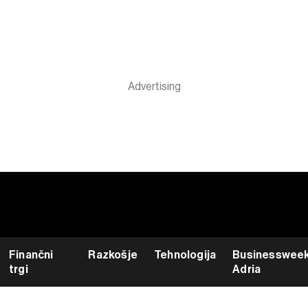
Finančni
Razkošje
Tehnologija
Businesswee
trgi
Adria