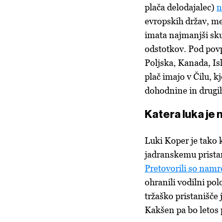
plača delodajalec)
n
evropskih držav, med
imata najmanjši sku
odstotkov. Pod pov
Poljska, Kanada, I
plač imajo v Čilu, k
dohodnine in drugih
Katera luka je
Luki Koper je tako 
jadranskemu pristan
Pretovorili so namr
ohranili vodilni po
tržaško pristanišče
Kakšen pa bo letos 