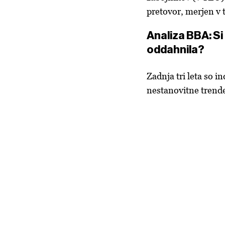
pretovor, merjen v t
Analiza BBA: Si
oddahnila?
Zadnja tri leta so i
nestanovitne trende