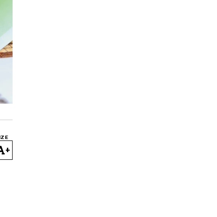
IZE
+