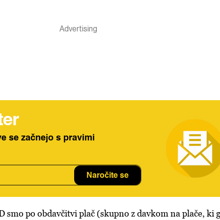
ter
ve se začnejo s pravimi
Naročite se
 smo po obdavčitvi plač (skupno z davkom na plače, ki 