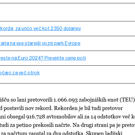
korda, za unčo več kot 2350 dolarjev
arja na vse starejši vozni park Evrope
n greste na Euro 2024? Preverite cene poti
očajo za več otrok
šču so lani pretovorili 1.066.093 zabojniških enot (TEU)
ed postavili nov rekord. Rekorden je bil tudi pretovor
lani obsegal 916.728 avtomobilov ali za 14 odstotkov več k
tudi za petino prekosili načrte. Na drugi strani pa je pret
za načrtom zaostal za dva odstotka. Skupen ladijski