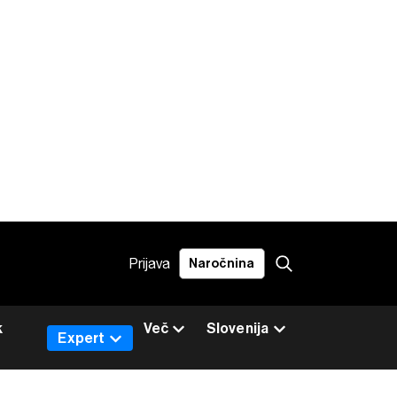
Prijava
Naročnina
k
Več
Slovenija
Expert