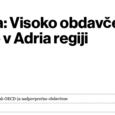
: Visoko obdavče
 Adria regiji
avah OECD-ja nadpovprečno obdavčene