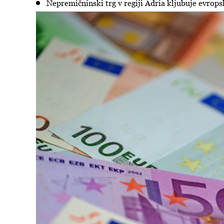
Nepremičninski trg v regiji Adria kljubuje evrop