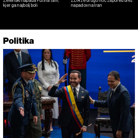
Zelenski napada Putina tam,
ZDA že drugo noč zapored brez
kjer ga najbolj boli
napadov na Iran
Politika