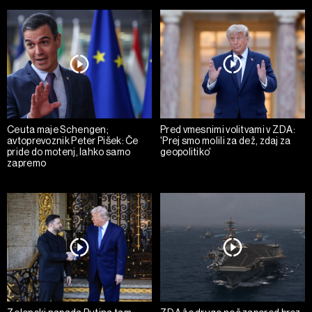
Ceuta maje Schengen;
Pred vmesnimi volitvami v ZDA:
avtoprevoznik Peter Pišek: Če
'Prej smo molili za dež, zdaj za
pride do motenj, lahko samo
geopolitiko'
zapremo