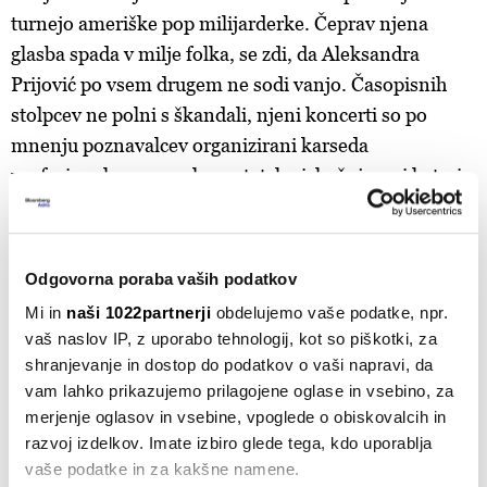
turnejo ameriške pop milijarderke. Čeprav njena
glasba spada v milje folka, se zdi, da Aleksandra
Prijović po vsem drugem ne sodi vanjo. Časopisnih
stolpcev ne polni s škandali, njeni koncerti so po
mnenju poznavalcev organizirani karseda
profesionalno s popolno estetsko izkušnjo, pri kateri
vztraja sama.
Odgovorna poraba vaših podatkov
Mi in
naši 1022partnerji
obdelujemo vaše podatke, npr.
vaš naslov IP, z uporabo tehnologij, kot so piškotki, za
shranjevanje in dostop do podatkov o vaši napravi, da
vam lahko prikazujemo prilagojene oglase in vsebino, za
merjenje oglasov in vsebine, vpoglede o obiskovalcih in
razvoj izdelkov. Imate izbiro glede tega, kdo uporablja
vaše podatke in za kakšne namene.