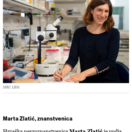
MRC LBM
Marta Zlatić, znanstvenica
Hrvaška nevroznanstvenica
Marta Zlatić
je vodja