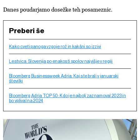
Danes poudarjamo dosežke teh posameznic.
Preberi še
Kako cveti panoga vzgoje rož in kakšni so izzivi
Lestvica: Slovenija po enakosti spolov najvišje v regiji
Bloomberg Businessweek Adria: Kaj ste brali v januarski
številki
Bloomberg Adria TOP 50: Kdo je najbolj zaznamoval 2023 in
bo vplival na 2024