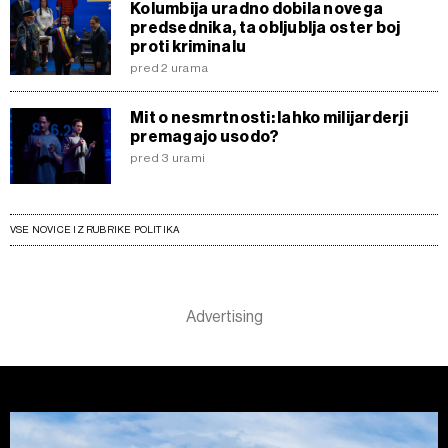
Kolumbija uradno dobila novega
predsednika, ta obljublja oster boj
proti kriminalu
pred 2 urama
Mit o nesmrtnosti: lahko milijarderji
premagajo usodo?
pred 3 urami
VSE NOVICE IZ RUBRIKE POLITIKA