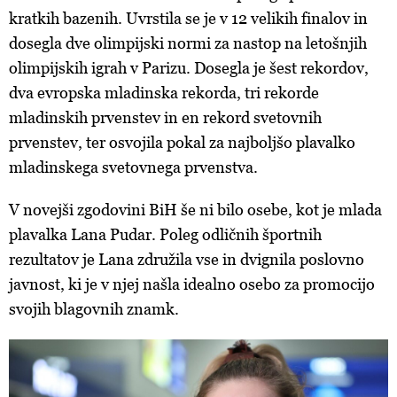
kratkih bazenih. Uvrstila se je v 12 velikih finalov in
dosegla dve olimpijski normi za nastop na letošnjih
olimpijskih igrah v Parizu. Dosegla je šest rekordov,
dva evropska mladinska rekorda, tri rekorde
mladinskih prvenstev in en rekord svetovnih
prvenstev, ter osvojila pokal za najboljšo plavalko
mladinskega svetovnega prvenstva.
V novejši zgodovini BiH še ni bilo osebe, kot je mlada
plavalka Lana Pudar. Poleg odličnih športnih
rezultatov je Lana združila vse in dvignila poslovno
javnost, ki je v njej našla idealno osebo za promocijo
svojih blagovnih znamk.