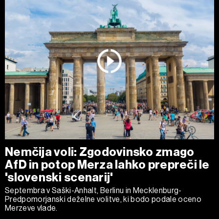
Nemčija voli: Zgodovinsko zmago
AfD in potop Merza lahko prepreči le
'slovenski scenarij'
Septembra v Saški-Anhalt, Berlinu in Mecklenburg-
Predpomorjanski deželne volitve, ki bodo podale oceno
Merzeve vlade.