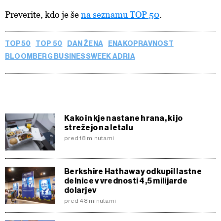
Preverite, kdo je še
na seznamu TOP 50
.
TOP50
TOP 50
DAN ŽENA
ENAKOPRAVNOST
BLOOMBERG BUSINESSWEEK ADRIA
Kako in kje nastane hrana, ki jo
strežejo na letalu
pred 18 minutami
Berkshire Hathaway odkupil lastne
delnice v vrednosti 4,5 milijarde
dolarjev
pred 48 minutami