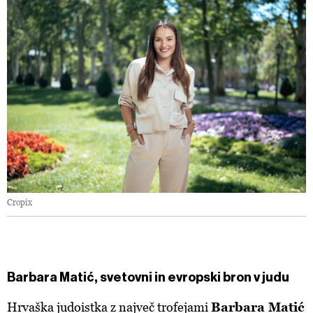
Cropix
Barbara Matić, svetovni in evropski bron v judu
Hrvaška judoistka z največ trofejami
Barbara Matić