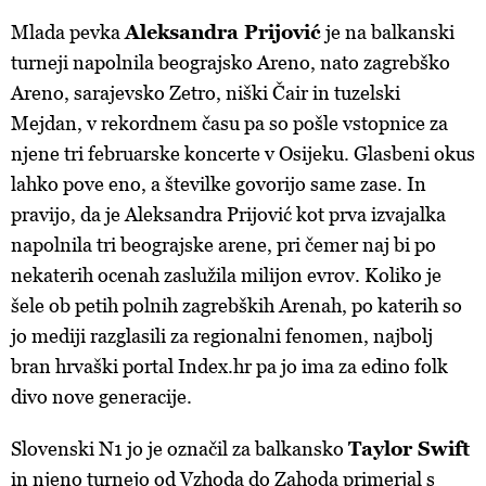
Mlada pevka
Aleksandra Prijović
je na balkanski
turneji napolnila beograjsko Areno, nato zagrebško
Areno, sarajevsko Zetro, niški Čair in tuzelski
Mejdan, v rekordnem času pa so pošle vstopnice za
njene tri februarske koncerte v Osijeku. Glasbeni okus
lahko pove eno, a številke govorijo same zase. In
pravijo, da je Aleksandra Prijović kot prva izvajalka
napolnila tri beograjske arene, pri čemer naj bi po
nekaterih ocenah zaslužila milijon evrov. Koliko je
šele ob petih polnih zagrebških Arenah, po katerih so
jo mediji razglasili za regionalni fenomen, najbolj
bran hrvaški portal Index.hr pa jo ima za edino folk
divo nove generacije.
Slovenski N1 jo je označil za balkansko
Taylor Swift
in njeno turnejo od Vzhoda do Zahoda primerjal s