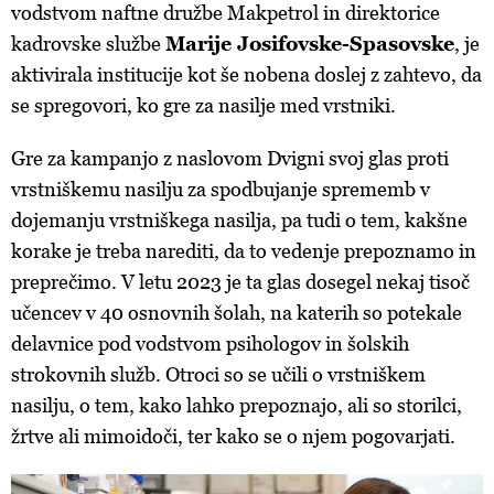
vodstvom naftne družbe Makpetrol in direktorice
kadrovske službe
Marije Josifovske-Spasovske
, je
aktivirala institucije kot še nobena doslej z zahtevo, da
se spregovori, ko gre za nasilje med vrstniki.
Gre za kampanjo z naslovom Dvigni svoj glas proti
vrstniškemu nasilju za spodbujanje sprememb v
dojemanju vrstniškega nasilja, pa tudi o tem, kakšne
korake je treba narediti, da to vedenje prepoznamo in
preprečimo. V letu 2023 je ta glas dosegel nekaj tisoč
učencev v 40 osnovnih šolah, na katerih so potekale
delavnice pod vodstvom psihologov in šolskih
strokovnih služb. Otroci so se učili o vrstniškem
nasilju, o tem, kako lahko prepoznajo, ali so storilci,
žrtve ali mimoidoči, ter kako se o njem pogovarjati.