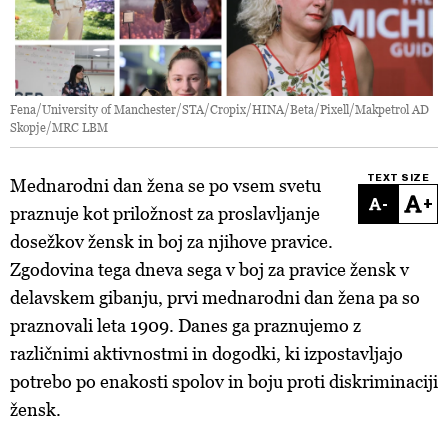
Fena/University of Manchester/STA/Cropix/HINA/Beta/Pixell/Makpetrol AD
Skopje/MRC LBM
TEXT SIZE
Mednarodni dan žena se po vsem svetu
-
+
praznuje kot priložnost za proslavljanje
dosežkov žensk in boj za njihove pravice.
Zgodovina tega dneva sega v boj za pravice žensk v
delavskem gibanju, prvi mednarodni dan žena pa so
praznovali leta 1909. Danes ga praznujemo z
različnimi aktivnostmi in dogodki, ki izpostavljajo
potrebo po enakosti spolov in boju proti diskriminaciji
žensk.