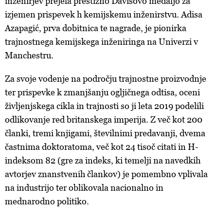
inženirjev prejela prestižno Davisovo medaljo za
izjemen prispevek h kemijskemu inženirstvu. Adisa
Azapagić, prva dobitnica te nagrade, je pionirka
trajnostnega kemijskega inženiringa na Univerzi v
Manchestru.
Za svoje vodenje na področju trajnostne proizvodnje
ter prispevke k zmanjšanju ogljičnega odtisa, oceni
življenjskega cikla in trajnosti so ji leta 2019 podelili
odlikovanje red britanskega imperija. Z več kot 200
članki, tremi knjigami, številnimi predavanji, dvema
častnima doktoratoma, več kot 24 tisoč citati in H-
indeksom 82 (gre za indeks, ki temelji na navedkih
avtorjev znanstvenih člankov) je pomembno vplivala
na industrijo ter oblikovala nacionalno in
mednarodno politiko.