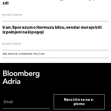
zdi
pred 2 urama
Iran: Sporazum o Hormuzu blizu, vendar morajo biti
izpolnjeni naši pogoji
pred 3 urami
VSE NOVICE IZ RUBRIKE POLITIKA
Naročite se na e-
pismo