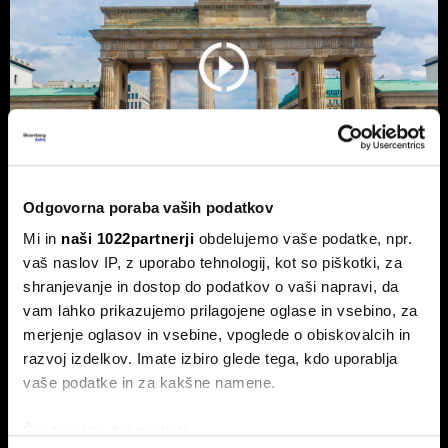
Odgovorna poraba vaših podatkov
Mi in
naši 1022partnerji
obdelujemo vaše podatke, npr.
Nemčija voli: Zgodovinsko zmago
vaš naslov IP, z uporabo tehnologij, kot so piškotki, za
AfD in potop Merza lahko prepreči le
shranjevanje in dostop do podatkov o vaši napravi, da
'slovenski scenarij'
vam lahko prikazujemo prilagojene oglase in vsebino, za
Septembra v Saški-Anhalt, Berlinu in Mecklenburg-
merjenje oglasov in vsebine, vpoglede o obiskovalcih in
Predpomorjanski deželne volitve, ki bodo podale oceno
razvoj izdelkov. Imate izbiro glede tega, kdo uporablja
Merzeve vlade.
vaše podatke in za kakšne namene.
Če dovolite, želimo tudi: