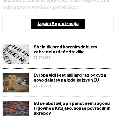
najpogostejša vprašanja potrošnikov.
Login/Registracija
Shein tik pred borznim debijem
zabredel v rdeče številke
28.07.2026
Evropa vidi šest milijard razlogov za
novo dajatev na izdelke izven EU
23.06.2026
EU se obotavlja pri ponovnem zagonu
trgovine s Kitajsko, boji se povračilnih
ukrepov