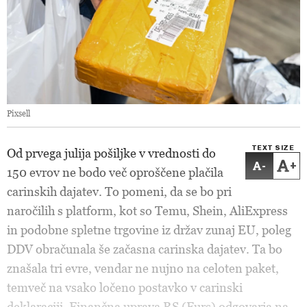
Pixsell
TEXT SIZE
Od prvega julija pošiljke v vrednosti do
-
+
150 evrov ne bodo več oproščene plačila
carinskih dajatev. To pomeni, da se bo pri
naročilih s platform, kot so Temu, Shein, AliExpress
in podobne spletne trgovine iz držav zunaj EU, poleg
DDV obračunala še začasna carinska dajatev.
Ta bo
znašala tri evre, vendar ne nujno na celoten paket,
temveč na vsako ločeno postavko v carinski
deklaraciji. Finančna uprava RS (Furs) odgovarja na