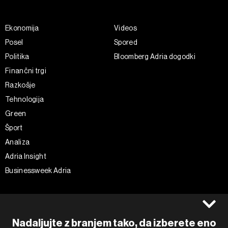
Ekonomija
Videos
Posel
Spored
Politika
Bloomberg Adria dogodki
Finančni trgi
Razkošje
Tehnologija
Green
Šport
Analiza
Adria Insight
Businessweek Adria
Spremljajte nas
Splošni pogoji
Politika zasebnosti
Facebook
Nadaljujte z branjem tako, da izberete eno