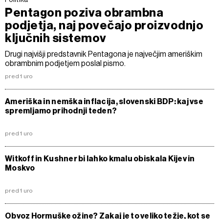
Pentagon poziva obrambna
podjetja, naj povečajo proizvodnjo
ključnih sistemov
Drugi najvišji predstavnik Pentagona je največjim ameriškim
obrambnim podjetjem poslal pismo.
pred 1 uro
Ameriška in nemška inflacija, slovenski BDP: kaj vse
spremljamo prihodnji teden?
pred 1 uro
Witkoff in Kushner bi lahko kmalu obiskala Kijev in
Moskvo
pred 1 uro
Obvoz Hormuške ožine? Zakaj je to veliko težje, kot se