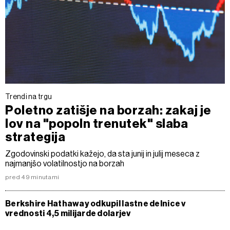
Trendi na trgu
Poletno zatišje na borzah: zakaj je
lov na "popoln trenutek" slaba
strategija
Zgodovinski podatki kažejo, da sta junij in julij meseca z
najmanjšo volatilnostjo na borzah
pred 49 minutami
Berkshire Hathaway odkupil lastne delnice v
vrednosti 4,5 milijarde dolarjev