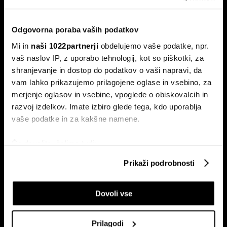
Od kod prihaja dizel v Slovenijo in ali
bo cena še naprej rasla
Odgovorna poraba vaših podatkov
Od začetka leta se je sod surove nafte brent podražil za
več kot 30 odstotkov. A potrošniki na bencinskih črpalkah
Mi in
naši 1022partnerji
obdelujemo vaše podatke, npr.
ne kupujejo surove nafte, temveč njihove derivate.
vaš naslov IP, z uporabo tehnologij, kot so piškotki, za
shranjevanje in dostop do podatkov o vaši napravi, da
vam lahko prikazujemo prilagojene oglase in vsebino, za
merjenje oglasov in vsebine, vpoglede o obiskovalcih in
razvoj izdelkov. Imate izbiro glede tega, kdo uporablja
vaše podatke in za kakšne namene.
Če dovolite, želimo tudi:
Zbirati informacije o vaši geografski lokaciji, ki so
ETF-tekma Hrvatov in Slovencev
Nas čaka draga kurilna sezona?
Prikaži podrobnosti
na Ljubljanski borzi: kdo zmaguje
EU z najnižjimi zalogami plina v
lahko točni do nekaj metrov
s košarico slovenskih delnic
dveh desetletjih
Identificirati napravo z aktivnim preverjanjem
Dovoli vse
lastnosti (odčitavanje prstnih odtisov)
Poglejte si še, kako se obdelujejo vaši osebni podatki in
nastavite svoje preference v
razdelku o podrobnostih
.
Prilagodi