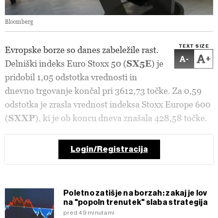
Bloomberg
TEXT SIZE
Evropske borze so danes zabeležile rast.
-
+
Delniški indeks Euro Stoxx 50 (
SX5E
) je
pridobil 1,05 odstotka vrednosti in
dnevno trgovanje končal pri 3612,73 točke. Za 0,59
odstotka je zrasla vrednost indeksa Stoxx Europe 600
(
SXXP
), ki je ob koncu dneva znašala 428,58 točke.
Login/Registracija
Poletno zatišje na borzah: zakaj je lov
na "popoln trenutek" slaba strategija
pred 49 minutami