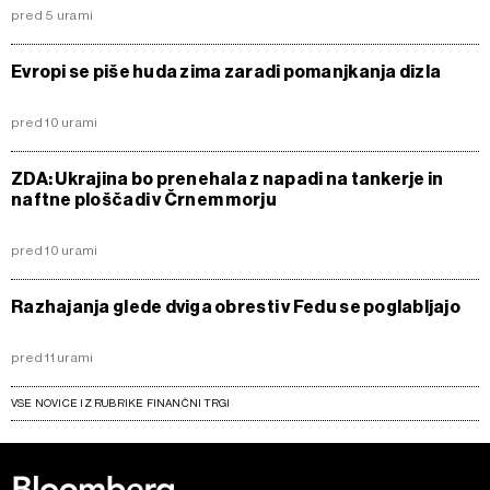
pred 5 urami
Evropi se piše huda zima zaradi pomanjkanja dizla
pred 10 urami
ZDA: Ukrajina bo prenehala z napadi na tankerje in
naftne ploščadi v Črnem morju
pred 10 urami
Razhajanja glede dviga obresti v Fedu se poglabljajo
pred 11 urami
VSE NOVICE IZ RUBRIKE FINANČNI TRGI