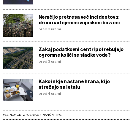
Nemčijo pretresa več incidentov z
droni nad njenimi vojaškimi bazami
pred 3 urami
Zakaj podatkovni centri potrebujejo
ogromne količine sladke vode?
pred 3 urami
Kako in kje nastane hrana, ki jo
strežejo na letalu
pred 4 urami
VSE NOVICE IZ RUBRIKE FINANČNI TRGI