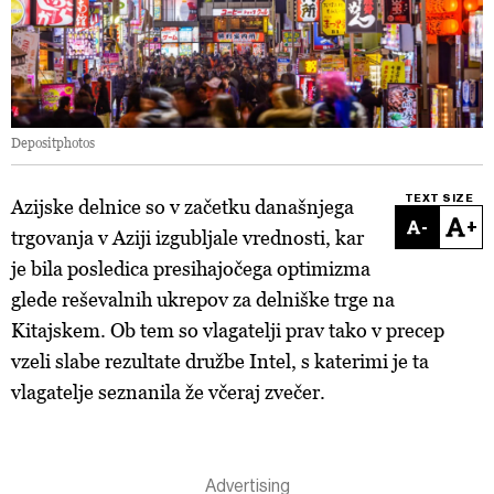
Depositphotos
TEXT SIZE
Azijske delnice so v začetku današnjega
-
+
trgovanja v Aziji izgubljale vrednosti, kar
je bila posledica presihajočega optimizma
glede reševalnih ukrepov za delniške trge na
Kitajskem. Ob tem so vlagatelji prav tako v precep
vzeli slabe rezultate družbe Intel, s katerimi je ta
vlagatelje seznanila že včeraj zvečer.