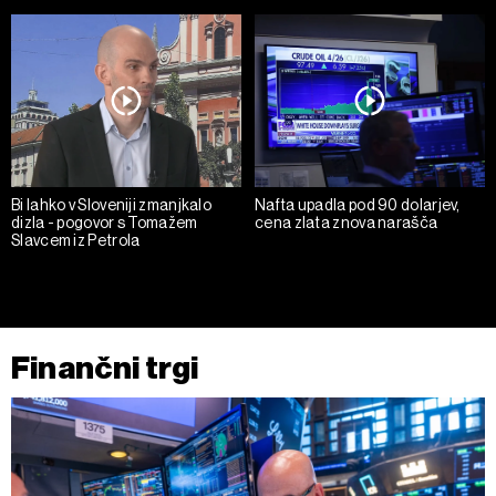
Bi lahko v Sloveniji zmanjkalo
Nafta upadla pod 90 dolarjev,
dizla - pogovor s Tomažem
cena zlata znova narašča
Slavcem iz Petrola
Finančni trgi