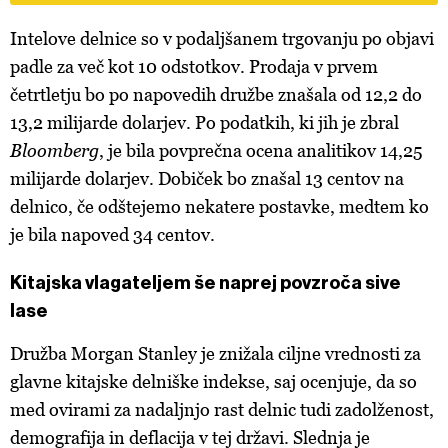
Intelove delnice so v podaljšanem trgovanju po objavi
padle za več kot 10 odstotkov. Prodaja v prvem
četrtletju bo po napovedih družbe znašala od 12,2 do
13,2 milijarde dolarjev. Po podatkih, ki jih je zbral
Bloomberg
, je bila povprečna ocena analitikov 14,25
milijarde dolarjev. Dobiček bo znašal 13 centov na
delnico, če odštejemo nekatere postavke, medtem ko
je bila napoved 34 centov.
Kitajska vlagateljem še naprej povzroča sive
lase
Družba Morgan Stanley je znižala ciljne vrednosti za
glavne kitajske delniške indekse, saj ocenjuje, da so
med ovirami za nadaljnjo rast delnic tudi zadolženost,
demografija in deflacija v tej državi. Slednja je