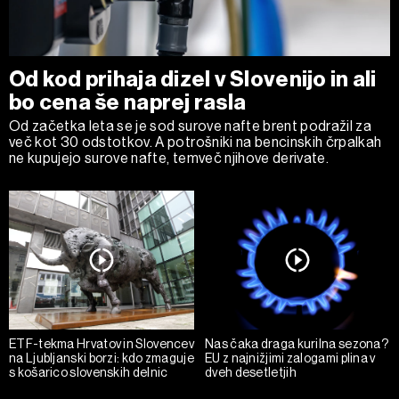
Od kod prihaja dizel v Slovenijo in ali
bo cena še naprej rasla
Od začetka leta se je sod surove nafte brent podražil za
več kot 30 odstotkov. A potrošniki na bencinskih črpalkah
ne kupujejo surove nafte, temveč njihove derivate.
ETF-tekma Hrvatov in Slovencev
Nas čaka draga kurilna sezona?
na Ljubljanski borzi: kdo zmaguje
EU z najnižjimi zalogami plina v
s košarico slovenskih delnic
dveh desetletjih