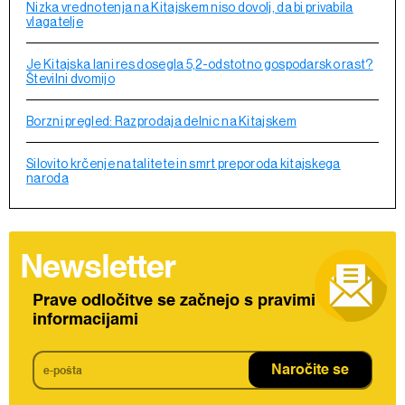
Nizka vrednotenja na Kitajskem niso dovolj, da bi privabila
vlagatelje
Je Kitajska lani res dosegla 5,2-odstotno gospodarsko rast?
Številni dvomijo
Borzni pregled: Razprodaja delnic na Kitajskem
Silovito krčenje natalitete in smrt preporoda kitajskega
naroda
Newsletter
Prave odločitve se začnejo s pravimi
informacijami
Naročite se