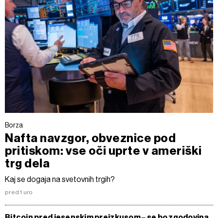
Borza
Nafta navzgor, obveznice pod
pritiskom: vse oči uprte v ameriški
trg dela
Kaj se dogaja na svetovnih trgih?
pred 1 uro
Bitcoin pred jesenskim preizkusom – se bo zgodovina