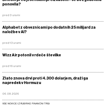
ponovila?
pred 3 urami
Alphabet z obveznicami po dodatnih 25 milijard za
naložbe v AI?
pred 13 urami
Wizz Air potonil v rdeče številke
pred 16 urami
Zlato znova drvi proti 4.300 dolarjem, draži ga
napredek v Hormuzu
06.08.2026
VSE NOVICE IZ RUBRIKE FINANČNI TRGI