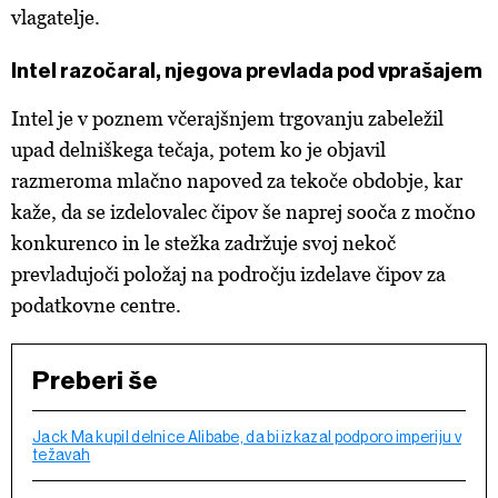
vlagatelje.
Intel razočaral, njegova prevlada pod vprašajem
Intel je v poznem včerajšnjem trgovanju zabeležil
upad delniškega tečaja, potem ko je objavil
razmeroma mlačno napoved za tekoče obdobje, kar
kaže, da se izdelovalec čipov še naprej sooča z močno
konkurenco in le stežka zadržuje svoj nekoč
prevladujoči položaj na področju izdelave čipov za
podatkovne centre.
Preberi še
Jack Ma kupil delnice Alibabe, da bi izkazal podporo imperiju v
težavah