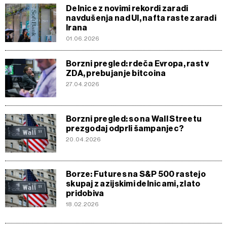
Delnice z novimi rekordi zaradi
navdušenja nad UI, nafta raste zaradi
Irana
01.06.2026
Borzni pregled: rdeča Evropa, rast v
ZDA, prebujanje bitcoina
27.04.2026
Borzni pregled: so na Wall Streetu
prezgodaj odprli šampanjec?
20.04.2026
Borze: Futures na S&P 500 rastejo
skupaj z azijskimi delnicami, zlato
pridobiva
18.02.2026