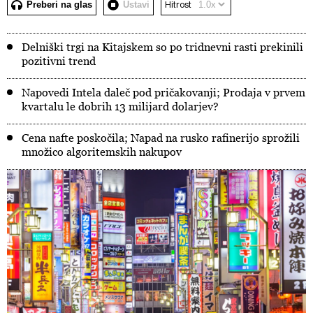
Preberi na glas
Ustavi
Hitrost
Delniški trgi na Kitajskem so po tridnevni rasti prekinili
pozitivni trend
Napovedi Intela daleč pod pričakovanji; Prodaja v prvem
kvartalu le dobrih 13 milijard dolarjev?
Cena nafte poskočila; Napad na rusko rafinerijo sprožili
množico algoritemskih nakupov