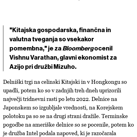
"Kitajska gospodarska, finančna in
valutna tveganja so vsekakor
pomembna," je za
Bloomberg
ocenil
Vishnu Varathan, glavni ekonomist za
Azijo pri družbi Mizuho.
Delniški trgi na celinski Kitajski in v Hongkongu so
upadli, potem ko so v zadnjih treh dneh uprizorili
največji tridnevni rasti po letu 2022. Delnice na
Japonskem so izgubljale vrednosti, na Korejskem
polotoku pa so se na drugi strani dražile. Terminske
pogodbe na ameriške delnice so se pocenile, potem ko
je družba Intel podala napoved, ki je razočarala