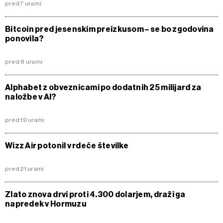
pred 7 urami
Bitcoin pred jesenskim preizkusom – se bo zgodovina
ponovila?
pred 8 urami
Alphabet z obveznicami po dodatnih 25 milijard za
naložbe v AI?
pred 19 urami
Wizz Air potonil v rdeče številke
pred 21 urami
Zlato znova drvi proti 4.300 dolarjem, draži ga
napredek v Hormuzu