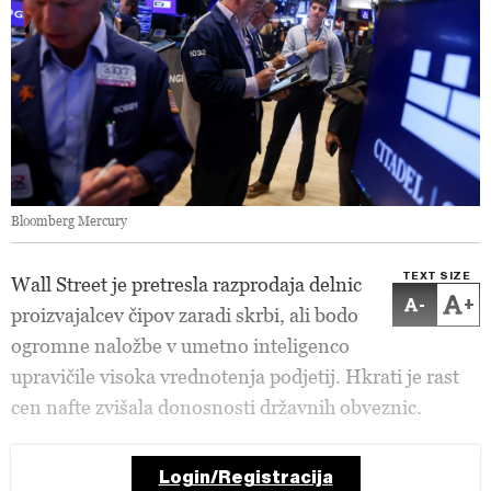
Bloomberg Mercury
TEXT SIZE
Wall Street je pretresla razprodaja delnic
-
+
proizvajalcev čipov zaradi skrbi, ali bodo
ogromne naložbe v umetno inteligenco
upravičile visoka vrednotenja podjetij. Hkrati je rast
cen nafte zvišala donosnosti državnih obveznic.
Login/Registracija