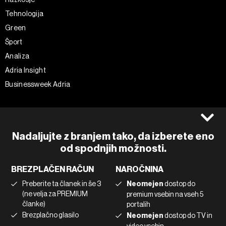
Tehnologija
Green
Šport
Analiza
Adria Insight
Businessweek Adria
Spremljajte nas
Splošni pogoji
Politika zasebnosti
Facebook
Nadaljujte z branjem tako, da izberete eno
Piškotki
Instagram
od spodnjih možnosti.
Impresum
Twitter
BREZPLAČEN RAČUN
NAROČNINA
Marketing
Linkedin
Preberite ta članek in še 3
Neomejen
dostop do
Uporaba umetne inteligence
Tiktok
(ne velja za PREMIUM
premium vsebin na vseh 5
članke)
portalih
Brezplačno glasilo
Neomejen
dostop do TV in
©2022 - 2026 Bloomberg L.P. All Rights Reserved. BLOOMBERG and