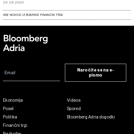
06.08.2026
VSE NOVICE IZ RUBRIKE FINANČNI TRGI
Naročite se na e-
pismo
Ekonomija
Videos
Posel
Spored
Politika
Bloomberg Adria dogodki
Finančni trgi
Razkošje