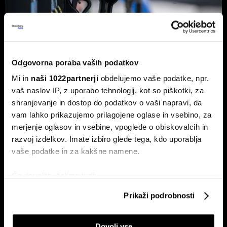
Odgovorna poraba vaših podatkov
Od kod prihaja dizel v Slovenijo in ali
Mi in
naši 1022partnerji
obdelujemo vaše podatke, npr.
bo cena še naprej rasla
vaš naslov IP, z uporabo tehnologij, kot so piškotki, za
Od začetka leta se je sod surove nafte brent podražil za
shranjevanje in dostop do podatkov o vaši napravi, da
več kot 30 odstotkov. A potrošniki na bencinskih črpalkah
vam lahko prikazujemo prilagojene oglase in vsebino, za
ne kupujejo surove nafte, temveč njihove derivate.
merjenje oglasov in vsebine, vpoglede o obiskovalcih in
razvoj izdelkov. Imate izbiro glede tega, kdo uporablja
vaše podatke in za kakšne namene.
Če dovolite, želimo tudi:
Zbirati informacije o vaši geografski lokaciji, ki so
Prikaži podrobnosti
lahko točni do nekaj metrov
Identificirati napravo z aktivnim preverjanjem
Dovoli vse
lastnosti (odčitavanje prstnih odtisov)
ETF-tekma Hrvatov in Slovencev
Nas čaka draga kurilna sezona?