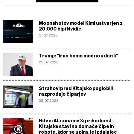
Moonshotov model Kimi ustvarjen z
20.000 čipi Nvidie
31.07.2026
Trump: "Iran bomo močno udarili"
29.07.2026
Strahovi pred Kitajsko poglobili
razprodajo čiparjev
28.07.2026
Rdeči AI-cunami: Xi prihodnost
Kitajske stavi na domače čipe in
robote, kdor se upira, je izdajalec