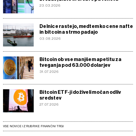
23.03.2026
Delnice rastejo, medtem ko cene nafte
in bitcoina strmo padajo
03.08.2026
Bitcoin ob vse manjšem apetitu za
tveganja pod 63.000 dolarjev
31.07.2026
Bitcoin ETF-ji doživeli močan odliv
sredstev
27.07.2026
VSE NOVICE IZ RUBRIKE FINANČNI TRGI