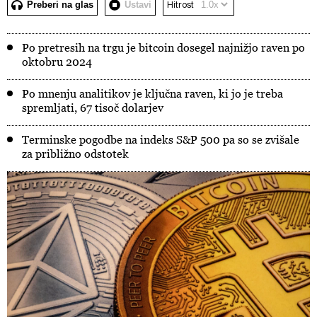
Preberi na glas
Ustavi
Hitrost
Po pretresih na trgu je bitcoin dosegel najnižjo raven po
oktobru 2024
Po mnenju analitikov je ključna raven, ki jo je treba
spremljati, 67 tisoč dolarjev
Terminske pogodbe na indeks S&P 500 pa so se zvišale
za približno odstotek