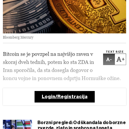
Bloomberg Mercury
TEXT SIZE
Bitcoin se je povzpel na najvišjo raven v
-
+
skoraj dveh tednih, potem ko sta ZDA in
Iran sporočila, da sta dosegla dogovor o
koncu vojne in ponovnem odprtju Hormuške ožine.
Login/Registracija
Borzni pregled: Od škandala do borzne
zvezde, zlato in srebro pa toneta