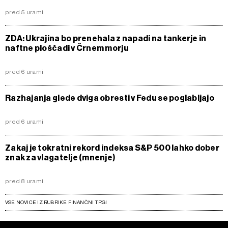
pred 5 urami
ZDA: Ukrajina bo prenehala z napadi na tankerje in
naftne ploščadi v Črnem morju
pred 6 urami
Razhajanja glede dviga obresti v Fedu se poglabljajo
pred 6 urami
Zakaj je tokratni rekord indeksa S&P 500 lahko dober
znak za vlagatelje (mnenje)
pred 8 urami
VSE NOVICE IZ RUBRIKE FINANČNI TRGI