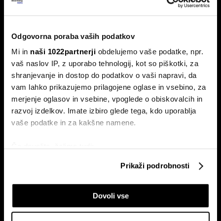
Od kod prihaja dizel v Slovenijo in ali
bo cena še naprej rasla
Odgovorna poraba vaših podatkov
Od začetka leta se je sod surove nafte brent podražil za
Mi in
naši 1022partnerji
obdelujemo vaše podatke, npr.
več kot 30 odstotkov. A potrošniki na bencinskih črpalkah
vaš naslov IP, z uporabo tehnologij, kot so piškotki, za
ne kupujejo surove nafte, temveč njihove derivate.
shranjevanje in dostop do podatkov o vaši napravi, da
vam lahko prikazujemo prilagojene oglase in vsebino, za
merjenje oglasov in vsebine, vpoglede o obiskovalcih in
razvoj izdelkov. Imate izbiro glede tega, kdo uporablja
vaše podatke in za kakšne namene.
Če dovolite, želimo tudi:
Zbirati informacije o vaši geografski lokaciji, ki so
Prikaži podrobnosti
ETF-tekma Hrvatov in Slovencev
Nas čaka draga kurilna sezona?
lahko točni do nekaj metrov
na Ljubljanski borzi: kdo zmaguje
EU z najnižjimi zalogami plina v
Identificirati napravo z aktivnim preverjanjem
s košarico slovenskih delnic
dveh desetletjih
Dovoli vse
lastnosti (odčitavanje prstnih odtisov)
Poglejte si še, kako se obdelujejo vaši osebni podatki in