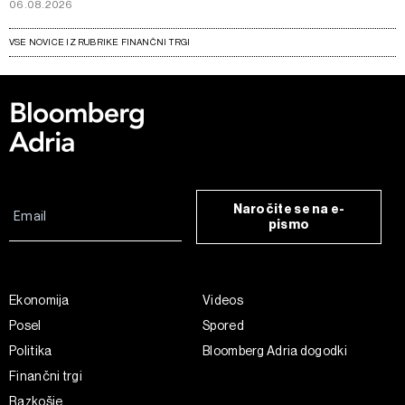
06.08.2026
VSE NOVICE IZ RUBRIKE FINANČNI TRGI
Naročite se na e-
pismo
Ekonomija
Videos
Posel
Spored
Politika
Bloomberg Adria dogodki
Finančni trgi
Razkošje