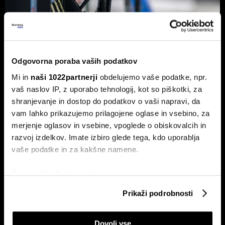
Odgovorna poraba vaših podatkov
Od kod prihaja dizel v Slovenijo in ali
Mi in
naši 1022partnerji
obdelujemo vaše podatke, npr.
bo cena še naprej rasla
vaš naslov IP, z uporabo tehnologij, kot so piškotki, za
Od začetka leta se je sod surove nafte brent podražil za
shranjevanje in dostop do podatkov o vaši napravi, da
več kot 30 odstotkov. A potrošniki na bencinskih črpalkah
ne kupujejo surove nafte, temveč njihove derivate.
vam lahko prikazujemo prilagojene oglase in vsebino, za
merjenje oglasov in vsebine, vpoglede o obiskovalcih in
razvoj izdelkov. Imate izbiro glede tega, kdo uporablja
vaše podatke in za kakšne namene.
Če dovolite, želimo tudi:
Zbirati informacije o vaši geografski lokaciji, ki so
Prikaži podrobnosti
lahko točni do nekaj metrov
Identificirati napravo z aktivnim preverjanjem
ETF-tekma Hrvatov in Slovencev
Nas čaka draga kurilna sezona?
Dovoli vse
lastnosti (odčitavanje prstnih odtisov)
na Ljubljanski borzi: kdo zmaguje
EU z najnižjimi zalogami plina v