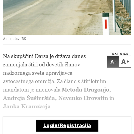
Autoputevi RS
TEXT SIZE
Na skupščini Darsa je država danes
-
+
zamenjala štiri od devetih članov
nadzornega sveta upravljavca
avtocestnega omrežja. Za člane s štiriletnim
mandatom je imenovala
Metoda Dragonjo,
Andreja Šušteršiča, Nevenko Hrovatin
in
Janka Kramžarja
.
Login/Registracija