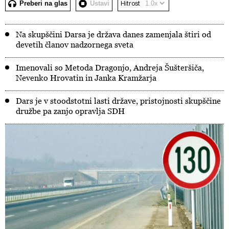
Preberi na glas
Ustavi
Hitrost
Na skupščini Darsa je država danes zamenjala štiri od
devetih članov nadzornega sveta
Imenovali so Metoda Dragonjo, Andreja Šušteršiča,
Nevenko Hrovatin in Janka Kramžarja
Dars je v stoodstotni lasti države, pristojnosti skupščine
družbe pa zanjo opravlja SDH