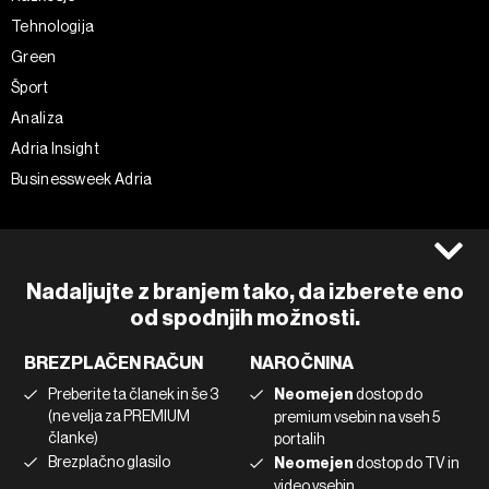
Tehnologija
Green
Šport
Analiza
Adria Insight
Businessweek Adria
Spremljajte nas
Splošni pogoji
Politika zasebnosti
Facebook
Nadaljujte z branjem tako, da izberete eno
Piškotki
Instagram
od spodnjih možnosti.
Impresum
Twitter
BREZPLAČEN RAČUN
NAROČNINA
Marketing
Linkedin
Preberite ta članek in še 3
Neomejen
dostop do
Uporaba umetne inteligence
Tiktok
(ne velja za PREMIUM
premium vsebin na vseh 5
članke)
portalih
Brezplačno glasilo
Neomejen
dostop do TV in
©2022 - 2026 Bloomberg L.P. All Rights Reserved. BLOOMBERG and
video vsebin