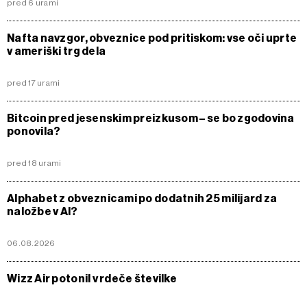
pred 6 urami
Nafta navzgor, obveznice pod pritiskom: vse oči uprte
v ameriški trg dela
pred 17 urami
Bitcoin pred jesenskim preizkusom – se bo zgodovina
ponovila?
pred 18 urami
Alphabet z obveznicami po dodatnih 25 milijard za
naložbe v AI?
06.08.2026
Wizz Air potonil v rdeče številke