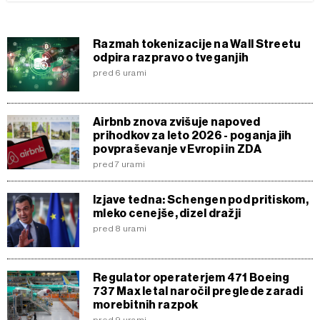
Razmah tokenizacije na Wall Streetu
odpira razpravo o tveganjih
pred 6 urami
Airbnb znova zvišuje napoved
prihodkov za leto 2026 - poganja jih
povpraševanje v Evropi in ZDA
pred 7 urami
Izjave tedna: Schengen pod pritiskom,
mleko cenejše, dizel dražji
pred 8 urami
Regulator operaterjem 471 Boeing
737 Max letal naročil preglede zaradi
morebitnih razpok
pred 9 urami