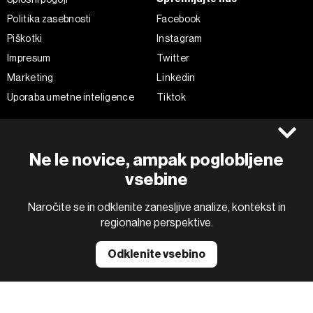
Politika zasebnosti
Facebook
Piškotki
Instagram
Impresum
Twitter
Marketing
Linkedin
Uporaba umetne inteligence
Tiktok
©2022 - 2026 Bloomberg L.P. All Rights Reserved. BLOOMBERG and
Ne le novice, ampak poglobljene
the BLOOMBERG logo are registered trademarks and service marks of
Bloomberg Finance L.P. or its subsidiaries, displayed with permission
vsebine
Bloomberg Adria is a Mtel Swiss SA Property
News CMS by Cubes
Naročite se in odklenite zanesljive analize, kontekst in
regionalne perspektive.
Odklenite vsebino