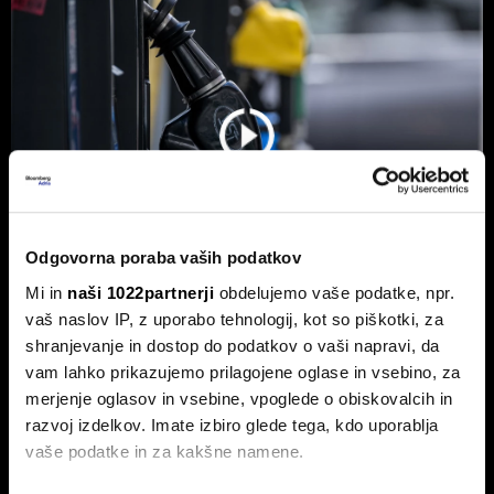
Odgovorna poraba vaših podatkov
Mi in
naši 1022partnerji
obdelujemo vaše podatke, npr.
vaš naslov IP, z uporabo tehnologij, kot so piškotki, za
Od kod prihaja dizel v Slovenijo in ali
shranjevanje in dostop do podatkov o vaši napravi, da
bo cena še naprej rasla
vam lahko prikazujemo prilagojene oglase in vsebino, za
Od začetka leta se je sod surove nafte brent podražil za
merjenje oglasov in vsebine, vpoglede o obiskovalcih in
več kot 30 odstotkov. A potrošniki na bencinskih črpalkah
razvoj izdelkov. Imate izbiro glede tega, kdo uporablja
ne kupujejo surove nafte, temveč njihove derivate.
vaše podatke in za kakšne namene.