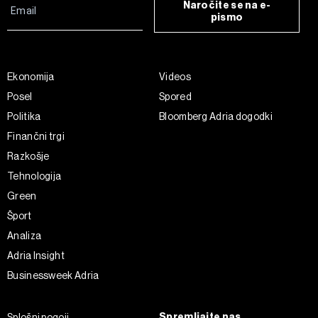
Naročite se na e-
pismo
Ekonomija
Videos
Posel
Spored
Politika
Bloomberg Adria dogodki
Finančni trgi
Razkošje
Tehnologija
Green
Šport
Analiza
Adria Insight
Businessweek Adria
Spremljajte nas
Splošni pogoji