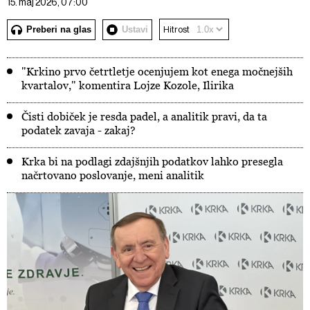
15. maj 2026, 07:00
Preberi na glas
Ustavi
Hitrost
"Krkino prvo četrtletje ocenjujem kot enega močnejših
kvartalov," komentira Lojze Kozole, Ilirika
Čisti dobiček je resda padel, a analitik pravi, da ta
podatek zavaja - zakaj?
Krka bi na podlagi zdajšnjih podatkov lahko presegla
načrtovano poslovanje, meni analitik