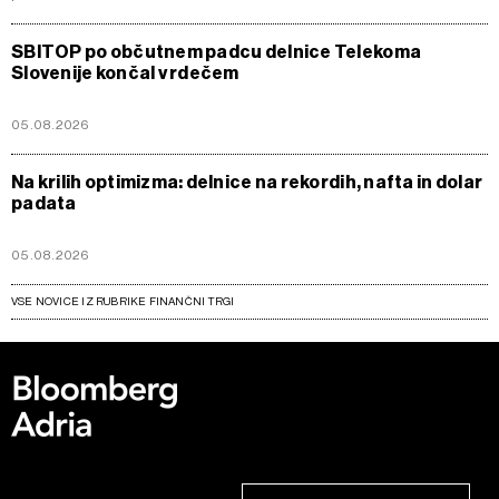
SBITOP po občutnem padcu delnice Telekoma
Slovenije končal v rdečem
05.08.2026
Na krilih optimizma: delnice na rekordih, nafta in dolar
padata
05.08.2026
VSE NOVICE IZ RUBRIKE FINANČNI TRGI