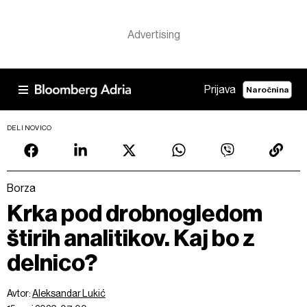
Prijava
Naročnina
DELI NOVICO
Borza
Krka pod drobnogledom
štirih analitikov. Kaj bo z
delnico?
Avtor:
Aleksandar Lukić