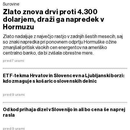
Surovine
Zlato znova drvi proti 4.300
dolarjem, draži ga napredek v
Hormuzu
Zlato nadaljuje z največjo rastjo v zadnjih šestih mesecih, saj
so znaki napredka pri ponovnem odprtju Hormuške ožine
zmanjšali pritisk visokih cen energentov na ameriško
centralno banko, da bi zvišala obrestne mere.
pred 7 urami
ETF-tekma Hrvatov in Slovencev na Ljubljanski borzi:
kdo zmaguje s košarico slovenskih delnic
pred 9 urami
Od kod prihaja dizel v Slovenijo in ali bo cena še naprej
rasla
pred 9 urami