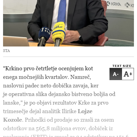
STA
TEXT SIZE
"Krkino prvo četrtletje ocenjujem kot
-
+
enega močnejših kvartalov. Namreč,
naslovni padec neto dobička zavaja, ker
je operativna slika dejansko bistveno boljša od
lanske," je po objavi rezultatov Krke za prvo
trimesečje dejal analitik Ilirike
Lojze
Kozole
. Prihodki od prodaje so zrasli za osem
odstotkov na 565,8 milijona evrov, dobiček iz
poslovanja (EBIT) je zrasel za 24 odstotkov na 151,6