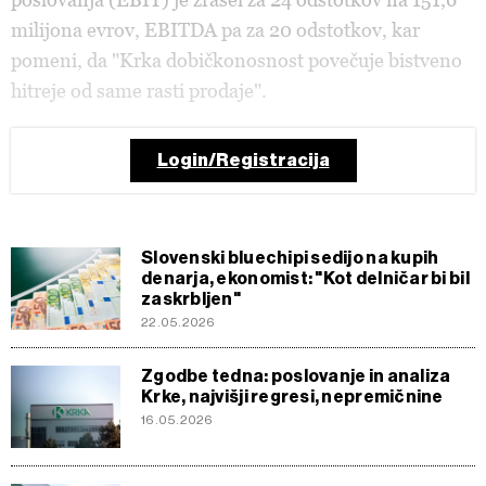
milijona evrov, EBITDA pa za 20 odstotkov, kar
pomeni, da "Krka dobičkonosnost povečuje bistveno
hitreje od same rasti prodaje".
Login/Registracija
Slovenski bluechipi sedijo na kupih
denarja, ekonomist: "Kot delničar bi bil
zaskrbljen"
22.05.2026
Zgodbe tedna: poslovanje in analiza
Krke, najvišji regresi, nepremičnine
16.05.2026