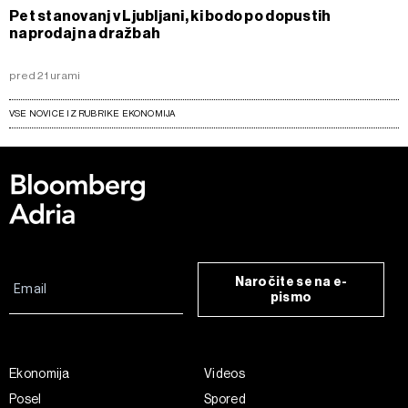
Pet stanovanj v Ljubljani, ki bodo po dopustih
naprodaj na dražbah
pred 21 urami
VSE NOVICE IZ RUBRIKE EKONOMIJA
Naročite se na e-
pismo
Ekonomija
Videos
Posel
Spored