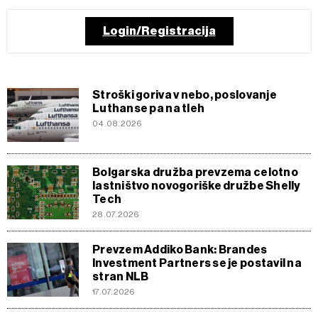
Login/Registracija
Stroški goriva v nebo, poslovanje
Luthanse pa na tleh
04.08.2026
Bolgarska družba prevzema celotno
lastništvo novogoriške družbe Shelly
Tech
28.07.2026
Prevzem Addiko Bank: Brandes
Investment Partners se je postavil na
stran NLB
17.07.2026