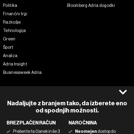
Politika
Bloomberg Adria dogodki
Finančni trgi
Razkošje
Tehnologija
Green
Šport
Analiza
Adria Insight
Businessweek Adria
Spremljajte nas
Splošni pogoji
Politika zasebnosti
Facebook
Nadaljujte z branjem tako, da izberete eno
Piškotki
Instagram
od spodnjih možnosti.
Impresum
Twitter
BREZPLAČEN RAČUN
NAROČNINA
Marketing
Linkedin
Preberite ta članek in še 3
Neomejen
dostop do
Uporaba umetne inteligence
Tiktok