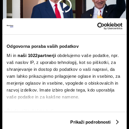
Odgovorna poraba vaših podatkov
Mi in
naši 1022partnerji
obdelujemo vaše podatke, npr.
Top 5 novic za začetek dneva:
vaš naslov IP, z uporabo tehnologij, kot so piškotki, za
Odpiranje Hormuške ožine, a ne za
shranjevanje in dostop do podatkov o vaši napravi, da
ZDA in Izrael?
vam lahko prikazujemo prilagojene oglase in vsebino, za
To so prve novice dneva.
merjenje oglasov in vsebine, vpoglede o obiskovalcih in
razvoj izdelkov. Imate izbiro glede tega, kdo uporablja
vaše podatke in za kakšne namene.
Če dovolite, želimo tudi:
Zbirati informacije o vaši geografski lokaciji, ki so
Prikaži podrobnosti
lahko točni do nekaj metrov