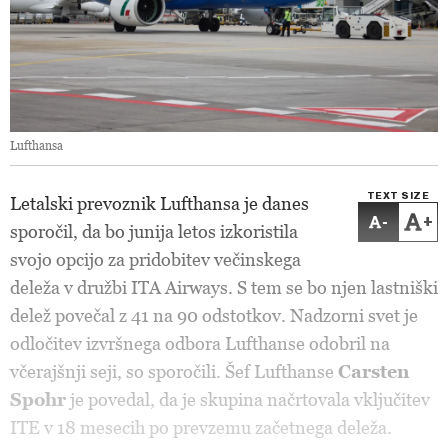
Lufthansa
TEXT SIZE
Letalski prevoznik Lufthansa je danes
-
+
sporočil, da bo junija letos izkoristila
svojo opcijo za pridobitev večinskega
deleža v družbi ITA Airways. S tem se bo njen lastniški
delež povečal z 41 na 90 odstotkov. Nadzorni svet je
odločitev izvršnega odbora Lufthanse odobril na
včerajšnji seji, so sporočili. Šef Lufthanse
Carsten
Spohr
je povedal, da je skupina načrtovala vključitev
ITE v 18 mesecih po prevzemu začetnega deleža.