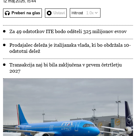
12. maj 2026, 15:44
Preberi na glas
Ustavi
Hitrost
Za 49 odstotkov ITE bodo odšteli 325 milijonov evrov
Prodajalec deleža je italijanska vlada, ki bo obdržala 10-
odstotni delež
Transakcija naj bi bila zaključena v prvem četrtletju
2027