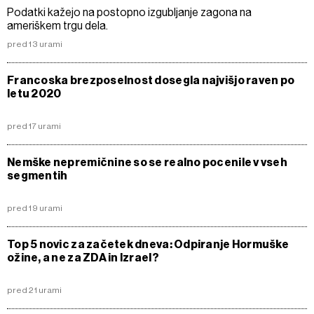
Podatki kažejo na postopno izgubljanje zagona na
ameriškem trgu dela.
pred 13 urami
Francoska brezposelnost dosegla najvišjo raven po
letu 2020
pred 17 urami
Nemške nepremičnine so se realno pocenile v vseh
segmentih
pred 19 urami
Top 5 novic za začetek dneva: Odpiranje Hormuške
ožine, a ne za ZDA in Izrael?
pred 21 urami