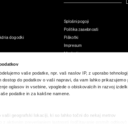
Splošni pogoji
Politika zasebnosti
Adria dogodki
Piškotki
Impresum
Marketing
Uporaba umetne inteligence
podatkov
delujemo vaše podatke, npr. vaš naslov IP, z uporabo tehnologij
in dostop do podatkov o vaši napravi, da vam lahko prikazujemo 
enje oglasov in vsebine, vpoglede o obiskovalcih in razvoj izdelk
 vaše podatke in za kakšne namene.
o vaši geografski lokaciji, ki so lahko točni do nekaj metrov
vo z aktivnim preverjanjem lastnosti (odčitavanje prstnih odtisov)
G and the BLOOMBERG logo are registered trademarks and service marks of 