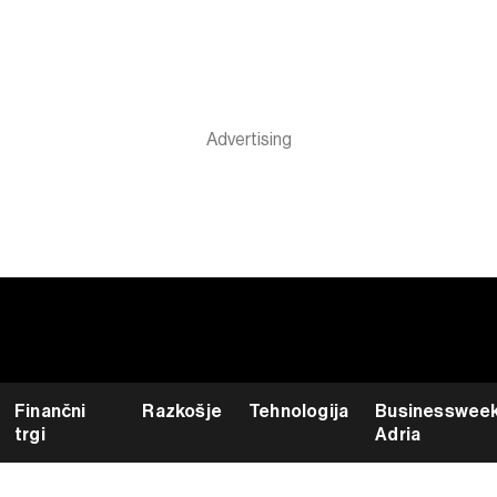
Finančni
Razkošje
Tehnologija
Businesswee
trgi
Adria