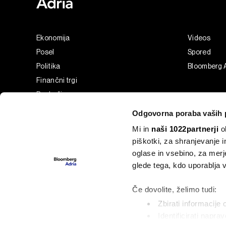
Ekonomija
Videos
Posel
Spored
Politika
Bloomberg 
Finančni trgi
Razkošje
Tehnologija
Odgovorna poraba vaših 
Green
Mi in
naši 1022partnerji
ob
Šport
piškotki, za shranjevanje 
Analiza
oglase in vsebino, za merj
Adria Insight
glede tega, kdo uporablja
Businessweek Adria
Če dovolite, želimo tudi:
Zbirati informacije 
Identificirati napra
©2022 - 2026 Bloomberg L.P. All Rights Reserved. BLOOMBER