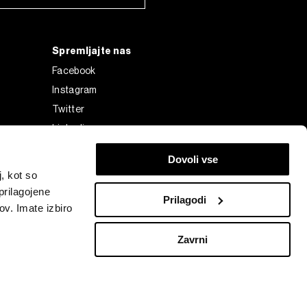
Spremljajte nas
Facebook
Instagram
Twitter
Linkedin
Tiktok
Dovoli vse
, kot so
prilagojene
Prilagodi
ov. Imate izbiro
Zavrni
Bloomberg Finance L.P. or its subsidiaries, displayed with