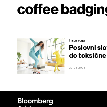
coffee badgin
Inspiracija
Poslovni slo
do toksične
20.05.2026