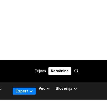
Prijava
Naročnina
k
Več
Slovenija
Expert