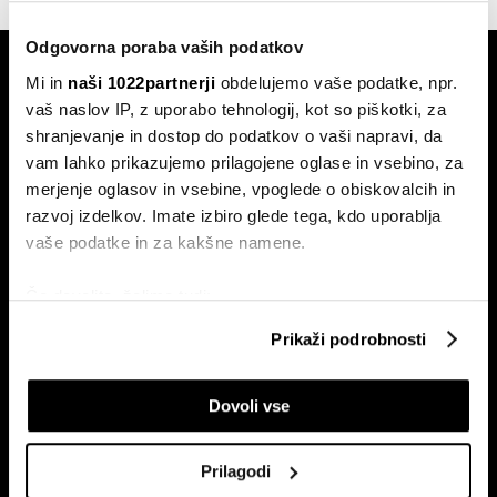
Odgovorna poraba vaših podatkov
Mi in
naši 1022partnerji
obdelujemo vaše podatke, npr.
vaš naslov IP, z uporabo tehnologij, kot so piškotki, za
shranjevanje in dostop do podatkov o vaši napravi, da
vam lahko prikazujemo prilagojene oglase in vsebino, za
merjenje oglasov in vsebine, vpoglede o obiskovalcih in
Naročite se na e-
pismo
razvoj izdelkov. Imate izbiro glede tega, kdo uporablja
vaše podatke in za kakšne namene.
Če dovolite, želimo tudi:
Ekonomija
Videos
Zbirati informacije o vaši geografski lokaciji, ki so
Posel
Spored
Prikaži podrobnosti
lahko točni do nekaj metrov
Politika
Bloomberg Adria dogodki
Identificirati napravo z aktivnim preverjanjem
Finančni trgi
Dovoli vse
lastnosti (odčitavanje prstnih odtisov)
Razkošje
Poglejte si še, kako se obdelujejo vaši osebni podatki in
Tehnologija
nastavite svoje preference v
razdelku o podrobnostih
.
Prilagodi
Lahko spremenite ali odstranite vaše dovoljenje kadarkoli
Green