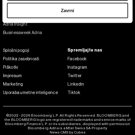
iz Izjave o piškotkih.
Šport
Zavrni
Analiza
Skupni upravljavci obdelave so HD-WIN ARENA SPORT
Adria Insight
d.o.o. in
Partnerji
. Več o podatkih, ki jih obdelujemo, in o
Businessweek Adria
vaših pravicah glede teh podatkov najdete v naši
Politiki
zasebnosti
, o piškotkih in drugih podobnih tehnologijah
pa v
Politiki piškotkov
.
Spremljajte nas
Splošni pogoji
Piškotke lahko kadar koli ponovno prilagodite tako, da
Politika zasebnosti
Facebook
kliknete možnost »Prikaži podrobnosti«. Privolitev lahko
Piškotki
Instagram
kadar koli prekličete brez kakršnih koli posledic.
Impresum
Twitter
Marketing
Linkedin
Uporaba umetne inteligence
Tiktok
©2022 - 2026 Bloomberg L.P. All Rights Reserved. BLOOMBERG and
the BLOOMBERG logo are registered trademarks and service marks of
Bloomberg Finance L.P. or its subsidiaries, displayed with permission
Bloomberg Adria is a Mtel Swiss SA Property
News CMS by Cubes