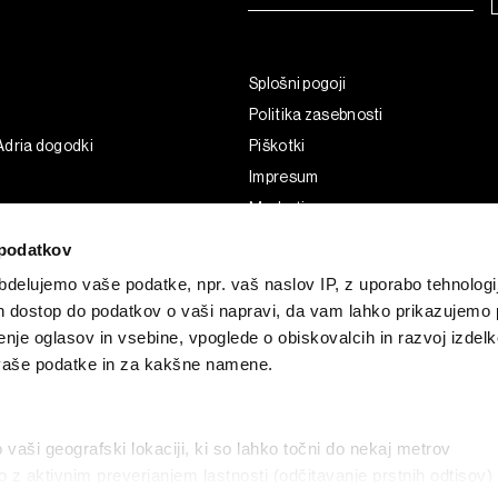
Splošni pogoji
Politika zasebnosti
Adria dogodki
Piškotki
Impresum
Marketing
Uporaba umetne inteligence
podatkov
delujemo vaše podatke, npr. vaš naslov IP, z uporabo tehnologij
in dostop do podatkov o vaši napravi, da vam lahko prikazujemo 
enje oglasov in vsebine, vpoglede o obiskovalcih in razvoj izdelk
 vaše podatke in za kakšne namene.
o vaši geografski lokaciji, ki so lahko točni do nekaj metrov
vo z aktivnim preverjanjem lastnosti (odčitavanje prstnih odtisov)
G and the BLOOMBERG logo are registered trademarks and service marks of 