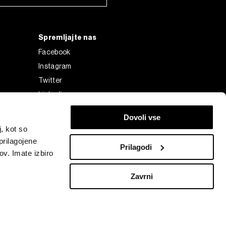
Spremljajte nas
Facebook
Instagram
Twitter
Linkedin
Tiktok
Dovoli vse
, kot so
prilagojene
Prilagodi
ov. Imate izbiro
Zavrni
Bloomberg Finance L.P. or its subsidiaries, displayed with