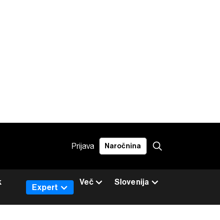
Prijava
Naročnina
k
Več
Slovenija
Expert