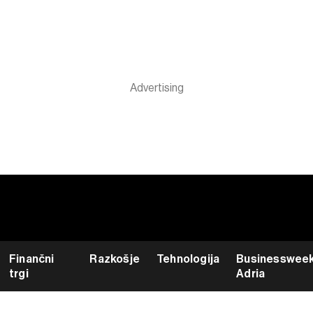
Finančni
Razkošje
Tehnologija
Businesswee
trgi
Adria