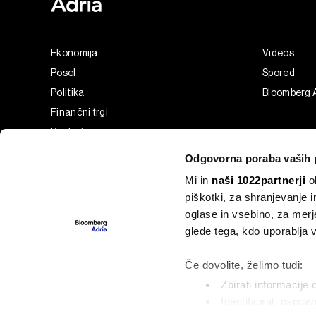
Ekonomija
Videos
Posel
Spored
Politika
Bloomberg 
Finančni trgi
Razkošje
Tehnologija
Odgovorna poraba vaših 
Green
Mi in
naši 1022partnerji
ob
Šport
piškotki, za shranjevanje 
Analiza
oglase in vsebino, za merj
Adria Insight
glede tega, kdo uporablja
Businessweek Adria
Če dovolite, želimo tudi:
Zbirati informacije 
Identificirati napra
©2022 - 2026 Bloomberg L.P. All Rights Reserved. BLOOMBER