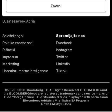
Šport
iz Izjave o piškotkih.
Zavrni
Analiza
Skupni upravljavci obdelave so HD-WIN ARENA SPORT
Adria Insight
d.o.o. in
Partnerji
. Več o podatkih, ki jih obdelujemo, in o
Businessweek Adria
vaših pravicah glede teh podatkov najdete v naši
Politiki
zasebnosti
, o piškotkih in drugih podobnih tehnologijah
Spremljajte nas
Splošni pogoji
pa v
Politiki piškotkov
.
Politika zasebnosti
Facebook
Piškotke lahko kadar koli ponovno prilagodite tako, da
kliknete možnost »Prikaži podrobnosti«. Privolitev lahko
Piškotki
Instagram
kadar koli prekličete brez kakršnih koli posledic.
Impresum
Twitter
Marketing
Linkedin
Uporaba umetne inteligence
Tiktok
©2022 - 2026 Bloomberg L.P. All Rights Reserved. BLOOMBERG and
the BLOOMBERG logo are registered trademarks and service marks of
Bloomberg Finance L.P. or its subsidiaries, displayed with permission
Bloomberg Adria is a Mtel Swiss SA Property
News CMS by Cubes