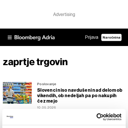
Prijava
Naročnina
zaprtje trgovin
Poslovanje
Slovenci niso navdušeni nad delom ob
vikendih, ob nedeljah pa po nakupih
čez mejo
10.05.2026