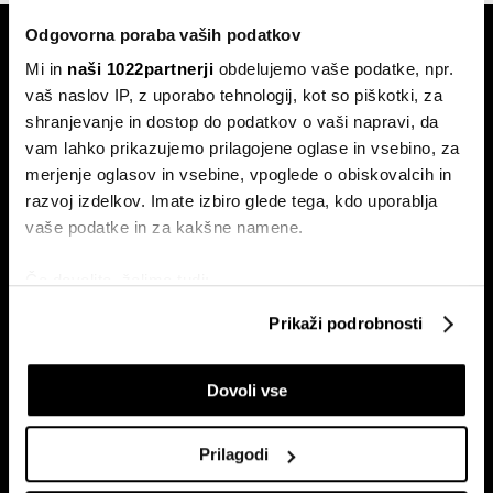
Odgovorna poraba vaših podatkov
Mi in
naši 1022partnerji
obdelujemo vaše podatke, npr.
vaš naslov IP, z uporabo tehnologij, kot so piškotki, za
shranjevanje in dostop do podatkov o vaši napravi, da
vam lahko prikazujemo prilagojene oglase in vsebino, za
Naročite se na e-
merjenje oglasov in vsebine, vpoglede o obiskovalcih in
pismo
razvoj izdelkov. Imate izbiro glede tega, kdo uporablja
vaše podatke in za kakšne namene.
Ekonomija
Videos
Če dovolite, želimo tudi:
Posel
Spored
Zbirati informacije o vaši geografski lokaciji, ki so
Prikaži podrobnosti
lahko točni do nekaj metrov
Politika
Bloomberg Adria dogodki
Identificirati napravo z aktivnim preverjanjem
Finančni trgi
Dovoli vse
lastnosti (odčitavanje prstnih odtisov)
Razkošje
Poglejte si še, kako se obdelujejo vaši osebni podatki in
Tehnologija
nastavite svoje preference v
razdelku o podrobnostih
.
Prilagodi
Green
Lahko spremenite ali odstranite vaše dovoljenje kadarkoli