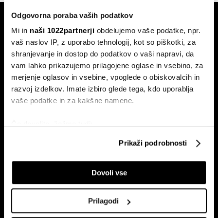
Odgovorna poraba vaših podatkov
Mi in
naši 1022partnerji
obdelujemo vaše podatke, npr.
vaš naslov IP, z uporabo tehnologij, kot so piškotki, za
shranjevanje in dostop do podatkov o vaši napravi, da
vam lahko prikazujemo prilagojene oglase in vsebino, za
Naročite se na e-
merjenje oglasov in vsebine, vpoglede o obiskovalcih in
pismo
razvoj izdelkov. Imate izbiro glede tega, kdo uporablja
vaše podatke in za kakšne namene.
Ekonomija
Videos
Če dovolite, želimo tudi:
Posel
Spored
Zbirati informacije o vaši geografski lokaciji, ki so
Prikaži podrobnosti
lahko točni do nekaj metrov
Politika
Bloomberg Adria dogodki
Identificirati napravo z aktivnim preverjanjem
Finančni trgi
Dovoli vse
lastnosti (odčitavanje prstnih odtisov)
Razkošje
Poglejte si še, kako se obdelujejo vaši osebni podatki in
Tehnologija
nastavite svoje preference v
razdelku o podrobnostih
.
Prilagodi
Green
Lahko spremenite ali odstranite vaše dovoljenje kadarkoli