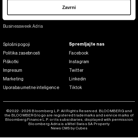
Šport
iz Izjave o piškotkih.
Zavrni
Analiza
Skupni upravljavci obdelave so HD-WIN ARENA SPORT
Adria Insight
d.o.o. in
Partnerji
. Več o podatkih, ki jih obdelujemo, in o
Businessweek Adria
vaših pravicah glede teh podatkov najdete v naši
Politiki
zasebnosti
, o piškotkih in drugih podobnih tehnologijah
Spremljajte nas
Splošni pogoji
pa v
Politiki piškotkov
.
Politika zasebnosti
Facebook
Piškotke lahko kadar koli ponovno prilagodite tako, da
kliknete možnost »Prikaži podrobnosti«. Privolitev lahko
Piškotki
Instagram
kadar koli prekličete brez kakršnih koli posledic.
Impresum
Twitter
Marketing
Linkedin
Uporaba umetne inteligence
Tiktok
©2022 - 2026 Bloomberg L.P. All Rights Reserved. BLOOMBERG and
the BLOOMBERG logo are registered trademarks and service marks of
Bloomberg Finance L.P. or its subsidiaries, displayed with permission
Bloomberg Adria is a Mtel Swiss SA Property
News CMS by Cubes