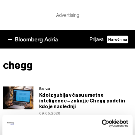
Prijava
Naročnina
chegg
Borza
Kdo izgublja v času umetne
inteligence – zakaj je Chegg padel in
kdo je naslednji
09.05.2026