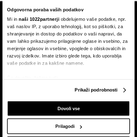
Odgovorna poraba vaših podatkov
Mi in
naši 1022partnerji
obdelujemo vaše podatke, npr.
vaš naslov IP, z uporabo tehnologij, kot so piškotki, za
shranjevanje in dostop do podatkov o vaši napravi, da
vam lahko prikazujemo prilagojene oglase in vsebino, za
Naročite se na e-
merjenje oglasov in vsebine, vpoglede o obiskovalcih in
pismo
razvoj izdelkov. Imate izbiro glede tega, kdo uporablja
vaše podatke in za kakšne namene.
Ekonomija
Videos
Če dovolite, želimo tudi:
Posel
Spored
Zbirati informacije o vaši geografski lokaciji, ki so
Prikaži podrobnosti
lahko točni do nekaj metrov
Politika
Bloomberg Adria dogodki
Identificirati napravo z aktivnim preverjanjem
Finančni trgi
Dovoli vse
lastnosti (odčitavanje prstnih odtisov)
Razkošje
Poglejte si še, kako se obdelujejo vaši osebni podatki in
Tehnologija
nastavite svoje preference v
razdelku o podrobnostih
.
Prilagodi
Green
Lahko spremenite ali odstranite vaše dovoljenje kadarkoli