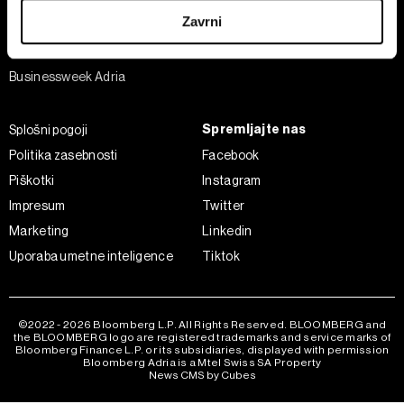
Šport
iz Izjave o piškotkih.
Zavrni
Analiza
Skupni upravljavci obdelave so HD-WIN ARENA SPORT
Adria Insight
d.o.o. in
Partnerji
. Več o podatkih, ki jih obdelujemo, in o
Businessweek Adria
vaših pravicah glede teh podatkov najdete v naši
Politiki
zasebnosti
, o piškotkih in drugih podobnih tehnologijah
Spremljajte nas
Splošni pogoji
pa v
Politiki piškotkov
.
Politika zasebnosti
Facebook
Piškotke lahko kadar koli ponovno prilagodite tako, da
kliknete možnost »Prikaži podrobnosti«. Privolitev lahko
Piškotki
Instagram
kadar koli prekličete brez kakršnih koli posledic.
Impresum
Twitter
Marketing
Linkedin
Uporaba umetne inteligence
Tiktok
©2022 - 2026 Bloomberg L.P. All Rights Reserved. BLOOMBERG and
the BLOOMBERG logo are registered trademarks and service marks of
Bloomberg Finance L.P. or its subsidiaries, displayed with permission
Bloomberg Adria is a Mtel Swiss SA Property
News CMS by Cubes