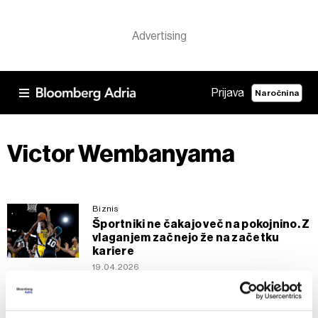
Prijava
Naročnina
Victor Wembanyama
Biznis
Športniki ne čakajo več na pokojnino. Z
vlaganjem začnejo že na začetku
kariere
19.04.2026