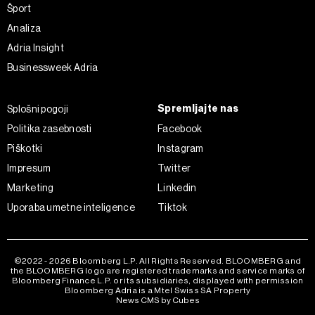
kadar koli prekličete brez kakršnih koli posledic.
Šport
Analiza
Adria Insight
Businessweek Adria
Spremljajte nas
Splošni pogoji
Politika zasebnosti
Facebook
Piškotki
Instagram
Impresum
Twitter
Marketing
Linkedin
Uporaba umetne inteligence
Tiktok
©2022 - 2026 Bloomberg L.P. All Rights Reserved. BLOOMBERG and
the BLOOMBERG logo are registered trademarks and service marks of
Bloomberg Finance L.P. or its subsidiaries, displayed with permission
Bloomberg Adria is a Mtel Swiss SA Property
News CMS by Cubes