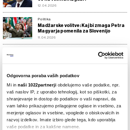
12.04.2026
Politika
Madžarske volitve: Kaj bi zmaga Petra
Magyarja pomenila za Slovenijo
11.04.2026
Politika
Orban pred največjim izzivom doslej:
bo opozicija v nedeljo sesula njegov
iliberalni projekt?
10.04.2026
Odgovorna poraba vaših podatkov
Mi in
naši 1022partnerji
obdelujemo vaše podatke, npr.
Politika
vaš naslov IP, z uporabo tehnologij, kot so piškotki, za
Reportaža iz predvolilne Madžarske:
shranjevanje in dostop do podatkov o vaši napravi, da
kako veter sprememb piha skozi
Budimpešto
vam lahko prikazujemo prilagojene oglase in vsebino, za
merjenje oglasov in vsebine, vpoglede o obiskovalcih in
09.04.2026
razvoj izdelkov. Imate izbiro glede tega, kdo uporablja
vaše podatke in za kakšne namene.