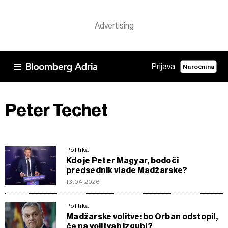
Prijava
Naročnina
Peter Techet
Politika
Kdo je Peter Magyar, bodoči
predsednik vlade Madžarske?
13.04.2026
Politika
Madžarske volitve: bo Orban odstopil,
če na volitvah izgubi?