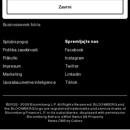
Šport
iz Izjave o piškotkih.
Zavrni
Analiza
Skupni upravljavci obdelave so HD-WIN ARENA SPORT
Adria Insight
d.o.o. in
Partnerji
. Več o podatkih, ki jih obdelujemo, in o
Businessweek Adria
vaših pravicah glede teh podatkov najdete v naši
Politiki
zasebnosti
, o piškotkih in drugih podobnih tehnologijah
Spremljajte nas
Splošni pogoji
pa v
Politiki piškotkov
.
Politika zasebnosti
Facebook
Piškotke lahko kadar koli ponovno prilagodite tako, da
kliknete možnost »Prikaži podrobnosti«. Privolitev lahko
Piškotki
Instagram
kadar koli prekličete brez kakršnih koli posledic.
Impresum
Twitter
Marketing
Linkedin
Uporaba umetne inteligence
Tiktok
©2022 - 2026 Bloomberg L.P. All Rights Reserved. BLOOMBERG and
the BLOOMBERG logo are registered trademarks and service marks of
Bloomberg Finance L.P. or its subsidiaries, displayed with permission
Bloomberg Adria is a Mtel Swiss SA Property
News CMS by Cubes