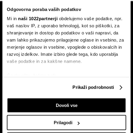
Odgovorna poraba vaših podatkov
Mi in
naši 1022partnerji
obdelujemo vaše podatke, npr.
vaš naslov IP, z uporabo tehnologij, kot so piškotki, za
shranjevanje in dostop do podatkov o vaši napravi, da
vam lahko prikazujemo prilagojene oglase in vsebino, za
Naročite se na e-
merjenje oglasov in vsebine, vpoglede o obiskovalcih in
pismo
razvoj izdelkov. Imate izbiro glede tega, kdo uporablja
vaše podatke in za kakšne namene.
Ekonomija
Videos
Če dovolite, želimo tudi:
Posel
Spored
Zbirati informacije o vaši geografski lokaciji, ki so
Prikaži podrobnosti
lahko točni do nekaj metrov
Politika
Bloomberg Adria dogodki
Identificirati napravo z aktivnim preverjanjem
Finančni trgi
Dovoli vse
lastnosti (odčitavanje prstnih odtisov)
Razkošje
Poglejte si še, kako se obdelujejo vaši osebni podatki in
Tehnologija
nastavite svoje preference v
razdelku o podrobnostih
.
Prilagodi
Green
Lahko spremenite ali odstranite vaše dovoljenje kadarkoli