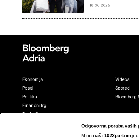
16.06.2025
Ekonomija
Videos
Posel
Spored
Politika
Bloomberg 
Finančni trgi
Razkošje
Tehnologija
Odgovorna poraba vaših 
Green
Mi in
naši 1022partnerji
ob