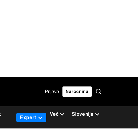
Prijava
Naročnina
k
Več
Slovenija
Expert