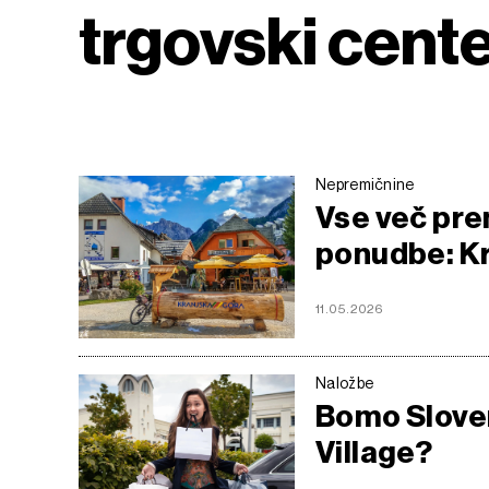
trgovski cent
Nepremičnine
Vse več pre
ponudbe: Kr
11.05.2026
Naložbe
Bomo Sloven
Village?