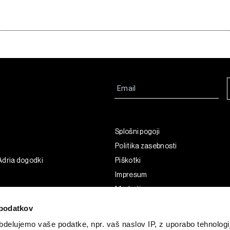
Splošni pogoji
Politika zasebnosti
Adria dogodki
Piškotki
Impresum
Marketing
Uporaba umetne inteligence
podatkov
delujemo vaše podatke, npr. vaš naslov IP, z uporabo tehnologij