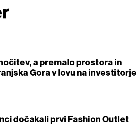
er
nočitev, a premalo prostora in
anjska Gora v lovu na investitorje
ci dočakali prvi Fashion Outlet