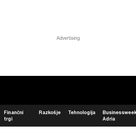
Finančni
Razkošje
Tehnologija
Businesswee
trgi
Adria