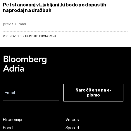
Pet stanovanj v Ljubljani, ki bodo po dopustih
naprodaj na dražbah
pred 13 urami
VSE NOVICE IZ RUBRIKE EKONOMIJA
Naročite se na e-
pismo
Ekonomija
Videos
Posel
Spored