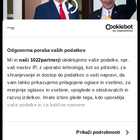
Odgovorna poraba vaših podatkov
Mi in
naši 1022partnerji
obdelujemo vaše podatke, npr.
Top 5 novic za začetek dneva:
vaš naslov IP, z uporabo tehnologij, kot so piškotki, za
Odpiranje Hormuške ožine, a ne za
shranjevanje in dostop do podatkov o vaši napravi, da
ZDA in Izrael?
vam lahko prikazujemo prilagojene oglase in vsebino, za
To so prve novice dneva.
merjenje oglasov in vsebine, vpoglede o obiskovalcih in
razvoj izdelkov. Imate izbiro glede tega, kdo uporablja
vaše podatke in za kakšne namene.
Če dovolite, želimo tudi:
Zbirati informacije o vaši geografski lokaciji, ki so
Prikaži podrobnosti
lahko točni do nekaj metrov