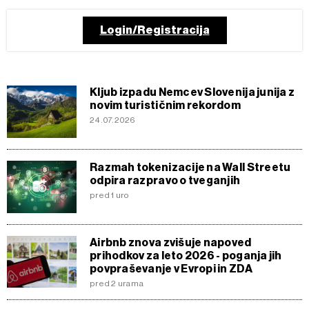
Login/Registracija
Kljub izpadu Nemcev Slovenija junija z
novim turističnim rekordom
24.07.2026
Razmah tokenizacije na Wall Streetu
odpira razpravo o tveganjih
pred 1 uro
Airbnb znova zvišuje napoved
prihodkov za leto 2026 - poganja jih
povpraševanje v Evropi in ZDA
pred 2 urama