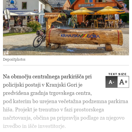
Depositphotos
TEXT SIZE
Na območju centralnega parkirišča pri
-
+
policijski postaji v Kranjski Gori je
predvidena gradnja trgovskega centra,
pod katerim bo urejena večetažna podzemna parkirna
hiša. Projekt je trenutno v fazi prostorskega
načrtovanja, občina pa pripravlja podlage za njegovo
izvedbo in išče investitorje.