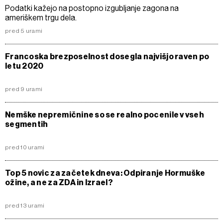
Podatki kažejo na postopno izgubljanje zagona na
ameriškem trgu dela.
pred 5 urami
Francoska brezposelnost dosegla najvišjo raven po
letu 2020
pred 9 urami
Nemške nepremičnine so se realno pocenile v vseh
segmentih
pred 10 urami
Top 5 novic za začetek dneva: Odpiranje Hormuške
ožine, a ne za ZDA in Izrael?
pred 13 urami