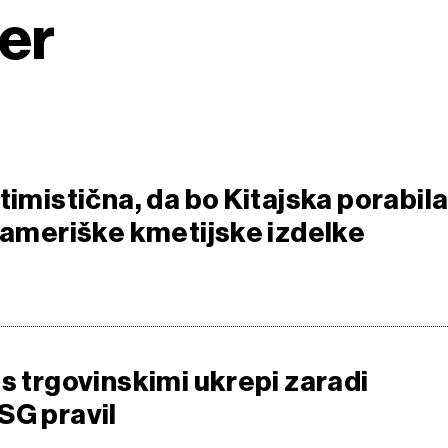
er
timistična, da bo Kitajska porabil
a ameriške kmetijske izdelke
s trgovinskimi ukrepi zaradi
SG pravil