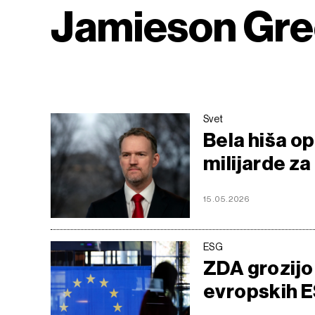
Jamieson Gre
Svet
Bela hiša op
milijarde z
15.05.2026
ESG
ZDA grozijo 
evropskih E