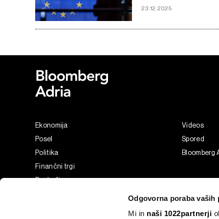
23.12.2025
Ekonomija
Videos
Posel
Spored
Politika
Bloomberg 
Finančni trgi
Razkošje
Tehnologija
Odgovorna poraba vaših 
Green
Mi in
naši 1022partnerji
ob