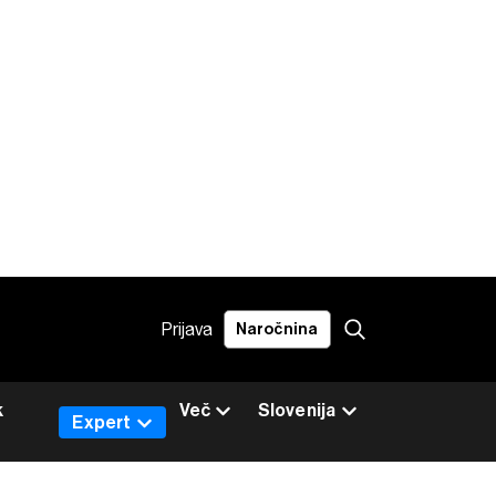
Prijava
Naročnina
k
Več
Slovenija
Expert