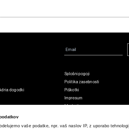
Splošni pogoji
Politika zasebnosti
Adria dogodki
Piškotki
Impresum
Marketing
Uporaba umetne inteligence
podatkov
delujemo vaše podatke, npr. vaš naslov IP, z uporabo tehnologij