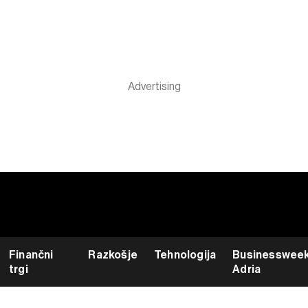
Finančni
Razkošje
Tehnologija
Businesswee
trgi
Adria