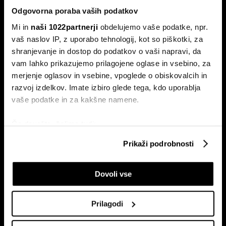
Odgovorna poraba vaših podatkov
Mi in
naši 1022partnerji
obdelujemo vaše podatke, npr.
vaš naslov IP, z uporabo tehnologij, kot so piškotki, za
shranjevanje in dostop do podatkov o vaši napravi, da
vam lahko prikazujemo prilagojene oglase in vsebino, za
Naročite se na e-
merjenje oglasov in vsebine, vpoglede o obiskovalcih in
pismo
razvoj izdelkov. Imate izbiro glede tega, kdo uporablja
vaše podatke in za kakšne namene.
Ekonomija
Videos
Če dovolite, želimo tudi:
Posel
Spored
Zbirati informacije o vaši geografski lokaciji, ki so
Prikaži podrobnosti
Politika
Bloomberg Adria dogodki
lahko točni do nekaj metrov
Finančni trgi
Identificirati napravo z aktivnim preverjanjem
Dovoli vse
lastnosti (odčitavanje prstnih odtisov)
Razkošje
Poglejte si še, kako se obdelujejo vaši osebni podatki in
Tehnologija
nastavite svoje preference v
razdelku o podrobnostih
.
Green
Prilagodi
Lahko spremenite ali odstranite vaše dovoljenje kadarkoli
Šport
iz Izjave o piškotkih.