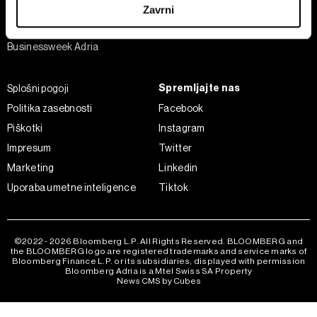
Analiza
Zavrni
Adria Insight
Skupni upravljavci obdelave so HD-WIN ARENA SPORT
Businessweek Adria
d.o.o. in
Partnerji
. Več o podatkih, ki jih obdelujemo, in o
vaših pravicah glede teh podatkov najdete v naši
Politiki
zasebnosti
, o piškotkih in drugih podobnih tehnologijah
Spremljajte nas
Splošni pogoji
pa v
Politiki piškotkov
.
Politika zasebnosti
Facebook
Piškotke lahko kadar koli ponovno prilagodite tako, da
Piškotki
Instagram
kliknete možnost »Prikaži podrobnosti«. Privolitev lahko
Impresum
Twitter
kadar koli prekličete brez kakršnih koli posledic.
Marketing
Linkedin
Uporaba umetne inteligence
Tiktok
©2022 - 2026 Bloomberg L.P. All Rights Reserved. BLOOMBERG and
the BLOOMBERG logo are registered trademarks and service marks of
Bloomberg Finance L.P. or its subsidiaries, displayed with permission
Bloomberg Adria is a Mtel Swiss SA Property
News CMS by Cubes