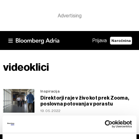
Prijava
Naročnina
videoklici
Inspiracija
Direktorji raje v živo kot prek Zooma,
poslovna potovanja v porastu
19.05.2022