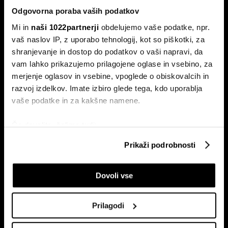
Odgovorna poraba vaših podatkov
Mi in
naši 1022partnerji
obdelujemo vaše podatke, npr.
vaš naslov IP, z uporabo tehnologij, kot so piškotki, za
shranjevanje in dostop do podatkov o vaši napravi, da
vam lahko prikazujemo prilagojene oglase in vsebino, za
Naročite se na e-
merjenje oglasov in vsebine, vpoglede o obiskovalcih in
pismo
razvoj izdelkov. Imate izbiro glede tega, kdo uporablja
vaše podatke in za kakšne namene.
Ekonomija
Videos
Če dovolite, želimo tudi:
Posel
Spored
Zbirati informacije o vaši geografski lokaciji, ki so
Prikaži podrobnosti
Politika
Bloomberg Adria dogodki
lahko točni do nekaj metrov
Finančni trgi
Identificirati napravo z aktivnim preverjanjem
Dovoli vse
lastnosti (odčitavanje prstnih odtisov)
Razkošje
Poglejte si še, kako se obdelujejo vaši osebni podatki in
Tehnologija
nastavite svoje preference v
razdelku o podrobnostih
.
Green
Prilagodi
Lahko spremenite ali odstranite vaše dovoljenje kadarkoli
Šport
iz Izjave o piškotkih.