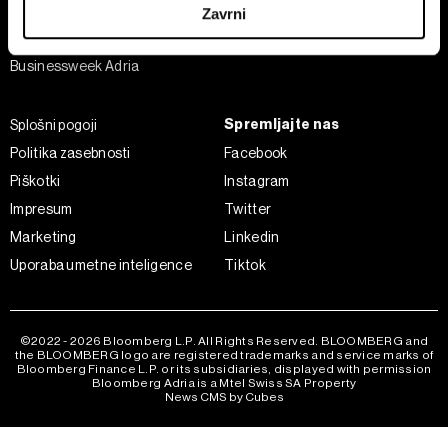
Analiza
Zavrni
Adria Insight
Skupni upravljavci obdelave so HD-WIN ARENA SPORT
Businessweek Adria
d.o.o. in
Partnerji
. Več o podatkih, ki jih obdelujemo, in o
vaših pravicah glede teh podatkov najdete v naši
Politiki
zasebnosti
, o piškotkih in drugih podobnih tehnologijah
Spremljajte nas
Splošni pogoji
pa v
Politiki piškotkov
.
Politika zasebnosti
Facebook
Piškotke lahko kadar koli ponovno prilagodite tako, da
Piškotki
Instagram
kliknete možnost »Prikaži podrobnosti«. Privolitev lahko
Impresum
Twitter
kadar koli prekličete brez kakršnih koli posledic.
Marketing
Linkedin
Uporaba umetne inteligence
Tiktok
©2022 - 2026 Bloomberg L.P. All Rights Reserved. BLOOMBERG and
the BLOOMBERG logo are registered trademarks and service marks of
Bloomberg Finance L.P. or its subsidiaries, displayed with permission
Bloomberg Adria is a Mtel Swiss SA Property
News CMS by Cubes