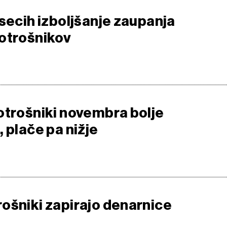
esecih izboljšanje zaupanja
otrošnikov
otrošniki novembra bolje
 plače pa nižje
ošniki zapirajo denarnice