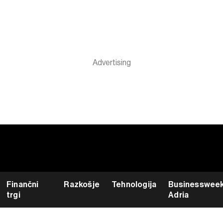
Finančni
Razkošje
Tehnologija
Businesswee
trgi
Adria