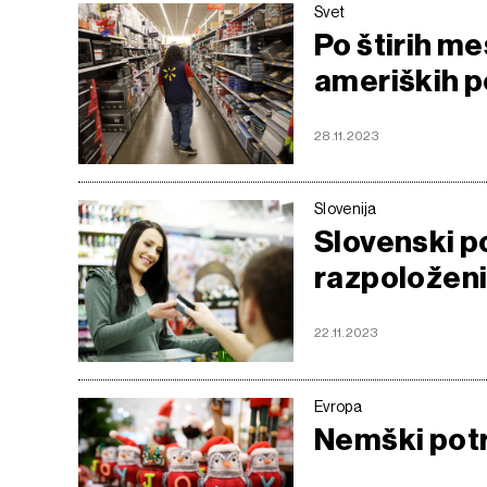
Svet
Po štirih m
ameriških p
28.11.2023
Slovenija
Slovenski p
razpoloženi,
22.11.2023
Evropa
Nemški potr