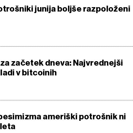
trošniki junija boljše razpoloženi
 za začetek dneva: Najvrednejši
adi v bitcoinih
pesimizma ameriški potrošnik ni
 leta