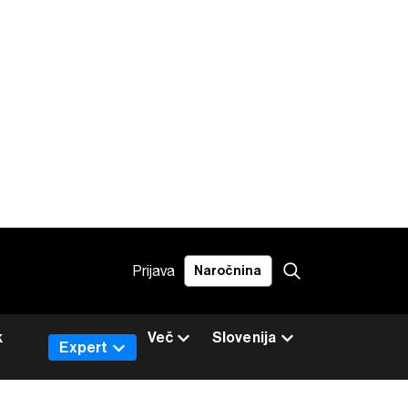
Prijava
Naročnina
k
Več
Slovenija
Expert