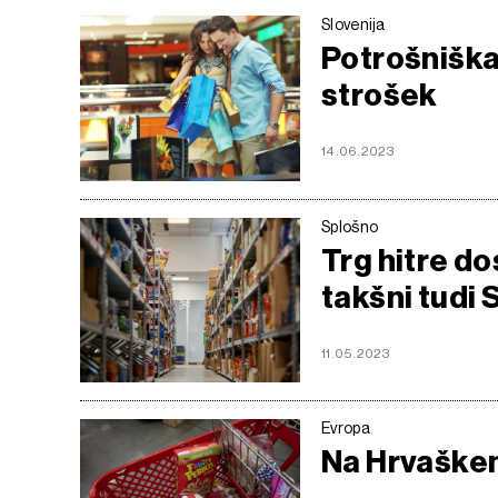
Slovenija
Potrošniška 
strošek
14.06.2023
Splošno
Trg hitre do
takšni tudi 
11.05.2023
Evropa
Na Hrvaškem i