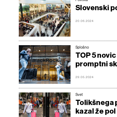
Slovenski po
20.06.2024
Splošno
TOP 5 novic
promptni skl
29.05.2024
Svet
Tolikšnega 
kazal že pol