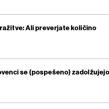
ražitve: Ali preverjate količino
ovenci se (pospešeno) zadolžujej