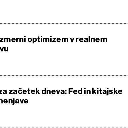
zmerni optimizem v realnem
vu
za začetek dneva: Fed in kitajske
menjave