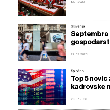
13.11.2023
Slovenija
Septembra 
gospodarst
22.09.2023
Splošno
Top 5 novic 
kadrovske 
26.07.2023