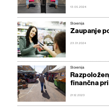
13.05.2024
Slovenija
Zaupanje po
23.01.2024
Slovenija
Razpoloženj
finančna pr
21.12.2023