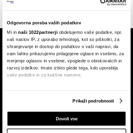
28.09.2022
Odgovorna poraba vaših podatkov
Mi in
naši 1022partnerji
obdelujemo vaše podatke, npr.
vaš naslov IP, z uporabo tehnologij, kot so piškotki, za
shranjevanje in dostop do podatkov o vaši napravi, da
vam lahko prikazujemo prilagojene oglase in vsebino, za
merjenje oglasov in vsebine, vpoglede o obiskovalcih in
razvoj izdelkov. Imate izbiro glede tega, kdo uporablja
Naročite se na e-
vaše podatke in za kakšne namene.
pismo
Če dovolite, želimo tudi:
Zbirati informacije o vaši geografski lokaciji, ki so
Prikaži podrobnosti
Ekonomija
Videos
lahko točni do nekaj metrov
Posel
Spored
Identificirati napravo z aktivnim preverjanjem
Dovoli vse
lastnosti (odčitavanje prstnih odtisov)
Politika
Bloomberg Adria dogodki
Poglejte si še, kako se obdelujejo vaši osebni podatki in
Finančni trgi