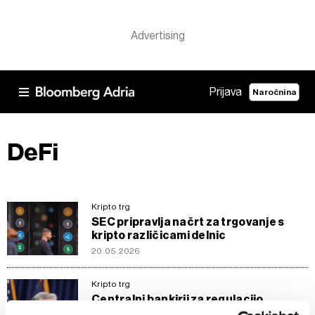
Prijava
Naročnina
DeFi
Kripto trg
SEC pripravlja načrt za trgovanje s
kripto različicami delnic
20.05.2026
Kripto trg
Centralni bankirji za regulacijo
kriptovalut