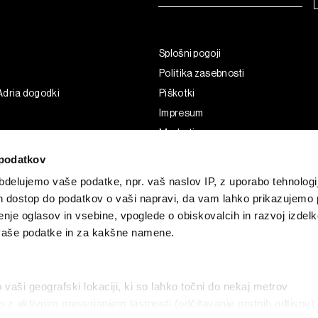
Splošni pogoji
Politika zasebnosti
Adria dogodki
Piškotki
Impresum
Marketing
Uporaba umetne inteligence
podatkov
delujemo vaše podatke, npr. vaš naslov IP, z uporabo tehnologij
in dostop do podatkov o vaši napravi, da vam lahko prikazujemo 
enje oglasov in vsebine, vpoglede o obiskovalcih in razvoj izdelk
 vaše podatke in za kakšne namene.
o vaši geografski lokaciji, ki so lahko točni do nekaj metrov
vo z aktivnim preverjanjem lastnosti (odčitavanje prstnih odtisov)
G and the BLOOMBERG logo are registered trademarks and service marks of 