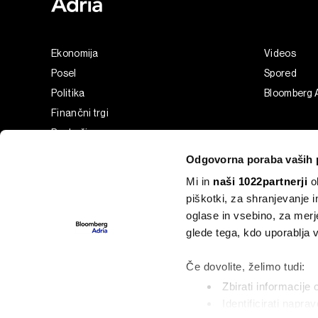
Ekonomija
Videos
Posel
Spored
Politika
Bloomberg 
Finančni trgi
Razkošje
Tehnologija
Odgovorna poraba vaših 
Green
Mi in
naši 1022partnerji
ob
Šport
piškotki, za shranjevanje 
Analiza
oglase in vsebino, za merj
Adria Insight
glede tega, kdo uporablja
Businessweek Adria
Če dovolite, želimo tudi:
Zbirati informacije 
Identificirati napra
©2022 - 2026 Bloomberg L.P. All Rights Reserved. BLOOMBER