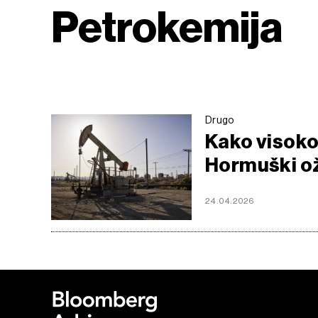
Petrokemija
Drugo
Kako visoko 
Hormuški ož
24.04.2026