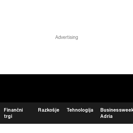
Finančni
Razkošje
Tehnologija
Businesswee
trgi
Adria