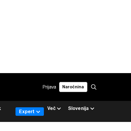
Prijava
Naročnina
k
Več
Slovenija
Expert