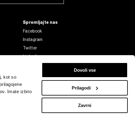
Spremljajte nas
Facebook
Instagram
Twitter
Linkedin
Tiktok
Dovoli vse
, kot so
prilagojene
Prilagodi
ov. Imate izbiro
Zavrni
Bloomberg Finance L.P. or its subsidiaries, displayed with