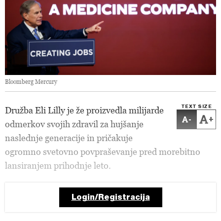
Bloomberg Mercury
TEXT SIZE
Družba Eli Lilly je že proizvedla milijarde
-
+
odmerkov svojih zdravil za hujšanje
naslednje generacije in pričakuje
ogromno svetovno povpraševanje pred morebitno
lansiranjem prihodnje leto.
Login/Registracija