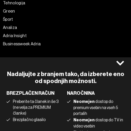
Tehnologija
Green
Šport
Analiza
Adria Insight
Businessweek Adria
Spremljajte nas
Splošni pogoji
Politika zasebnosti
Facebook
Nadaljujte z branjem tako, da izberete eno
Piškotki
Instagram
od spodnjih možnosti.
Impresum
Twitter
BREZPLAČEN RAČUN
NAROČNINA
Marketing
Linkedin
Preberite ta članek in še 3
Neomejen
dostop do
Uporaba umetne inteligence
Tiktok
(ne velja za PREMIUM
premium vsebin na vseh 5
članke)
portalih
Brezplačno glasilo
Neomejen
dostop do TV in
©2022 - 2026 Bloomberg L.P. All Rights Reserved. BLOOMBERG and
video vsebin
the BLOOMBERG logo are registered trademarks and service marks of