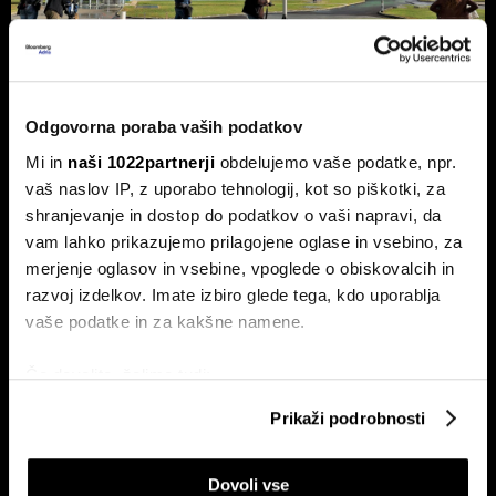
NEK predvidoma jutri v zmanjšanje
Odgovorna poraba vaših podatkov
delovanja, lahko sledi ustavitev - kaj
Mi in
naši 1022partnerji
obdelujemo vaše podatke, npr.
pravi Gorazd Pfeifer, NEK
vaš naslov IP, z uporabo tehnologij, kot so piškotki, za
Slovenska nuklearka predvidoma jutri ponoči v zmanjšanje
shranjevanje in dostop do podatkov o vaši napravi, da
delovanja, v naslednjih treh ali štirih dneh pa bodo po vsej
vam lahko prikazujemo prilagojene oglase in vsebino, za
verjetnosti reaktor morali ustaviti.
merjenje oglasov in vsebine, vpoglede o obiskovalcih in
razvoj izdelkov. Imate izbiro glede tega, kdo uporablja
vaše podatke in za kakšne namene.
Če dovolite, želimo tudi:
Zbirati informacije o vaši geografski lokaciji, ki so
Prikaži podrobnosti
lahko točni do nekaj metrov
Identificirati napravo z aktivnim preverjanjem
BMW in Stellantis z varčevanjem
"Čas za spremembe v podjetjih
Dovoli vse
lastnosti (odčitavanje prstnih odtisov)