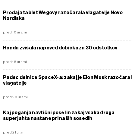
Prodaja tablet Wegovy razočarala vlagatelje Novo
Nordiska
pred 10 urami
Honda zvišala napoved dobička za 30 odstotkov
pred 18 urami
Padec delnice SpaceX-a: zakaj je Elon Musk razočaral
vlagatelje
pred 20 urami
Kaj poganja navtični posel in zakaj vsaka druga
superjahta nastane pri naših sosedih
pred 21 urami