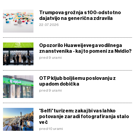
Trumpova grožnja s 100-odstotno
dajatvijo na generična zdravila
22.07.2026
Opozorilo Huaweijevega vodilnega
znanstvenika - kaj to pomeni za Nvidio?
pred 9 urami
OTP kljub boljšemu poslovanju z
upadom dobička
pred 9 urami
'Selfi' turizem: zakaj bi vas lahko
potovanje zaradi fotografiranja stalo
več
pred 10 urami