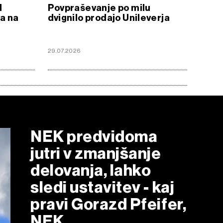
d
Povpraševanje po milu
va na
dvignilo prodajo Unileverja
29.07.2026
NEK predvidoma
jutri v zmanjšanje
delovanja, lahko
sledi ustavitev - kaj
pravi Gorazd Pfeifer,
NEK