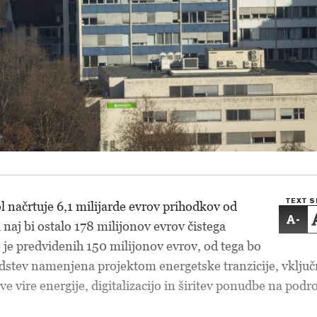
TEXT S
l načrtuje 6,1 milijarde evrov prihodkov od
-
 naj bi ostalo 178 milijonov evrov čistega
 je predvidenih 150 milijonov evrov, od tega bo
edstev namenjena projektom energetske tranzicije, vklju
ive vire energije, digitalizacijo in širitev ponudbe na podr