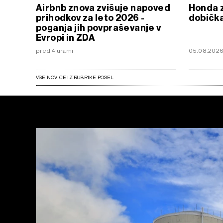
Airbnb znova zvišuje napoved
Honda 
prihodkov za leto 2026 -
dobička
poganja jih povpraševanje v
Evropi in ZDA
pred 4 urami
05.08.202
VSE NOVICE IZ RUBRIKE POSEL