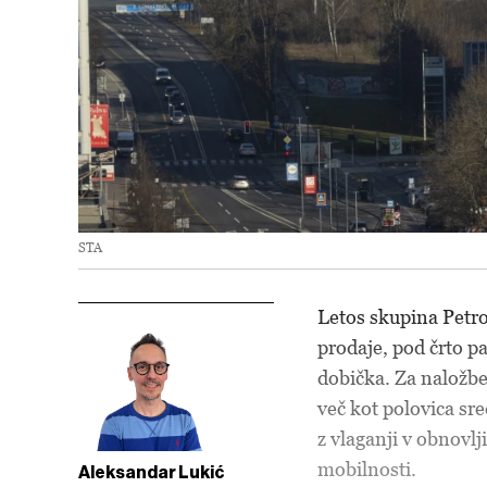
STA
Letos skupina Petro
prodaje, pod črto pa
dobička. Za naložbe
več kot polovica sr
z vlaganji v obnovlj
mobilnosti.
Aleksandar Lukić