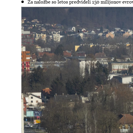
Za naložbe so letos predvideli 150 milijonov evro