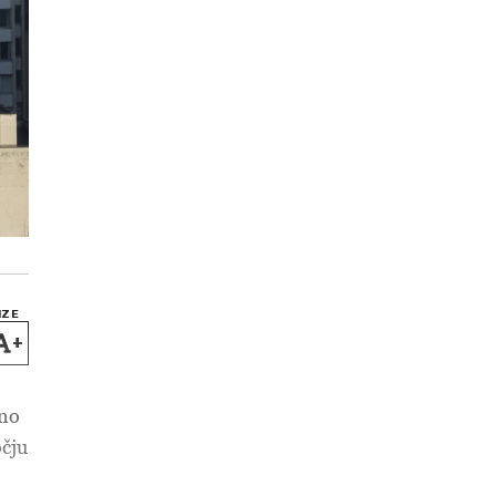
IZE
+
čno
očju