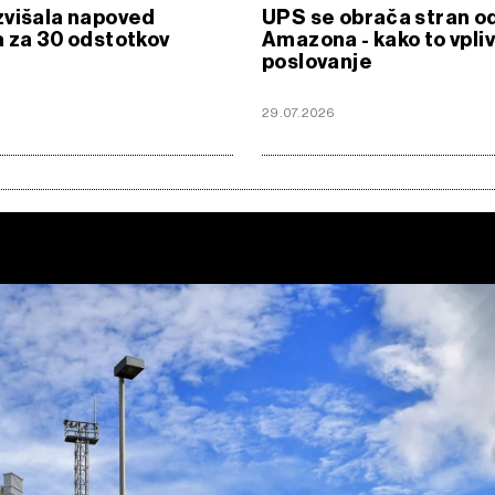
zvišala napoved
UPS se obrača stran o
 za 30 odstotkov
Amazona - kako to vpli
poslovanje
6
29.07.2026