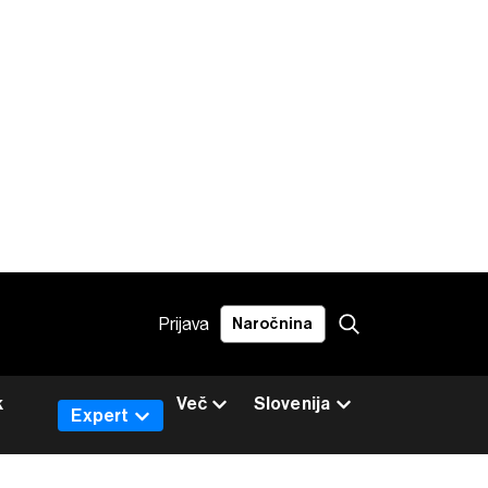
Prijava
Naročnina
k
Več
Slovenija
Expert