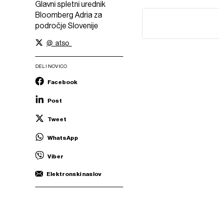
Glavni spletni urednik
Bloomberg Adria za
področje Slovenije
@_atso_
DELI NOVICO
Facebook
Post
Tweet
WhatsApp
Viber
Elektronski naslov