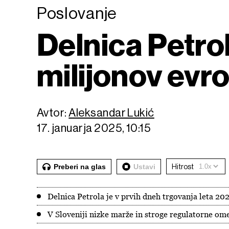
Poslovanje
Delnica Petrol
milijonov evr
Avtor:
Aleksandar Lukić
17. januarja 2025, 10:15
Preberi na glas
Ustavi
Hitrost
Delnica Petrola je v prvih dneh trgovanja leta 20
V Sloveniji nizke marže in stroge regulatorne ome