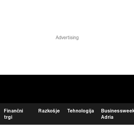
Finančni
Razkošje
Tehnologija
Businesswee
trgi
Adria