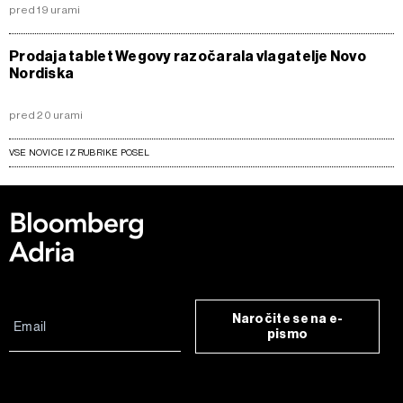
pred 19 urami
Prodaja tablet Wegovy razočarala vlagatelje Novo
Nordiska
pred 20 urami
VSE NOVICE IZ RUBRIKE POSEL
Naročite se na e-
pismo