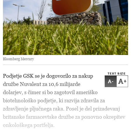
Bloomberg Mercury
TEXT SIZE
Podjetje GSK se je dogovorilo za nakup
-
+
družbe Nuvalent za 10,6 milijarde
dolarjev, s čimer si bo zagotovil ameriško
biotehnološko podjetje, ki razvija zdravila za
zdravljenje pljučnega raka. Posel je del prizadevanj
britanske farmacevtske družbe za ponovno okrepitev
onkološkega portfelja.