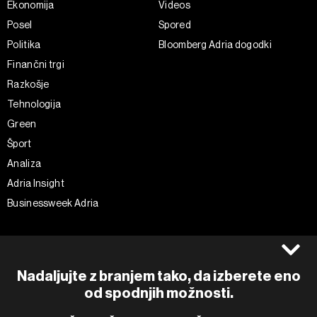
Ekonomija
Videos
Posel
Spored
Politika
Bloomberg Adria dogodki
Finančni trgi
Razkošje
Tehnologija
Green
Šport
Analiza
Adria Insight
Businessweek Adria
Spremljajte nas
Splošni pogoji
Politika zasebnosti
Facebook
Nadaljujte z branjem tako, da izberete eno
Piškotki
Instagram
od spodnjih možnosti.
Impresum
Twitter