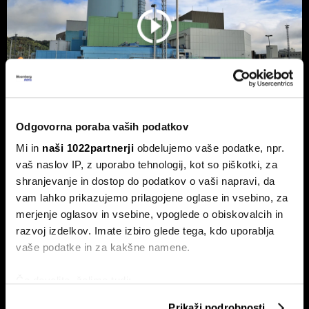
Odgovorna poraba vaših podatkov
Mi in
naši 1022partnerji
obdelujemo vaše podatke, npr.
NEK predvidoma jutri v zmanjšanje
vaš naslov IP, z uporabo tehnologij, kot so piškotki, za
delovanja, lahko sledi ustavitev - kaj
shranjevanje in dostop do podatkov o vaši napravi, da
pravi Gorazd Pfeifer, NEK
vam lahko prikazujemo prilagojene oglase in vsebino, za
Slovenska nuklearka predvidoma jutri ponoči v zmanjšanje
merjenje oglasov in vsebine, vpoglede o obiskovalcih in
delovanja, v naslednjih treh ali štirih dneh pa bodo po vsej
razvoj izdelkov. Imate izbiro glede tega, kdo uporablja
verjetnosti reaktor morali ustaviti.
vaše podatke in za kakšne namene.
Če dovolite, želimo tudi:
Zbirati informacije o vaši geografski lokaciji, ki so
Prikaži podrobnosti