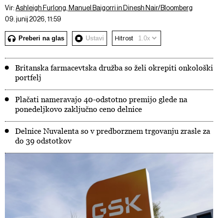
Vir:
Ashleigh Furlong, Manuel Baigorri in Dinesh Nair/Bloomberg
09. junij 2026, 11:59
Preberi na glas
Ustavi
Hitrost
Britanska farmacevtska družba so želi okrepiti onkološki
portfelj
Plačati nameravajo 40-odstotno premijo glede na
ponedeljkovo zaključno ceno delnice
Delnice Nuvalenta so v predborznem trgovanju zrasle za
do 39 odstotkov