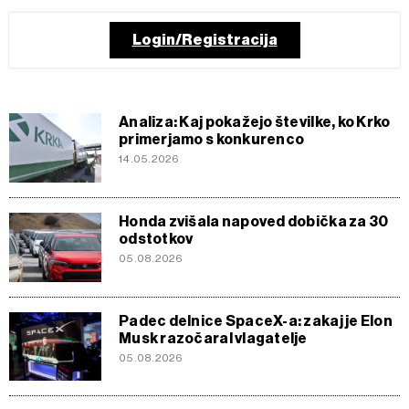
Login/Registracija
Analiza: Kaj pokažejo številke, ko Krko
primerjamo s konkurenco
14.05.2026
Honda zvišala napoved dobička za 30
odstotkov
05.08.2026
Padec delnice SpaceX-a: zakaj je Elon
Musk razočaral vlagatelje
05.08.2026