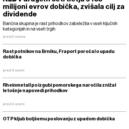
milijoni evrov dobička, zvišala cilj za
dividende
Bančna skupina je rast prihodkov zabeležila v vseh ključnih
kategorijah in na vseh trgih.
pred 2 urama
Rast potnikov na Brniku, Fraport poročal o upadu
dobička
pred 3 urami
Rheinmetall po izgubi pomorskega naročila znižal
letošnje napovedi prihodkov
pred 3 urami
OTP kljub boljšemu poslovanju z upadom dobička