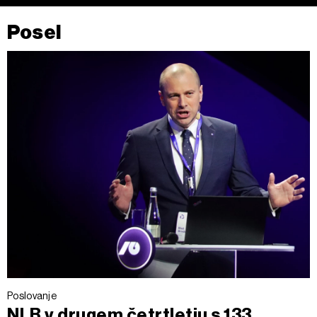
Posel
Poslovanje
NLB v drugem četrtletju s 133