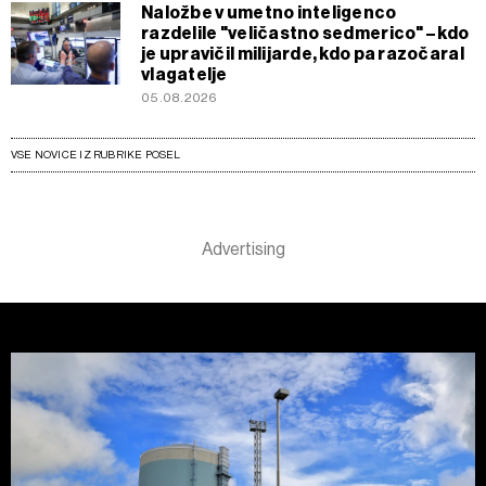
Naložbe v umetno inteligenco
razdelile "veličastno sedmerico" – kdo
je upravičil milijarde, kdo pa razočaral
vlagatelje
05.08.2026
VSE NOVICE IZ RUBRIKE POSEL