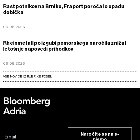
Rast potnikov na Brniku, Fraport poročal o upadu
dobička
06.08.2026
Rheinmetall po izgubi pomorskega naročila znižal
letošnje napovedi prihodkov
06.08.2026
VSE NOVICE IZ RUBRIKE POSEL
Naročite se na e-
pismo