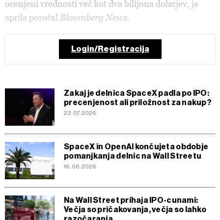
ocenjeni vrednosti več kot dva bilijona dolarjev, je
aprila poročal
Bloomberg News
.
Login/Registracija
Zakaj je delnica SpaceX padla po IPO:
precenjenost ali priložnost za nakup?
23.07.2026
SpaceX in OpenAI končujeta obdobje
pomanjkanja delnic na Wall Streetu
16.06.2026
Na Wall Street prihaja IPO-cunami:
Večja so pričakovanja, večja so lahko
razočaranja