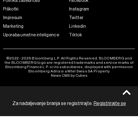
Politika zasebnosti
Facebook
Piškotki
Instagram
Impresum
Twitter
Marketing
Linkedin
Uporaba umetne inteligence
Tiktok
©2022 - 2026 Bloomberg L.P. All Rights Reserved. BLOOMBERG and
the BLOOMBERG logo are registered trademarks and service marks of
Bloomberg Finance L.P. or its subsidiaries, displayed with permission
Bloomberg Adria is a Mtel Swiss SA Property
News CMS by Cubes
Za nadaljevanje branja se registrirajte.
Registrirajte se