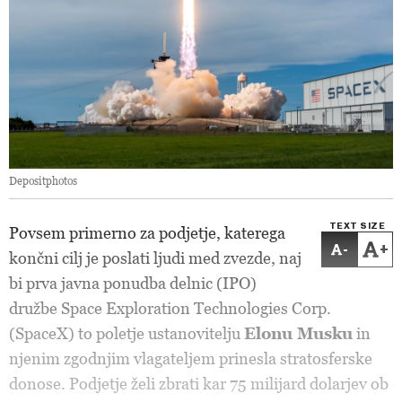
Depositphotos
TEXT SIZE
Povsem primerno za podjetje, katerega
-
+
končni cilj je poslati ljudi med zvezde, naj
bi prva javna ponudba delnic (IPO)
družbe Space Exploration Technologies Corp.
(SpaceX) to poletje ustanovitelju
Elonu Musku
in
njenim zgodnjim vlagateljem prinesla stratosferske
donose. Podjetje želi zbrati kar 75 milijard dolarjev ob