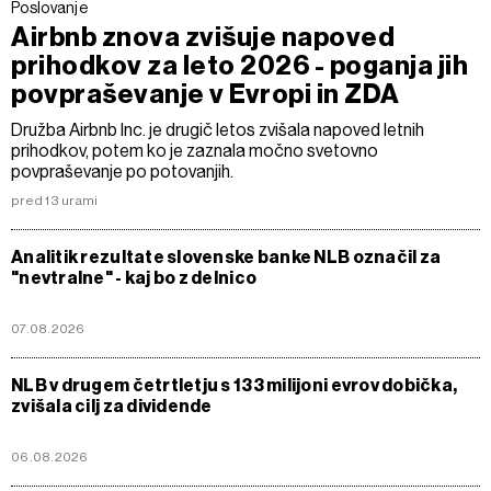
Poslovanje
Airbnb znova zvišuje napoved
prihodkov za leto 2026 - poganja jih
povpraševanje v Evropi in ZDA
Družba Airbnb Inc. je drugič letos zvišala napoved letnih
prihodkov, potem ko je zaznala močno svetovno
povpraševanje po potovanjih.
pred 13 urami
Analitik rezultate slovenske banke NLB označil za
"nevtralne" - kaj bo z delnico
07.08.2026
NLB v drugem četrtletju s 133 milijoni evrov dobička,
zvišala cilj za dividende
06.08.2026