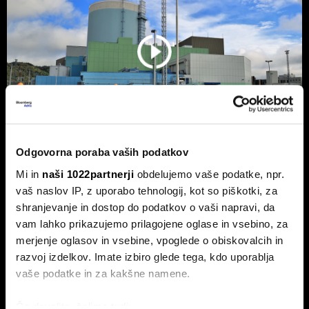
Odgovorna poraba vaših podatkov
Mi in
naši 1022partnerji
obdelujemo vaše podatke, npr.
NEK predvidoma jutri v zmanjšanje
vaš naslov IP, z uporabo tehnologij, kot so piškotki, za
delovanja, lahko sledi ustavitev - kaj
shranjevanje in dostop do podatkov o vaši napravi, da
pravi Gorazd Pfeifer, NEK
vam lahko prikazujemo prilagojene oglase in vsebino, za
Slovenska nuklearka predvidoma jutri ponoči v zmanjšanje
merjenje oglasov in vsebine, vpoglede o obiskovalcih in
delovanja, v naslednjih treh ali štirih dneh pa bodo po vsej
razvoj izdelkov. Imate izbiro glede tega, kdo uporablja
verjetnosti reaktor morali ustaviti.
vaše podatke in za kakšne namene.
Če dovolite, želimo tudi: