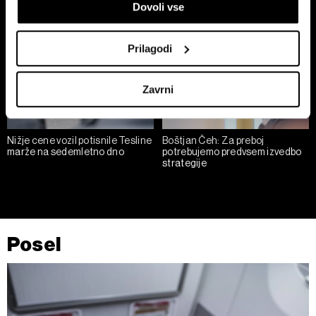
Dovoli vse
lastnosti (odčitavanje prstnih odtisov)
Poglejte si še, kako se obdelujejo vaši osebni podatki in
nastavite svoje preference v
razdelku o podrobnostih
.
Prilagodi
Lahko spremenite ali odstranite vaše dovoljenje kadarkoli
iz Izjave o piškotkih.
Zavrni
Skupni upravljavci obdelave so HD-WIN ARENA SPORT
d.o.o. in
Partnerji
. Več o podatkih, ki jih obdelujemo, in o
Nižje cene vozil potisnile Tesline
Boštjan Čeh: Za preboj
vaših pravicah glede teh podatkov najdete v naši
Politiki
marže na sedemletno dno
potrebujemo predvsem izvedbo
zasebnosti
, o piškotkih in drugih podobnih tehnologijah
strategije
pa v
Politiki piškotkov
.
Piškotke lahko kadar koli ponovno prilagodite tako, da
kliknete možnost »Prikaži podrobnosti«. Privolitev lahko
kadar koli prekličete brez kakršnih koli posledic.
Posel