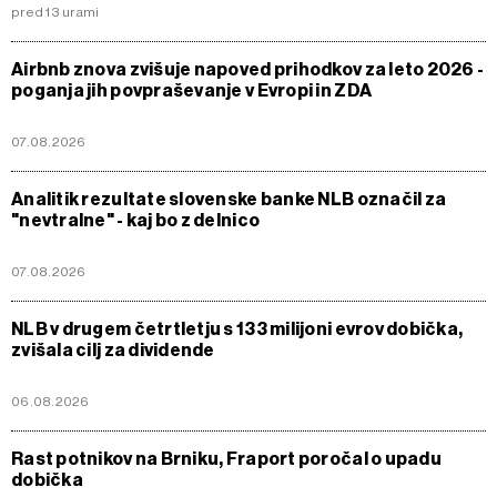
pred 13 urami
Airbnb znova zvišuje napoved prihodkov za leto 2026 -
poganja jih povpraševanje v Evropi in ZDA
07.08.2026
Analitik rezultate slovenske banke NLB označil za
"nevtralne" - kaj bo z delnico
07.08.2026
NLB v drugem četrtletju s 133 milijoni evrov dobička,
zvišala cilj za dividende
06.08.2026
Rast potnikov na Brniku, Fraport poročal o upadu
dobička