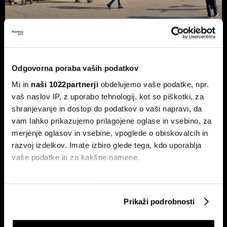
NEK predvidoma jutri v zmanjšanje
delovanja, lahko sledi ustavitev - kaj
pravi Gorazd Pfeifer, NEK
Odgovorna poraba vaših podatkov
Slovenska nuklearka predvidoma jutri ponoči v zmanjšanje
Mi in
naši 1022partnerji
obdelujemo vaše podatke, npr.
delovanja, v naslednjih treh ali štirih dneh pa bodo po vsej
vaš naslov IP, z uporabo tehnologij, kot so piškotki, za
verjetnosti reaktor morali ustaviti.
shranjevanje in dostop do podatkov o vaši napravi, da
vam lahko prikazujemo prilagojene oglase in vsebino, za
merjenje oglasov in vsebine, vpoglede o obiskovalcih in
razvoj izdelkov. Imate izbiro glede tega, kdo uporablja
vaše podatke in za kakšne namene.
Če dovolite, želimo tudi:
Zbirati informacije o vaši geografski lokaciji, ki so
Prikaži podrobnosti
BMW in Stellantis z varčevanjem
"Čas za spremembe v podjetjih
lahko točni do nekaj metrov
blažita pritisk kitajske
je, ko poslujejo dobro"
konkurence
Identificirati napravo z aktivnim preverjanjem