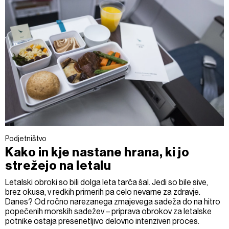
Podjetništvo
Kako in kje nastane hrana, ki jo
strežejo na letalu
Letalski obroki so bili dolga leta tarča šal. Jedi so bile sive,
brez okusa, v redkih primerih pa celo nevarne za zdravje.
Danes? Od ročno narezanega zmajevega sadeža do na hitro
popečenih morskih sadežev – priprava obrokov za letalske
potnike ostaja presenetljivo delovno intenziven proces.