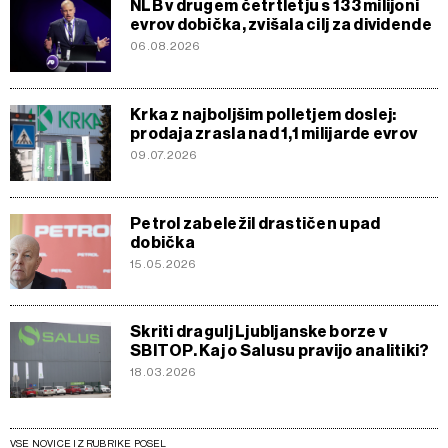
NLB v drugem četrtletju s 133 milijoni
evrov dobička, zvišala cilj za dividende
06.08.2026
Krka z najboljšim polletjem doslej:
prodaja zrasla nad 1,1 milijarde evrov
09.07.2026
Petrol zabeležil drastičen upad
dobička
15.05.2026
Skriti dragulj Ljubljanske borze v
SBITOP. Kaj o Salusu pravijo analitiki?
18.03.2026
VSE NOVICE IZ RUBRIKE POSEL