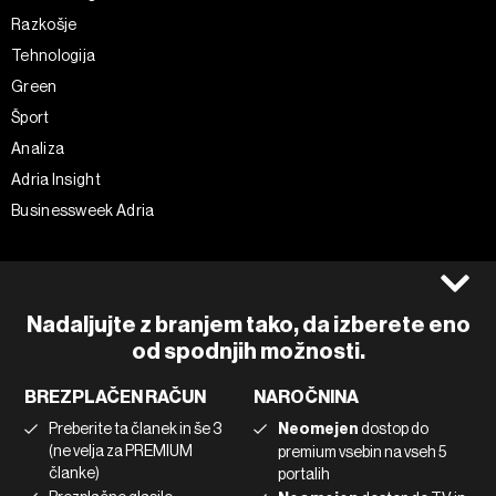
Razkošje
Tehnologija
Green
Šport
Analiza
Adria Insight
Businessweek Adria
Spremljajte nas
Splošni pogoji
Politika zasebnosti
Facebook
Nadaljujte z branjem tako, da izberete eno
Piškotki
Instagram
od spodnjih možnosti.
Impresum
Twitter
BREZPLAČEN RAČUN
NAROČNINA
Marketing
Linkedin
Preberite ta članek in še 3
Neomejen
dostop do
Uporaba umetne inteligence
Tiktok
(ne velja za PREMIUM
premium vsebin na vseh 5
članke)
portalih