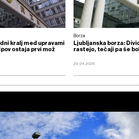
Borza
dni kralj med upravami
Ljubljanska borza: Div
ipov ostaja prvi mož
rastejo, tečaji pa še bo
6
29.04.2026