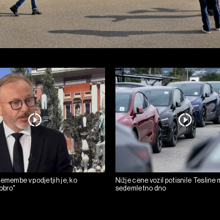
emembe v podjetjih je, ko
Nižje cene vozil potisnile Tesline
obro"
sedemletno dno