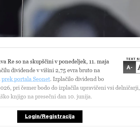
TEXT S
ava Re so na skupščini v ponedeljek, 11. maja
-
lačilu dividende v višini 2,75 evra bruto na
i
prek portala Seonet
. Izplačilo dividend bo
2026, pri čemer bodo do izplačila upravičeni vsi delničarji,
ško knjigo na presečni dan 10. junija.
Login/Registracija