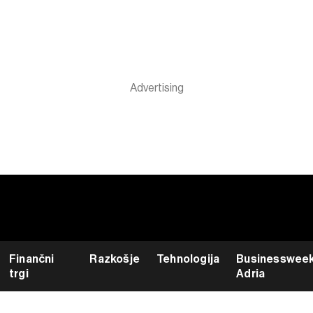
Finančni
Razkošje
Tehnologija
Businesswee
trgi
Adria