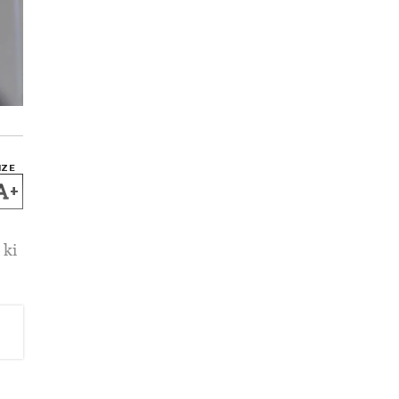
IZE
+
 ki