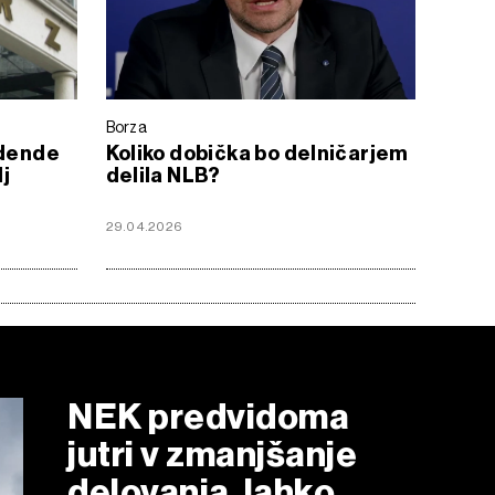
Borza
idende
Koliko dobička bo delničarjem
lj
delila NLB?
29.04.2026
NEK predvidoma
jutri v zmanjšanje
delovanja, lahko