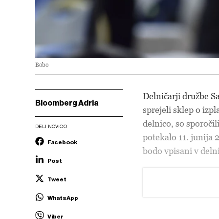
Bobo
Delničarji družbe S
Bloomberg Adria
sprejeli sklep o izp
delnico, so sporočil
DELI NOVICO
potekalo 11. junija 
Facebook
bodo vpisani v delni
Post
Tweet
WhatsApp
Viber