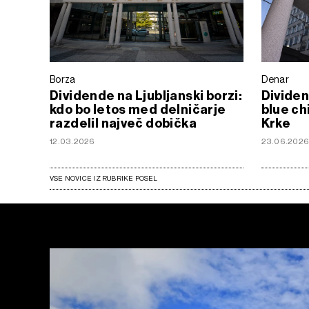
Borza
Denar
Dividende na Ljubljanski borzi:
Dividen
kdo bo letos med delničarje
blue ch
razdelil največ dobička
Krke
12.03.2026
23.06.202
VSE NOVICE IZ RUBRIKE POSEL