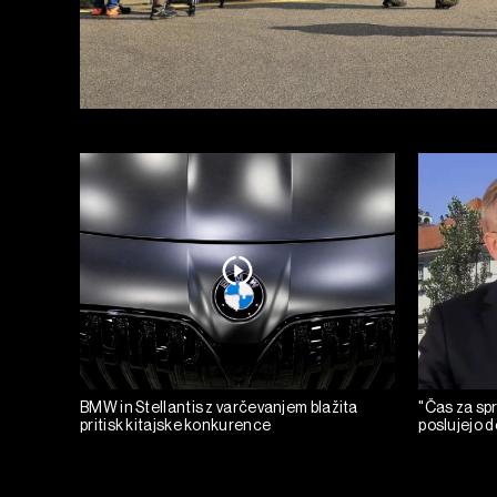
BMW in Stellantis z varčevanjem blažita
"Čas za spr
pritisk kitajske konkurence
poslujejo d