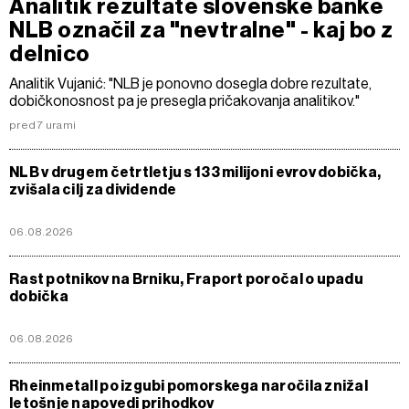
Analitik rezultate slovenske banke
NLB označil za "nevtralne" - kaj bo z
delnico
Analitik Vujanić: "NLB je ponovno dosegla dobre rezultate,
dobičkonosnost pa je presegla pričakovanja analitikov."
pred 7 urami
NLB v drugem četrtletju s 133 milijoni evrov dobička,
zvišala cilj za dividende
06.08.2026
Rast potnikov na Brniku, Fraport poročal o upadu
dobička
06.08.2026
Rheinmetall po izgubi pomorskega naročila znižal
letošnje napovedi prihodkov