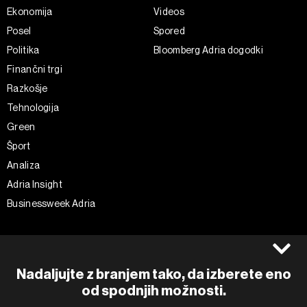
Ekonomija
Videos
Posel
Spored
Politika
Bloomberg Adria dogodki
Finančni trgi
Razkošje
Tehnologija
Green
Šport
Analiza
Adria Insight
Businessweek Adria
Spremljajte nas
Splošni pogoji
Politika zasebnosti
Facebook
Nadaljujte z branjem tako, da izberete eno
Piškotki
Instagram
od spodnjih možnosti.
Impresum
Twitter