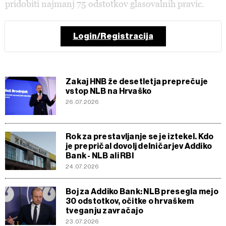
pridobiti najmanj 75 odstotkov glasovalnih pravic.
Login/Registracija
Zakaj HNB že desetletja preprečuje
vstop NLB na Hrvaško
26.07.2026
Rok za prestavljanje se je iztekel. Kdo
je prepričal dovolj delničarjev Addiko
Bank - NLB ali RBI
24.07.2026
Boj za Addiko Bank: NLB presegla mejo
30 odstotkov, očitke o hrvaškem
tveganju zavračajo
23.07.2026