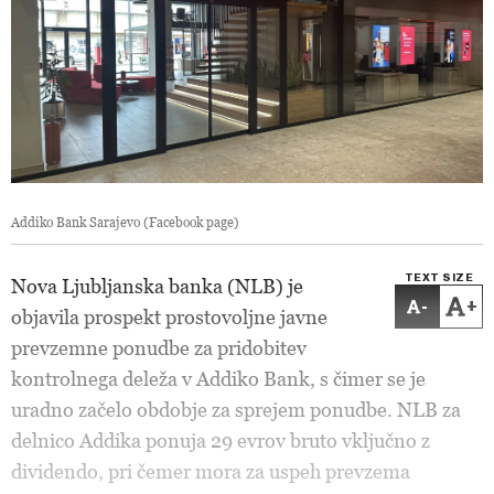
Addiko Bank Sarajevo (Facebook page)
TEXT SIZE
Nova Ljubljanska banka (NLB) je
-
+
objavila prospekt prostovoljne javne
prevzemne ponudbe za pridobitev
kontrolnega deleža v Addiko Bank, s čimer se je
uradno začelo obdobje za sprejem ponudbe. NLB za
delnico Addika ponuja 29 evrov bruto vključno z
dividendo, pri čemer mora za uspeh prevzema