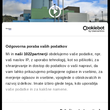
Odgovorna poraba vaših podatkov
Mi in
naši 1022partnerji
obdelujemo vaše podatke, npr.
NEK predvidoma jutri v zmanjšanje
vaš naslov IP, z uporabo tehnologij, kot so piškotki, za
delovanja, lahko sledi ustavitev - kaj
shranjevanje in dostop do podatkov o vaši napravi, da
pravi Gorazd Pfeifer, NEK
vam lahko prikazujemo prilagojene oglase in vsebino, za
Slovenska nuklearka predvidoma jutri ponoči v zmanjšanje
merjenje oglasov in vsebine, vpoglede o obiskovalcih in
delovanja, v naslednjih treh ali štirih dneh pa bodo po vsej
razvoj izdelkov. Imate izbiro glede tega, kdo uporablja
verjetnosti reaktor morali ustaviti.
vaše podatke in za kakšne namene.
Če dovolite, želimo tudi:
Zbirati informacije o vaši geografski lokaciji, ki so