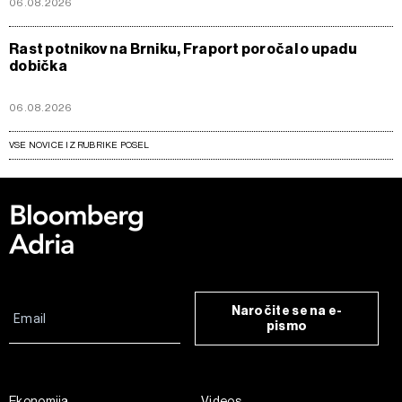
06.08.2026
Rast potnikov na Brniku, Fraport poročal o upadu
dobička
06.08.2026
VSE NOVICE IZ RUBRIKE POSEL
Naročite se na e-
pismo
Ekonomija
Videos