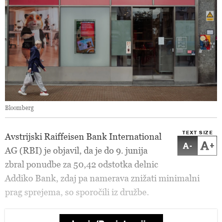
Bloomberg
TEXT SIZE
Avstrijski Raiffeisen Bank International
-
+
AG (RBI) je objavil, da je do 9. junija
zbral ponudbe za 50,42 odstotka delnic
Addiko Bank, zdaj pa namerava znižati minimalni
prag sprejema, so sporočili iz družbe.