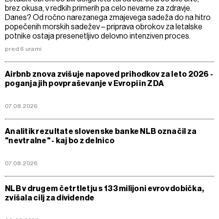
brez okusa, v redkih primerih pa celo nevarne za zdravje.
Danes? Od ročno narezanega zmajevega sadeža do na hitro
popečenih morskih sadežev – priprava obrokov za letalske
potnike ostaja presenetljivo delovno intenziven proces.
pred 6 urami
Airbnb znova zvišuje napoved prihodkov za leto 2026 -
poganja jih povpraševanje v Evropi in ZDA
07.08.2026
Analitik rezultate slovenske banke NLB označil za
"nevtralne" - kaj bo z delnico
07.08.2026
NLB v drugem četrtletju s 133 milijoni evrov dobička,
zvišala cilj za dividende