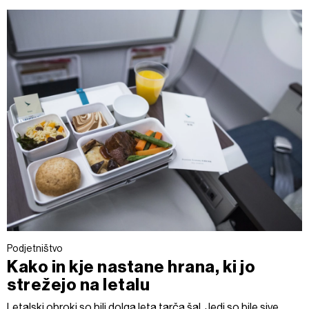
Podjetništvo
Kako in kje nastane hrana, ki jo
strežejo na letalu
Letalski obroki so bili dolga leta tarča šal. Jedi so bile sive,