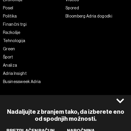
Posel
Spored
Politika
Bloomberg Adria dogodki
Finančni trgi
Razkošje
Tehnologija
Green
Šport
Analiza
Adria Insight
Businessweek Adria
Spremljajte nas
Splošni pogoji
Politika zasebnosti
Facebook
Nadaljujte z branjem tako, da izberete eno
Piškotki
Instagram
od spodnjih možnosti.
Impresum
Twitter
BREZPLAČEN RAČUN
NAROČNINA