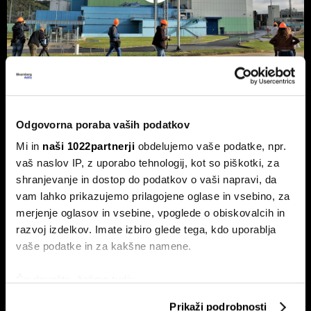
NEK predvidoma jutri v zmanjšanje
Odgovorna poraba vaših podatkov
delovanja, lahko sledi ustavitev - kaj
Mi in
naši 1022partnerji
obdelujemo vaše podatke, npr.
pravi Gorazd Pfeifer, NEK
vaš naslov IP, z uporabo tehnologij, kot so piškotki, za
Slovenska nuklearka predvidoma jutri ponoči v zmanjšanje
shranjevanje in dostop do podatkov o vaši napravi, da
delovanja, v naslednjih treh ali štirih dneh pa bodo po vsej
verjetnosti reaktor morali ustaviti.
vam lahko prikazujemo prilagojene oglase in vsebino, za
merjenje oglasov in vsebine, vpoglede o obiskovalcih in
razvoj izdelkov. Imate izbiro glede tega, kdo uporablja
vaše podatke in za kakšne namene.
Če dovolite, želimo tudi:
Zbirati informacije o vaši geografski lokaciji, ki so
Prikaži podrobnosti