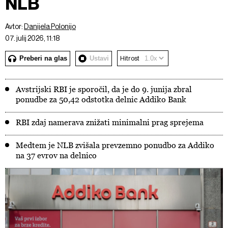
NLB
Avtor:
Danijela Polonijo
07. julij 2026, 11:18
Preberi na glas
Ustavi
Hitrost
Avstrijski RBI je sporočil, da je do 9. junija zbral
ponudbe za 50,42 odstotka delnic Addiko Bank
RBI zdaj namerava znižati minimalni prag sprejema
Medtem je NLB zvišala prevzemno ponudbo za Addiko
na 37 evrov na delnico