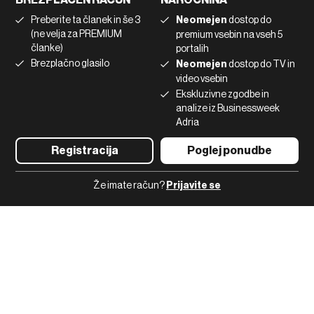
Marketing
Linkedin
Preberite ta članek in še 3
Neomejen
dostop do
Uporaba umetne inteligence
Tiktok
(ne velja za PREMIUM
premium vsebin na vseh 5
članke)
portalih
Brezplačno glasilo
Neomejen
dostop do TV in
©2022 - 2026 Bloomberg L.P. All Rights Reserved. BLOOMBERG and
video vsebin
the BLOOMBERG logo are registered trademarks and service marks of
Ekskluzivne zgodbe in
Bloomberg Finance L.P. or its subsidiaries, displayed with permission
Bloomberg Adria is a Mtel Swiss SA Property
analize iz Businessweek
News CMS by Cubes
Adria
Registracija
Poglej ponudbe
Že imate račun?
Prijavite se