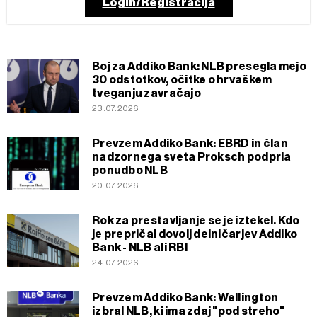
Login/Registracija
Boj za Addiko Bank: NLB presegla mejo
30 odstotkov, očitke o hrvaškem
tveganju zavračajo
23.07.2026
Prevzem Addiko Bank: EBRD in član
nadzornega sveta Proksch podprla
ponudbo NLB
20.07.2026
Rok za prestavljanje se je iztekel. Kdo
je prepričal dovolj delničarjev Addiko
Bank - NLB ali RBI
24.07.2026
Prevzem Addiko Bank: Wellington
izbral NLB, ki ima zdaj "pod streho"