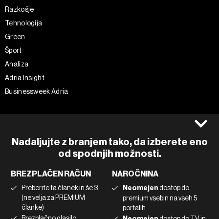
Razkošje
Tehnologija
Green
Šport
Analiza
Adria Insight
Businessweek Adria
Spremljajte nas
Splošni pogoji
Politika zasebnosti
Facebook
Nadaljujte z branjem tako, da izberete eno
Piškotki
Instagram
od spodnjih možnosti.
Impresum
Twitter
BREZPLAČEN RAČUN
NAROČNINA
Marketing
Linkedin
Preberite ta članek in še 3
Neomejen
dostop do
Uporaba umetne inteligence
Tiktok
(ne velja za PREMIUM
premium vsebin na vseh 5
članke)
portalih
Brezplačno glasilo
Neomejen
dostop do TV in