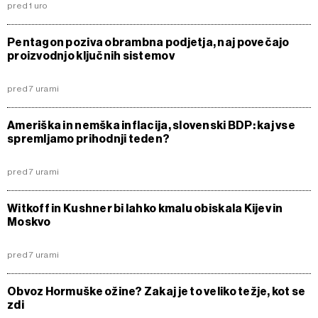
pred 1 uro
Pentagon poziva obrambna podjetja, naj povečajo
proizvodnjo ključnih sistemov
pred 7 urami
Ameriška in nemška inflacija, slovenski BDP: kaj vse
spremljamo prihodnji teden?
pred 7 urami
Witkoff in Kushner bi lahko kmalu obiskala Kijev in
Moskvo
pred 7 urami
Obvoz Hormuške ožine? Zakaj je to veliko težje, kot se
zdi