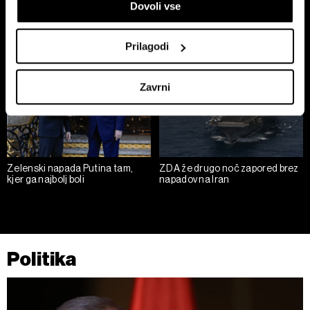
Dovoli vse
lastnosti (odčitavanje prstnih odtisov)
pride do motenj, lahko samo
geopolitiko'
zapremo
Poglejte si še, kako se obdelujejo vaši osebni podatki in
nastavite svoje preference v
razdelku o podrobnostih
.
Prilagodi
Lahko spremenite ali odstranite vaše dovoljenje kadarkoli
iz Izjave o piškotkih.
Zavrni
Skupni upravljavci obdelave so HD-WIN ARENA SPORT
d.o.o. in
Partnerji
. Več o podatkih, ki jih obdelujemo, in o
vaših pravicah glede teh podatkov najdete v naši
Politiki
zasebnosti
, o piškotkih in drugih podobnih tehnologijah
Zelenski napada Putina tam,
ZDA že drugo noč zapored brez
pa v
Politiki piškotkov
.
kjer ga najbolj boli
napadov na Iran
Piškotke lahko kadar koli ponovno prilagodite tako, da
kliknete možnost »Prikaži podrobnosti«. Privolitev lahko
kadar koli prekličete brez kakršnih koli posledic.
Politika