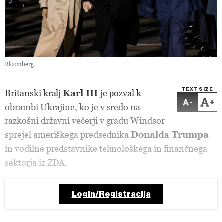
Bloomberg
TEXT SIZE
Britanski kralj
Karl III
je pozval k
-
+
obrambi Ukrajine, ko je v sredo na
razkošni državni večerji v gradu Windsor
sprejel ameriškega predsednika
Donalda Trumpa
in vodilne predstavnike tehnološkega in finančnega
sektorja iz ZDA.
Login/Registracija