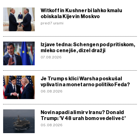
Witkoff in Kushner bi lahko kmalu
obiskala Kijev in Moskvo
pred 7 urami
Izjave tedna: Schengen pod pritiskom,
mleko cenejše, dizel dražji
07.08.2026
Je Trump s klici Warsha poskušal
vplivati na monetarno politiko Feda?
06.08.2026
Novi napadi ali mir v Iranu? Donald
Trump: 'V 48 urah bomo vedeli več'
05.08.2026