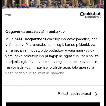
Nemčija voli: Zgodovinsko zmago
AfD in potop Merza lahko prepreči le
Odgovorna poraba vaših podatkov
'slovenski scenarij'
Mi in
naši 1022partnerji
obdelujemo vaše podatke, npr.
Septembra v Saški-Anhalt, Berlinu in Mecklenburg-
vaš naslov IP, z uporabo tehnologij, kot so piškotki, za
Predpomorjanski deželne volitve, ki bodo podale oceno
shranjevanje in dostop do podatkov o vaši napravi, da
Merzeve vlade.
vam lahko prikazujemo prilagojene oglase in vsebino, za
merjenje oglasov in vsebine, vpoglede o obiskovalcih in
razvoj izdelkov. Imate izbiro glede tega, kdo uporablja
vaše podatke in za kakšne namene.
Če dovolite, želimo tudi:
Zbirati informacije o vaši geografski lokaciji, ki so
Prikaži podrobnosti
lahko točni do nekaj metrov
Ceuta maje Schengen;
Pred vmesnimi volitvami v ZDA:
Identificirati napravo z aktivnim preverjanjem
avtoprevoznik Peter Pišek: Če
'Prej smo molili za dež, zdaj za