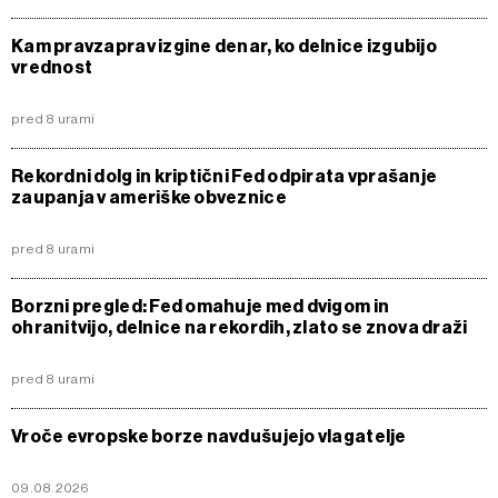
Kam pravzaprav izgine denar, ko delnice izgubijo
vrednost
pred 8 urami
Rekordni dolg in kriptični Fed odpirata vprašanje
zaupanja v ameriške obveznice
pred 8 urami
Borzni pregled: Fed omahuje med dvigom in
ohranitvijo, delnice na rekordih, zlato se znova draži
pred 8 urami
Vroče evropske borze navdušujejo vlagatelje
09.08.2026