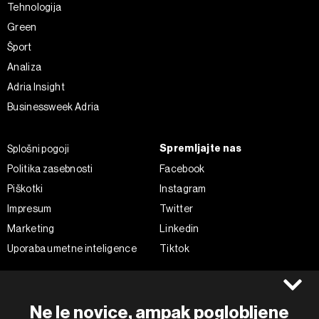
Tehnologija
Green
Šport
Analiza
Adria Insight
Businessweek Adria
Spremljajte nas
Splošni pogoji
Politika zasebnosti
Facebook
Piškotki
Instagram
Impresum
Twitter
Marketing
Linkedin
Uporaba umetne inteligence
Tiktok
©2022 - 2026 Bloomberg L.P. All Rights Reserved. BLOOMBERG and
Ne le novice, ampak poglobljene
the BLOOMBERG logo are registered trademarks and service marks of