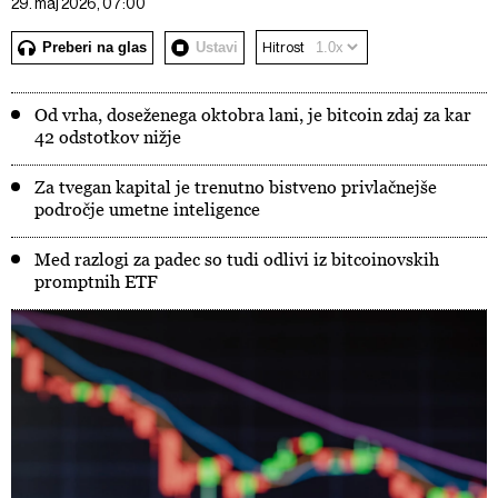
29. maj 2026, 07:00
Preberi na glas
Ustavi
Hitrost
Od vrha, doseženega oktobra lani, je bitcoin zdaj za kar
42 odstotkov nižje
Za tvegan kapital je trenutno bistveno privlačnejše
področje umetne inteligence
Med razlogi za padec so tudi odlivi iz bitcoinovskih
promptnih ETF