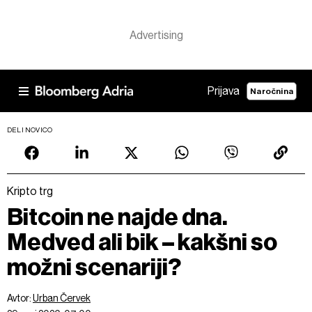
Prijava
Naročnina
DELI NOVICO
Kripto trg
Bitcoin ne najde dna.
Medved ali bik – kakšni so
možni scenariji?
Avtor:
Urban Červek