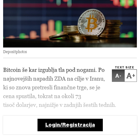
Depositphotos
TEXT SIZE
Bitcoin še kar izgublja tla pod nogami. Po
-
+
najnovejših napadih ZDA na cilje v Iranu,
ki so znova pretresli finančne trge, se je
cena spustila, tokrat na okoli 73
tisoč dolarjev, najnižje v zadnjih šestih tednih.
Login/Registracija