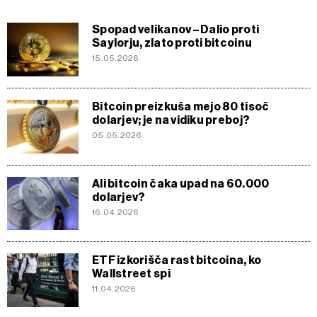
Spopad velikanov – Dalio proti
Saylorju, zlato proti bitcoinu
15.05.2026
Bitcoin preizkuša mejo 80 tisoč
dolarjev; je na vidiku preboj?
05.05.2026
Ali bitcoin čaka upad na 60.000
dolarjev?
16.04.2026
ETF izkorišča rast bitcoina, ko
Wallstreet spi
11.04.2026