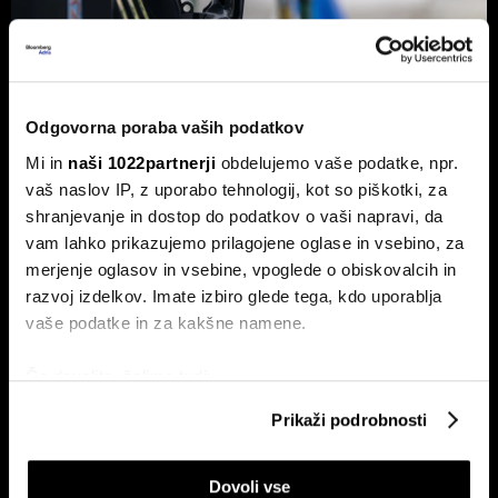
Od kod prihaja dizel v Slovenijo in ali
Odgovorna poraba vaših podatkov
bo cena še naprej rasla
Mi in
naši 1022partnerji
obdelujemo vaše podatke, npr.
Od začetka leta se je sod surove nafte brent podražil za
vaš naslov IP, z uporabo tehnologij, kot so piškotki, za
več kot 30 odstotkov. A potrošniki na bencinskih črpalkah
shranjevanje in dostop do podatkov o vaši napravi, da
ne kupujejo surove nafte, temveč njihove derivate.
vam lahko prikazujemo prilagojene oglase in vsebino, za
merjenje oglasov in vsebine, vpoglede o obiskovalcih in
razvoj izdelkov. Imate izbiro glede tega, kdo uporablja
vaše podatke in za kakšne namene.
Če dovolite, želimo tudi:
Zbirati informacije o vaši geografski lokaciji, ki so
Prikaži podrobnosti
lahko točni do nekaj metrov
ETF-tekma Hrvatov in Slovencev
Nas čaka draga kurilna sezona?
Identificirati napravo z aktivnim preverjanjem
na Ljubljanski borzi: kdo zmaguje
EU z najnižjimi zalogami plina v
Dovoli vse
lastnosti (odčitavanje prstnih odtisov)
s košarico slovenskih delnic
dveh desetletjih