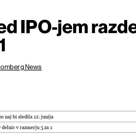
d IPO-jem razdeli
1
loomberg News
naj bi sledila 12. junija
v delnic v razmerju 5 za 1