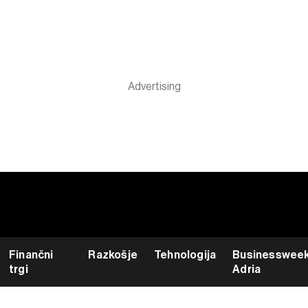
Finančni
Razkošje
Tehnologija
Businesswee
trgi
Adria