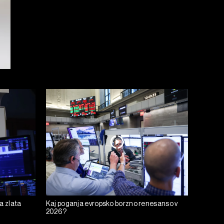
a zlata
Kaj poganja evropsko borzno renesanso v
2026?