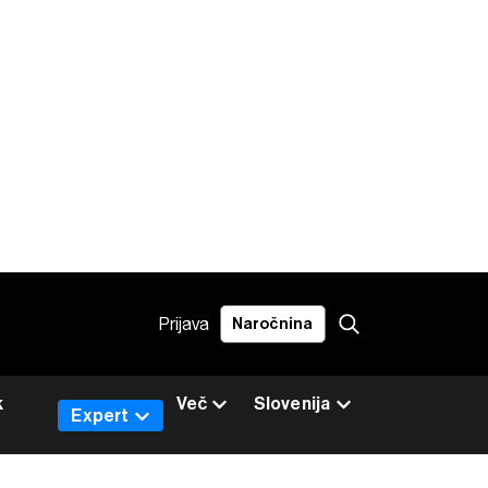
Prijava
Naročnina
k
Več
Slovenija
Expert