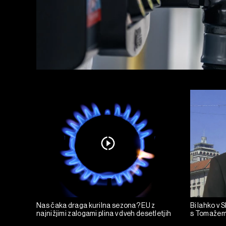
Nas čaka draga kurilna sezona? EU z
Bi lahko v 
najnižjimi zalogami plina v dveh desetletjih
s Tomažem 