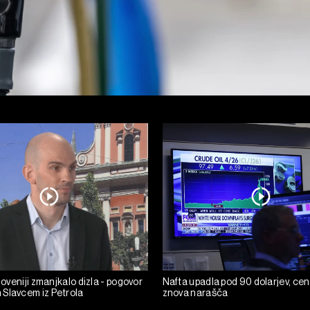
Sloveniji zmanjkalo dizla - pogovor
Nafta upadla pod 90 dolarjev, cen
Slavcem iz Petrola
znova narašča