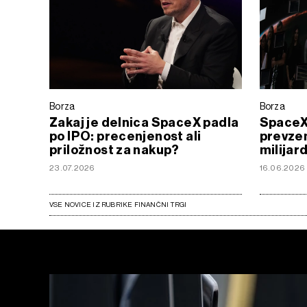
Borza
Borza
Zakaj je delnica SpaceX padla
SpaceX
po IPO: precenjenost ali
prevze
priložnost za nakup?
milijar
23.07.2026
16.06.2026
VSE NOVICE IZ RUBRIKE FINANČNI TRGI