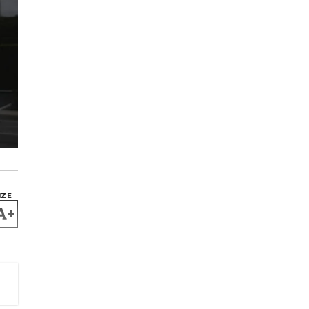
IZE
+