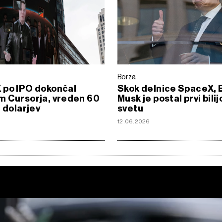
Borza
 po IPO dokončal
Skok delnice SpaceX, 
m Cursorja, vreden 60
Musk je postal prvi bili
d dolarjev
svetu
12.06.2026