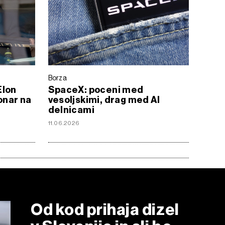
Borza
Elon
SpaceX: poceni med
jonar na
vesoljskimi, drag med AI
delnicami
11.06.2026
Od kod prihaja dizel