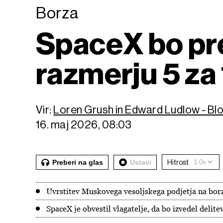
Borza
SpaceX bo pre
razmerju 5 za 
Vir:
Loren Grush in Edward Ludlow - B
16. maj 2026, 08:03
Preberi na glas
Ustavi
Hitrost
Uvrstitev Muskovega vesoljskega podjetja na borzo 
SpaceX je obvestil vlagatelje, da bo izvedel delite