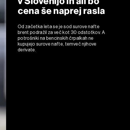
v Slovenijo in ali bo
cena še naprej rasla
Od začetka leta se je sod surove nafte
brent podražil za več kot 30 odstotkov. A
potrošniki na bencinskih črpalkah ne
kupujejo surove nafte, temveč njihove
derivate.