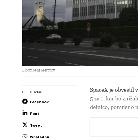
Bloomberg Mercury
SpaceX je obvestil v
DELI NOVICO
5 za 1, kar bo znižal
Facebook
delnico, ponujeno n
Post
Tweet
WhatsApp